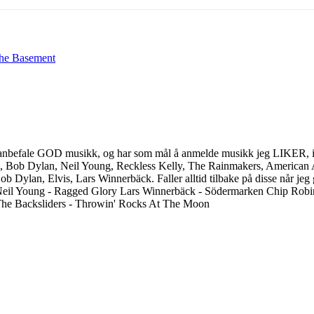
 The Basement
ller anbefale GOD musikk, og har som mål å anmelde musikk jeg LIKER, is
, Bob Dylan, Neil Young, Reckless Kelly, The Rainmakers, American A
b Dylan, Elvis, Lars Winnerbäck. Faller alltid tilbake på disse når jeg 
Neil Young - Ragged Glory Lars Winnerbäck - Södermarken Chip Rob
The Backsliders - Throwin' Rocks At The Moon