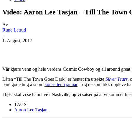
Video: Aaron Lee Tasjan – Till The Town
Av
Rune Letrud
-
1. August, 2017
Facebook
X
Pinterest
WhatsApp
Vår kjære venn og hele verdens Cosmic Cowboy og all around great 
Låten “Till The Town Goes Dark” er hentet fra utsøkte
Silver Tears
,
o
bare gode ting å si om
konserten i januar
– og de som fikk oppleve ha
I høst skal vi se ham live i Nashville, og vi satser på at vi kommer 
TAGS
Aaron Lee Tasjan