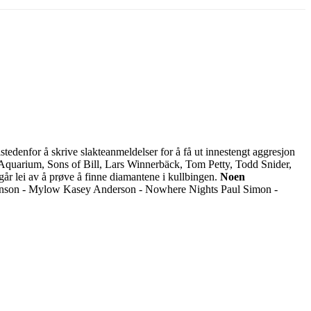
tedenfor å skrive slakteanmeldelser for å få ut innestengt aggresjon
quarium, Sons of Bill, Lars Winnerbäck, Tom Petty, Todd Snider,
går lei av å prøve å finne diamantene i kullbingen.
Noen
inson - Mylow Kasey Anderson - Nowhere Nights Paul Simon -