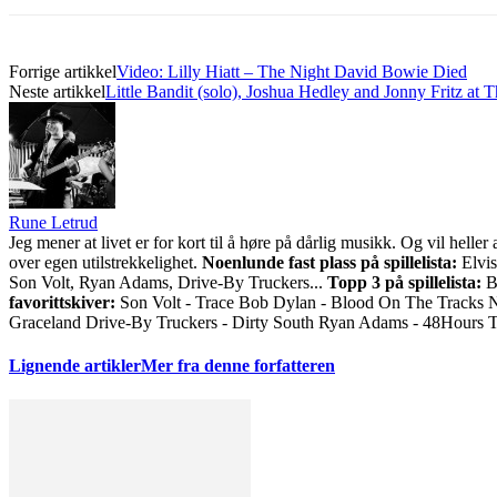
Forrige artikkel
Video: Lilly Hiatt – The Night David Bowie Died
Neste artikkel
Little Bandit (solo), Joshua Hedley and Jonny Fritz at
Rune Letrud
Jeg mener at livet er for kort til å høre på dårlig musikk. Og vil he
over egen utilstrekkelighet.
Noenlunde fast plass på spillelista:
Elvis
Son Volt, Ryan Adams, Drive-By Truckers...
Topp 3 på spillelista:
Bo
favorittskiver:
Son Volt - Trace Bob Dylan - Blood On The Tracks 
Graceland Drive-By Truckers - Dirty South Ryan Adams - 48Hours 
Lignende artikler
Mer fra denne forfatteren