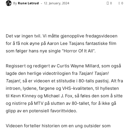
-
By
Rune Letrud
12. January, 2024
0
0
Facebook
X
Pinterest
WhatsApp
Det var ingen tvil. Vi måtte gjenopplive fredagsvideoen
for å få nok øyne på Aaron Lee Tasjans fantastiske film
som følger hans nye single “Horror Of It All”.
Regissert og redigert av Curtis Wayne Millard, som også
lagde den herlige videotrilogien fra
Tasjan! Tasjan!
Tasjan!
, så er videoen et stilstudie i 80-talls pastisj. Alt fra
introen, lydene, fargene og VHS-kvaliteten, til hyllesten
til Kevn Kinney og Michael J. Fox, så føles den som å sitte
og nistirre på MTV på slutten av 80-tallet, for å ikke gå
glipp av en potensiell favorittvideo.
Videoen forteller historien om en ung outsider som