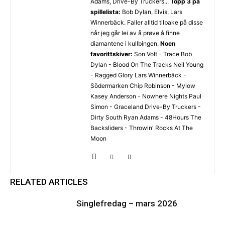
Adams, Drive-By Truckers...
Topp 3 på
spillelista:
Bob Dylan, Elvis, Lars
Winnerbäck. Faller alltid tilbake på disse
når jeg går lei av å prøve å finne
diamantene i kullbingen.
Noen
favorittskiver:
Son Volt - Trace Bob
Dylan - Blood On The Tracks Neil Young
- Ragged Glory Lars Winnerbäck -
Södermarken Chip Robinson - Mylow
Kasey Anderson - Nowhere Nights Paul
Simon - Graceland Drive-By Truckers -
Dirty South Ryan Adams - 48Hours The
Backsliders - Throwin' Rocks At The
Moon
RELATED ARTICLES
Singlefredag – mars 2026