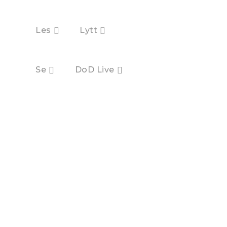
Les
Lytt
Se
DoD Live