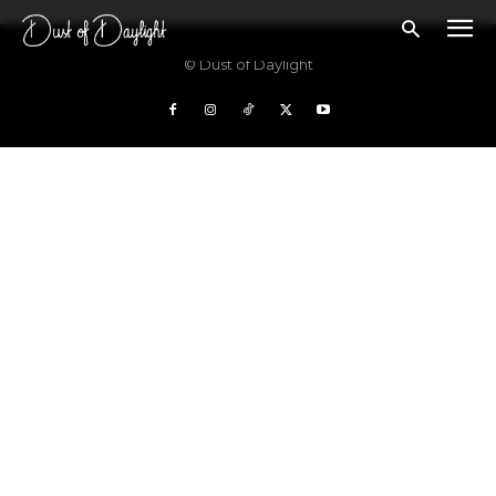
© Dust of Daylight
Les bloggen.
Passer din musikk inn blant platene vi skriver
om? Dust of Daylight er på mange måter en nisjeblogg, så
sjekk om din musikk ligger i noen av kategoriene vi fokuserer
på. På den måten slipper både du og vi å kaste bort tid.
Musikken din passer inn. Kult! Send oss en epost på
review@musikkbloggen.no
. Den bør som MINIMUM inneholde
følgende:
Litt om deg. Om prosjektet ditt, og når det er release osv.
Link til et sted der vi kan høre et eksempel uten å
måtte
lete
etter musikken din. Og uten å måtte logge
inn… (gode eksempler er f.eks Soundcloud og YouTube.