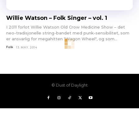
Willie Watson – Folk Singer – vol. 1
I 2011 forlot Willie Watson Old Crow Medicine Show – det
neo-tradisjonelle string-bandet med punk-sensibilitet, som
er ansvarlig for megahitten "Wagon Wheel", og som...
Folk
13. MAY, 2014
© Dust of Daylight