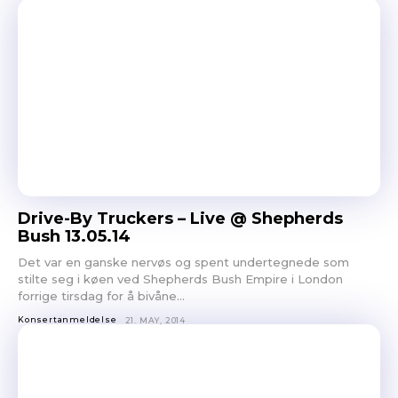
Ønsker du omtale på Dust of Daylight?
Drive-By Truckers – Live @ Shepherds
Bush 13.05.14
Det var en ganske nervøs og spent undertegnede som
stilte seg i køen ved Shepherds Bush Empire i London
forrige tirsdag for å bivåne...
Konsertanmeldelse
21. MAY, 2014
Les bloggen.
Passer din musikk inn blant platene vi skriver
om? Dust of Daylight er på mange måter en nisjeblogg, så
sjekk om din musikk ligger i noen av kategoriene vi fokuserer
på. På den måten slipper både du og vi å kaste bort tid.