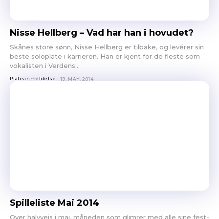
Og gjerne linker til din nettside eller en Facebookside hvor
vi kan lese litt mer om deg.
Link til nedlastbare pressebilder. Og coverbilde til platen.
Nisse Hellberg – Vad har han i hovudet?
Minst 1024px bredde er fint.
Skånes store sønn, Nisse Hellberg er tilbake, og levérer sin
Det er lov å purre oss opp etter en liten stund.
beste soloplate i karrieren. Han er kjent for de fleste som
Erfaringsmessig så er det uhyre vanskelig å få hørt og sjekket
vokalisten i Verdens...
alt, så en høflig påminnelse om at du har sendt oss musikken
Plateanmeldelse
19. MAY, 2014
din er godt innafor.
Og vi er hverken så strenge eller skumle som disse punktene
skulle tilsi
Spilleliste Mai 2014
Over halvveis i mai, måneden som glimrer med alle sine fest-