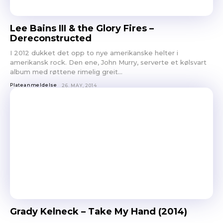
Lee Bains III & the Glory Fires –
Dereconstructed
I 2012 dukket det opp to nye amerikanske helter i
amerikansk rock. Den ene, John Murry, serverte et kølsvart
album med røttene rimelig greit...
Plateanmeldelse
26. MAY, 2014
Grady Kelneck – Take My Hand (2014)