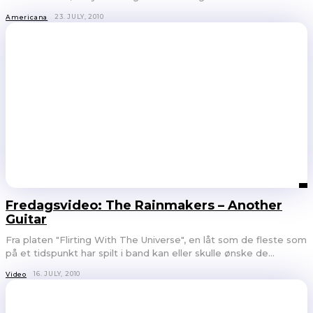
23. JULY, 2010
Americana
Fredagsvideo: The Rainmakers – Another
Guitar
Fra platen "Flirting With The Universe", en låt som de fleste som
på et tidspunkt har spilt i band kan eller skulle ønske de...
16. JULY, 2010
Video