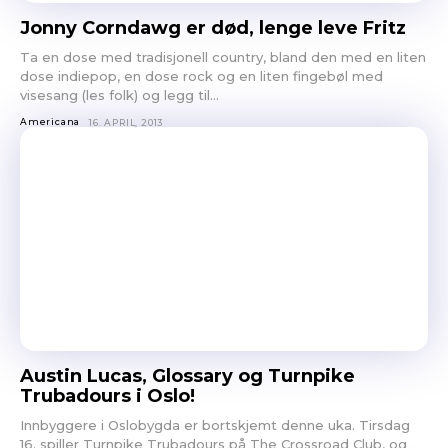
Og gjerne linker til din nettside eller en Facebookside hvor
Jonny Corndawg er død, lenge leve Fritz
vi kan lese litt mer om deg.
Link til nedlastbare pressebilder. Og coverbilde til platen.
Ta en dose med tradisjonell country, bland den med en liten
Minst 1024px bredde er fint.
dose indiepop, en dose rock og en liten fingebøl med
Det er lov å purre oss opp etter en liten stund.
visesang (les folk) og legg til...
Erfaringsmessig så er det uhyre vanskelig å få hørt og sjekket
Americana
16. APRIL, 2013
alt, så en høflig påminnelse om at du har sendt oss musikken
din er godt innafor.
Og vi er hverken så strenge eller skumle som disse punktene
skulle tilsi
Austin Lucas, Glossary og Turnpike
Trubadours i Oslo!
Innbyggere i Oslobygda er bortskjemt denne uka. Tirsdag
16. spiller Turnpike Trubadours på The Crossroad Club, og