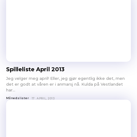
Ønsker du omtale på Dust of Daylight?
Spilleliste April 2013
Jeg velger meg april! Eller, jeg gjør egentlig ikke det, men
det er godt at våren er i anmarsj nå. Kulda på Vestlandet
har...
Månedslister
17. APRIL, 2013
Les bloggen.
Passer din musikk inn blant platene vi skriver
om? Dust of Daylight er på mange måter en nisjeblogg, så
sjekk om din musikk ligger i noen av kategoriene vi fokuserer
på. På den måten slipper både du og vi å kaste bort tid.
Musikken din passer inn. Kult! Send oss en epost på