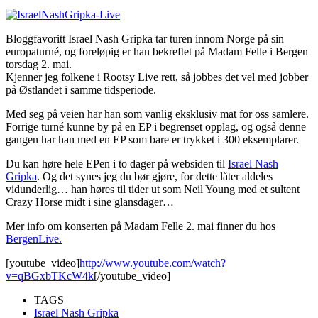
Bloggfavoritt Israel Nash Gripka tar turen innom Norge på sin
europaturné, og foreløpig er han bekreftet på Madam Felle i Bergen
torsdag 2. mai.
Kjenner jeg folkene i Rootsy Live rett, så jobbes det vel med jobber
på Østlandet i samme tidsperiode.
Med seg på veien har han som vanlig eksklusiv mat for oss samlere.
Forrige turné kunne by på en EP i begrenset opplag, og også denne
gangen har han med en EP som bare er trykket i 300 eksemplarer.
Du kan høre hele EPen i to dager på websiden til
Israel Nash
Gripka
. Og det synes jeg du bør gjøre, for dette låter aldeles
vidunderlig… han høres til tider ut som Neil Young med et sultent
Crazy Horse midt i sine glansdager…
Mer info om konserten på Madam Felle 2. mai finner du hos
BergenLive.
[youtube_video]
http://www.youtube.com/watch?
v=qBGxbTKcW4k
[/youtube_video]
TAGS
Israel Nash Gripka