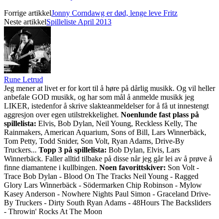
Forrige artikkel
Jonny Corndawg er død, lenge leve Fritz
Neste artikkel
Spilleliste April 2013
Rune Letrud
Jeg mener at livet er for kort til å høre på dårlig musikk. Og vil heller
anbefale GOD musikk, og har som mål å anmelde musikk jeg
LIKER, istedenfor å skrive slakteanmeldelser for å få ut innestengt
aggresjon over egen utilstrekkelighet.
Noenlunde fast plass på
spillelista:
Elvis, Bob Dylan, Neil Young, Reckless Kelly, The
Rainmakers, American Aquarium, Sons of Bill, Lars Winnerbäck,
Tom Petty, Todd Snider, Son Volt, Ryan Adams, Drive-By
Truckers...
Topp 3 på spillelista:
Bob Dylan, Elvis, Lars
Winnerbäck. Faller alltid tilbake på disse når jeg går lei av å prøve å
finne diamantene i kullbingen.
Noen favorittskiver:
Son Volt -
Trace Bob Dylan - Blood On The Tracks Neil Young - Ragged
Glory Lars Winnerbäck - Södermarken Chip Robinson - Mylow
Kasey Anderson - Nowhere Nights Paul Simon - Graceland Drive-
By Truckers - Dirty South Ryan Adams - 48Hours The Backsliders
- Throwin' Rocks At The Moon