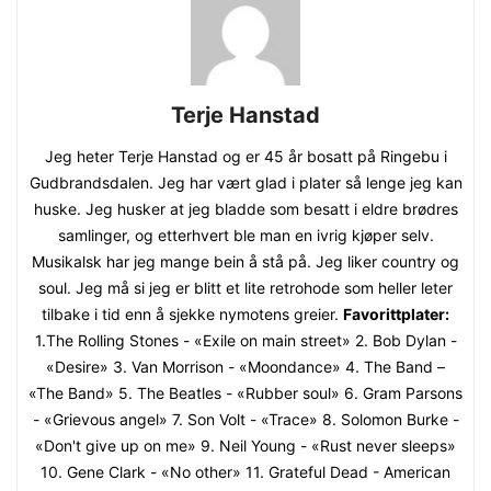
Terje Hanstad
Jeg heter Terje Hanstad og er 45 år bosatt på Ringebu i
Gudbrandsdalen. Jeg har vært glad i plater så lenge jeg kan
huske. Jeg husker at jeg bladde som besatt i eldre brødres
samlinger, og etterhvert ble man en ivrig kjøper selv.
Musikalsk har jeg mange bein å stå på. Jeg liker country og
soul. Jeg må si jeg er blitt et lite retrohode som heller leter
tilbake i tid enn å sjekke nymotens greier.
Favorittplater:
1.The Rolling Stones - «Exile on main street» 2. Bob Dylan -
«Desire» 3. Van Morrison - «Moondance» 4. The Band –
«The Band» 5. The Beatles - «Rubber soul» 6. Gram Parsons
- «Grievous angel» 7. Son Volt - «Trace» 8. Solomon Burke -
«Don't give up on me» 9. Neil Young - «Rust never sleeps»
10. Gene Clark - «No other» 11. Grateful Dead - American