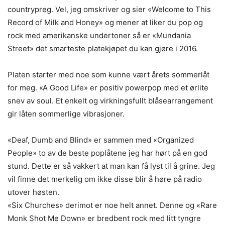
countrypreg. Vel, jeg omskriver og sier «Welcome to This
Record of Milk and Honey» og mener at liker du pop og
rock med amerikanske undertoner så er «Mundania
Street» det smarteste platekjøpet du kan gjøre i 2016.
Platen starter med noe som kunne vært årets sommerlåt
for meg. «A Good Life» er positiv powerpop med et ørlite
snev av soul. Et enkelt og virkningsfullt blåsearrangement
gir låten sommerlige vibrasjoner.
«Deaf, Dumb and Blind» er sammen med «Organized
People» to av de beste poplåtene jeg har hørt på en god
stund. Dette er så vakkert at man kan få lyst til å grine. Jeg
vil finne det merkelig om ikke disse blir å høre på radio
utover høsten.
«Six Churches» derimot er noe helt annet. Denne og «Rare
Monk Shot Me Down» er bredbent rock med litt tyngre