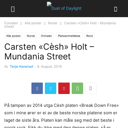
Forsiden
Alle poster
Norsk
Carsten «Cèsh» Holt – Mundania
Street
Alle poster
Norsk
Omtaler
Plateanmeldelse
Rock
Carsten «Cèsh» Holt –
Mundania Street
Av
Terje Hanstad
-
8. August, 2016
På tampen av 2014 utga Cèsh platen «Break Down Free»
som i mine ører er ei av de beste norske platene som er
laget de siste åra. Platen kan måle seg med det beste i
norsk rock. Fikk du ikke med deg denne platen, så er