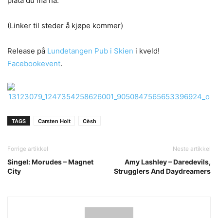
plata du må ha.
(Linker til steder å kjøpe kommer)
Release på
Lundetangen Pub i Skien
i kveld!
Facebookevent
.
TAGS
Carsten Holt
Cèsh
Forrige artikkel
Neste artikkel
Singel: Morudes – Magnet
Amy Lashley – Daredevils,
City
Strugglers And Daydreamers