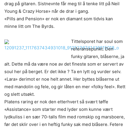
drag på gitaren. Sistnevnte får meg til å tenke litt på Neil
Young & Crazy Horse» når de drar i gang.
«Pills and Pension» er nok en diamant som tidvis kan
minne litt om The Byrds.
Tittelsporet har soul som
referansepunkt. Den
funky gitaren, blåserne, ja
alt. Dette må da være noe av det fineste som er servert av
soul her på berget. Er det ikke ? Ta en lytt og vurder selv.
«Lara» derimot er noe helt annet. Her byttes blåserne ut
med mandolin og fele, og gir låten en mer «folky feel». Rett
og slett utsøkt.
Platens raring er nok den etterhvert så svært tøffe
«Assistance» som starter med lyder som kunne vært
lydkuliss i en sær 70-talls film med romskip og marsboere,
før det sklir over i en heftig funky sak med blåsere. Fetere