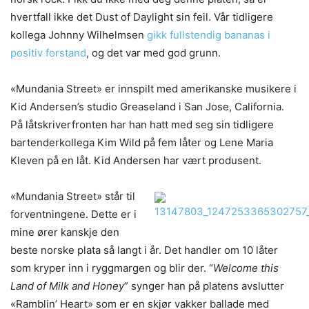
hvertfall ikke det Dust of Daylight sin feil. Vår tidligere
kollega Johnny Wilhelmsen
gikk fullstendig bananas i
positiv forstand
, og det var med god grunn.
«Mundania Street» er innspilt med amerikanske musikere i
Kid Andersen’s studio Greaseland i San Jose, California.
På låtskriverfronten har han hatt med seg sin tidligere
bartenderkollega Kim Wild på fem låter og Lene Maria
Kleven på en låt. Kid Andersen har vært produsent.
«Mundania Street» står til
forventningene. Dette er i
mine ører kanskje den
beste norske plata så langt i år. Det handler om 10 låter
som kryper inn i ryggmargen og blir der. “
Welcome this
Land of Milk and Honey
” synger han på platens avslutter
«Ramblin’ Heart» som er en skjør vakker ballade med