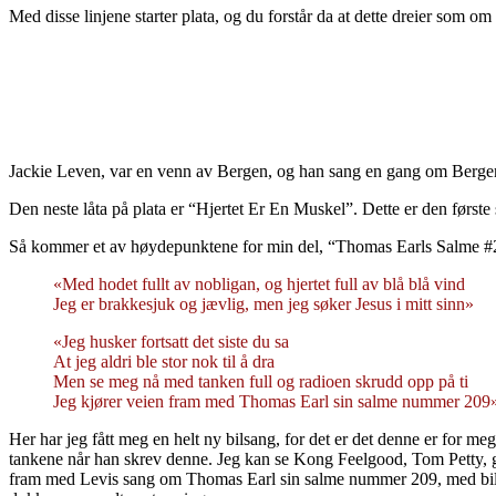
Med disse linjene starter plata, og du forstår da at dette dreier som o
Jackie Leven, var en venn av Bergen, og han sang en gang om Berge
Den neste låta på plata er “Hjertet Er En Muskel”. Dette er den første 
Så kommer et av høydepunktene for min del, “Thomas Earls Salme #
«Med hodet fullt av nobligan, og hjertet full av blå blå vind
Jeg er brakkesjuk og jævlig, men jeg søker Jesus i mitt sinn»
«Jeg husker fortsatt det siste du sa
At jeg aldri ble stor nok til å dra
Men se meg nå med tanken full og radioen skrudd opp på ti
Jeg kjører veien fram med Thomas Earl sin salme nummer 209
Her har jeg fått meg en helt ny bilsang, for det er det denne er for m
tankene når han skrev denne. Jeg kan se Kong Feelgood, Tom Petty, g
fram med Levis sang om Thomas Earl sin salme nummer 209, med bilradi