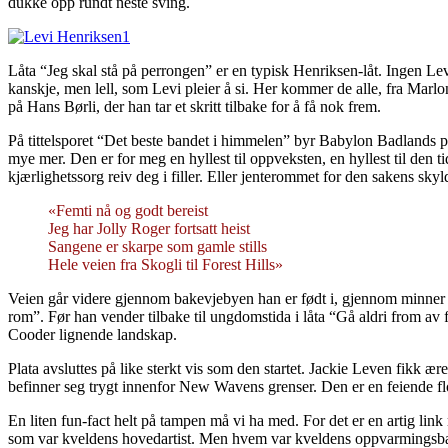
dukke opp rundt neste sving.
Låta “Jeg skal stå på perrongen” er en typisk Henriksen-låt. Ingen Lev
kanskje, men lell, som Levi pleier å si. Her kommer de alle, fra Mar
på Hans Børli, der han tar et skritt tilbake for å få nok frem.
På tittelsporet “Det beste bandet i himmelen” byr Babylon Badlands på
mye mer. Den er for meg en hyllest til oppveksten, en hyllest til den 
kjærlighetssorg reiv deg i filler. Eller jenterommet for den sakens sky
«Femti nå og godt bereist
Jeg har Jolly Roger fortsatt heist
Sangene er skarpe som gamle stills
Hele veien fra Skogli til Forest Hills»
Veien går videre gjennom bakevjebyen han er født i, gjennom minner 
rom”. Før han vender tilbake til ungdomstida i låta “Gå aldri from av f
Cooder lignende landskap.
Plata avsluttes på like sterkt vis som den startet. Jackie Leven fikk 
befinner seg trygt innenfor New Wavens grenser. Den er en feiende flot
En liten fun-fact helt på tampen må vi ha med. For det er en artig l
som var kveldens hovedartist. Men hvem var kveldens oppvarmingsband