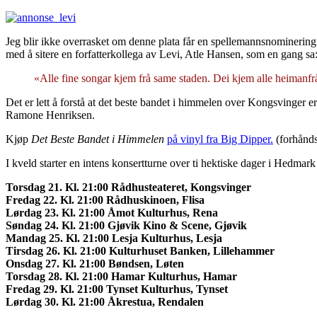
Jeg blir ikke overrasket om denne plata får en spellemannsnominering
med å sitere en forfatterkollega av Levi, Atle Hansen, som en gang sa
«Alle fine songar kjem frå same staden. Dei kjem alle heimanfr
Det er lett å forstå at det beste bandet i himmelen over Kongsving
Ramone Henriksen.
Kjøp
Det Beste Bandet i Himmelen
på vinyl fra Big Dipper.
(forhånds
I kveld starter en intens konsertturne over ti hektiske dager i Hedm
Torsdag 21. Kl. 21:00 Rådhusteateret, Kongsvinger
Fredag 22. Kl. 21:00 Rådhuskinoen, Flisa
Lørdag 23. Kl. 21:00 Åmot Kulturhus, Rena
Søndag 24. Kl. 21:00 Gjøvik Kino & Scene, Gjøvik
Mandag 25. Kl. 21:00 Lesja Kulturhus, Lesja
Tirsdag 26. Kl. 21:00 Kulturhuset Banken, Lillehammer
Onsdag 27. Kl. 21:00 Bøndsen, Løten
Torsdag 28. Kl. 21:00 Hamar Kulturhus, Hamar
Fredag 29. Kl. 21:00 Tynset Kulturhus, Tynset
Lørdag 30. Kl. 21:00 Åkrestua, Rendalen