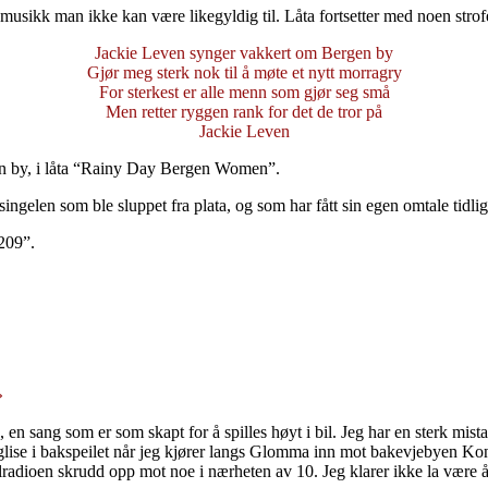
m musikk man ikke kan være likegyldig til. Låta fortsetter med noen strof
Jackie Leven synger vakkert om Bergen by
Gjør meg sterk nok til å møte et nytt morragry
For sterkest er alle menn som gjør seg små
Men retter ryggen rank for det de tror på
Jackie Leven
n by,
i låta
“Rainy Day Bergen Women”.
singelen som ble sluppet fra plata, og som har fått sin egen omtale tidlig
209”.
»
eg, en sang som er som skapt for å spilles høyt i bil. Jeg har en sterk
lise i bakspeilet når jeg kjører langs Glomma inn mot bakevjebyen Kon
oen skrudd opp mot noe i nærheten av 10. Jeg klarer ikke la være å ga