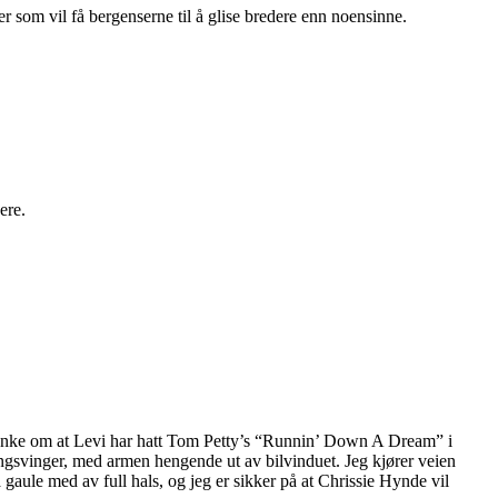
er som vil få bergenserne til å glise bredere enn noensinne.
ere.
 mistanke om at Levi har hatt Tom Petty’s “Runnin’ Down A Dream” i
gsvinger, med armen hengende ut av bilvinduet. Jeg kjører veien
ule med av full hals, og jeg er sikker på at Chrissie Hynde vil