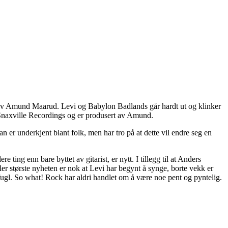
e av Amund Maarud. Levi og Babylon Badlands går hardt ut og klinker
 Snaxville Recordings og er produsert av Amund.
er underkjent blant folk, men har tro på at dette vil endre seg en
ing enn bare byttet av gitarist, er nytt. I tillegg til at Anders
er største nyheten er nok at Levi har begynt å synge, borte vekk er
ngfugl. So what! Rock har aldri handlet om å være noe pent og pyntelig.