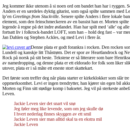
Jeg kommer ikke utenom å si noen ord om bandet han har i ryggen. 
Anders er en særdeles dyktig gitarist, som også spilte sammen med 
lp’en
Greetings from Stuckville.
Senere spilte Anders i flere lokale ban
element, som den feinschmeckeren av en bassist han er. Morten spilte i
legende å regne på det indre østlandet. Han har spilt med ‘alle’ og al
fortsatt liv i folkrock-bandet LOFT, som han – hold deg fast – var med 
Jan Dahlen og Stephen Ackles, og med Levi i flere år.
Denne plata er godt forankra i rocken. Den rocken som 
Lundell og kanskje litt Thåstrøm. Det er spor av Heartlandrock og Ne
Rock på norsk på sitt beste. Tekstene er så litterære som bare Henrik
av namedropping, og denne plata er ett eldorado for folk som liker slikt
utover, plata er i så måte ett eneste stort skattekart.
Det første som treffer deg når plata starter er kirkeklokker som slår tr
oppmerksomhet. Levi er ingen trendrytter, han kjører sin egen bil akku
Morten og Finn sitt stødige komp i baksetet. Jeg vil på sterkeste anbe
Leven.
Jackie Leven sier det snart vil snø
Jeg føler meg like levende, som om jeg skulle dø
I hvert nederlag finnes skyggen av ett smil
Jackie Leven sier man alltid skal ta en ekstra mil
Jackie Leven