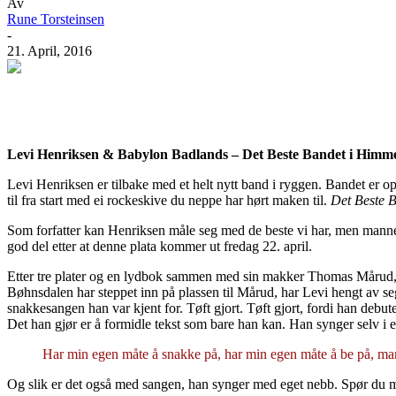
Av
Rune Torsteinsen
-
21. April, 2016
Facebook
X
Pinterest
WhatsApp
Levi Henriksen & Babylon Badlands – Det Beste Bandet i Himm
Levi Henriksen er tilbake med et helt nytt band i ryggen. Bandet er
til fra start med ei rockeskive du neppe har hørt maken til.
Det Beste 
Som forfatter kan Henriksen måle seg med de beste vi har, men mannen
god del etter at denne plata kommer ut fredag 22. april.
Etter tre plater og en lydbok sammen med sin makker Thomas Mårud, har Le
Bøhnsdalen har steppet inn på plassen til Mårud, har Levi hengt av se
snakkesangen han var kjent for. Tøft gjort. Tøft gjort, fordi han debu
Det han gjør er å formidle tekst som bare han kan. Han synger selv i e
Har min egen måte å snakke på, har min egen måte å be på, mam
Og slik er det også med sangen, han synger med eget nebb. Spør du me