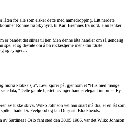
er låten for alle som elsker dette med namedropping. Litt nerdete
er kommer Ronnie fra Skynyrd, til Kari Bremnes fra nord. Han tenker
 er bandet det siktes til her. Men denne låta handler om så uendelig
an speilet og drømte om å bli rockestjerne mens din første
i seg og synger…
dag morra klokka sju”. Levi kjører på, gjennom et “Hus med mange
t siste låta, “Dette gamle hjertet” svinger bandet elegant innom et Ry
 æren av lukke skiva. Wilko Johnson vet han snart må dra, er en låt som
d spilte i både Dr. Feelgood og Ian Dury sitt Blockheads.
en av Sardines i Oslo fant sted den 30.05 1986, var det Wilko Johnson