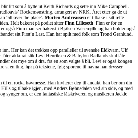
ir litt som å bytte ut Keith Richards og sette inn Mike Campbell.
adioavis’ Rockemønstring, arrangert av NRK. Året etter ga de ut
an ‘all over the place’.
Morten Andreassen
er tilbake i sitt rette
den. Helt bakerst på podiet sitter
Finn Lilleseth
. Finn er for en
et er også Finn man ser bakerst i Bjølsen Valsemølle og han holder også
ckbandet sitt First’n Last. Han har spilt med folk som Trond Granlund,
inn. Her kan det trekkes opp paralleller til svenske Eldkvarn, Ulf
e låter akkurat slik Levi Henriksen & Babylon Badlands skal låte.
ndler det mye om å dra, fra en som valgte å bli. Levi er også kongen
re si en ting, hør på tekstene, følg sporene til navna han drysser
 inn til en rocka høymesse. Han inviterer deg til andakt, han ber om din
st Hills og tilbake igjen, med Anders Bøhnsdalen ved sin side, og med
n og synger om, er den fantastiske låtskriveren og musikeren Jackie