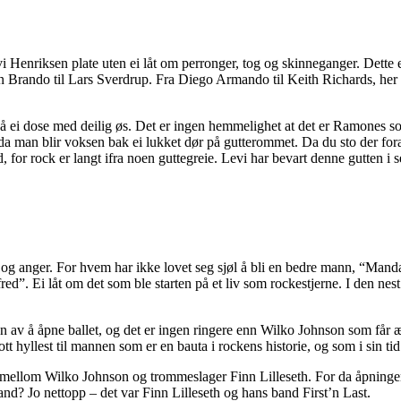
i Henriksen plate uten ei låt om perronger, tog og skinneganger. Dette 
lon Brando til Lars Sverdrup. Fra Diego Armando til Keith Richards, h
 ei dose med deilig øs. Det er ingen hemmelighet at det er Ramones som
tida man blir voksen bak ei lukket dør på gutterommet. Da du sto der for
ld, for rock er langt ifra noen guttegreie. Levi har bevart denne gutten 
og anger. For hvem har ikke lovet seg sjøl å bli en bedre mann, “Man
red”. Ei låt om det som ble starten på et liv som rockestjerne. I den nes
æren av å åpne ballet, og det er ingen ringere enn Wilko Johnson som får
t hyllest til mannen som er en bauta i rockens historie, og som i sin ti
ink mellom Wilko Johnson og trommeslager Finn Lilleseth. For da åpning
? Jo nettopp – det var Finn Lilleseth og hans band First’n Last.