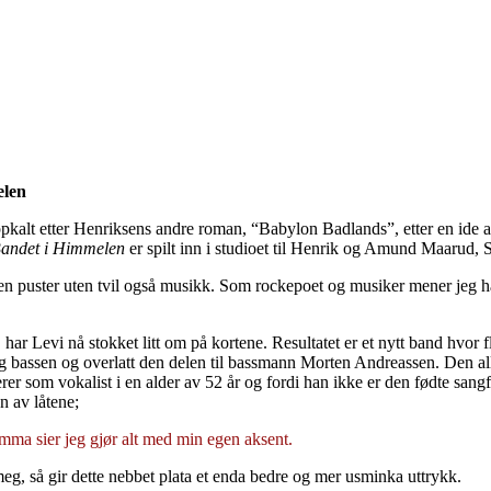
elen
 oppkalt etter Henriksens andre roman, “Babylon Badlands”, etter en id
Bandet i Himmelen
er spilt inn i studioet til Henrik og Amund Maarud,
 puster uten tvil også musikk. Som rockepoet og musiker mener jeg han 
vi nå stokket litt om på kortene. Resultatet er et nytt band hvor flere t
g bassen og overlatt den delen til bassmann Morten Andreassen. Den all
terer som vokalist i en alder av 52 år og fordi han ikke er den fødte sa
n av låtene;
ma sier jeg gjør alt med min egen aksent.
g, så gir dette nebbet plata et enda bedre og mer usminka uttrykk.