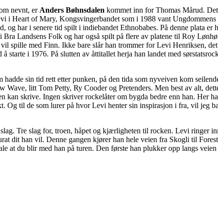
Som nevnt, er
Anders Bøhnsdalen
kommet inn for Thomas Mårud. Det bl
Levi i Heart of Mary, Kongsvingerbandet som i 1988 vant Ungdommens r
d, og har i senere tid spilt i indiebandet Ethnobabes. På denne plata er h
 Bra Landsens Folk og har også spilt på flere av platene til Roy Lønhøi
le vil spille med Finn. Ikke bare slår han trommer for Levi Henriksen, d
å starte i 1976. På slutten av åttitallet herja han landet med sørstatsro
hadde sin tid rett etter punken, på den tida som nyveiven kom seilende 
w Wave, litt Tom Petty, Ry Cooder og Pretenders. Men best av alt, dett
sen kan skrive. Ingen skriver rockelåter om bygda bedre enn han. Her ha
. Og til de som lurer på hvor Levi henter sin inspirasjon i fra, vil jeg ba
e slag. Tre slag for, troen, håpet og kjærligheten til rocken. Levi ringer
rat dit han vil. Denne gangen kjører han hele veien fra Skogli til Fore
fale at du blir med han på turen. Den første han plukker opp langs veie