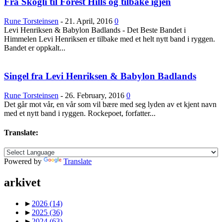
Fra Skogli til Forest Hills og tilbake igjen
ditt
. Og gjerne linker til din nettside eller en
Facebookside hvor vi kan lese litt mer om deg.
Rune Torsteinsen
-
21. April, 2016
0
Link til nedlastbare pressebilder. Og coverbilde til
Levi Henriksen & Babylon Badlands - Det Beste Bandet i
platen. Minst 1024px bredde er fint.
Himmelen Levi Henriksen er tilbake med et helt nytt band i ryggen.
Det er lov å purre oss opp etter en liten stund.
Bandet er oppkalt...
Erfaringsmessig så er det uhyre vanskelig å få hørt og sjekket
alt, så en høflig påminnelse om at du har sendt oss musikken
din er godt innafor.
Singel fra Levi Henriksen & Babylon Badlands
Og vi er hverken så strenge eller skumle som disse punktene
skulle tilsi
Rune Torsteinsen
-
26. February, 2016
0
Det går mot vår, en vår som vil bære med seg lyden av et kjent navn
med et nytt band i ryggen. Rockepoet, forfatter...
Translate:
Powered by
Translate
arkivet
►
2026
(14)
►
2025
(36)
►
2024
(63)