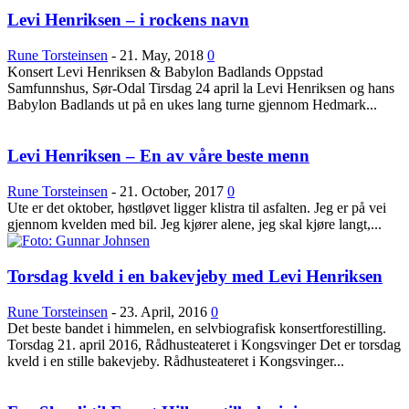
Les bloggen.
Passer din musikk inn blant platene vi skriver
Levi Henriksen – i rockens navn
om? Dust of Daylight er på mange måter en nisjeblogg, så
sjekk om din musikk ligger i noen av kategoriene vi
fokuserer på. På den måten slipper både du og vi å kaste bort
Rune Torsteinsen
-
21. May, 2018
0
tid.
Konsert Levi Henriksen & Babylon Badlands Oppstad
Musikken din passer inn. Kult! Send oss en epost på
Samfunnshus, Sør-Odal Tirsdag 24 april la Levi Henriksen og hans
review@musikkbloggen.no
.
Babylon Badlands ut på en ukes lang turne gjennom Hedmark...
Den bør som MINIMUM inneholde følgende:
Litt om deg. Om prosjektet ditt, og når det er release
Levi Henriksen – En av våre beste menn
osv.
Link til et sted der vi kan høre et eksempel uten å
måtte
lete
etter musikken din. Og uten å måtte logge
Rune Torsteinsen
-
21. October, 2017
0
inn…
Ute er det oktober, høstløvet ligger klistra til asfalten. Jeg er på vei
(gode eksempler er f.eks Soundcloud og YouTube.
gjennom kvelden med bil. Jeg kjører alene, jeg skal kjøre langt,...
Dårlige er Spotify og Tidal.)
Platen som nedlastbar MP3
. Dropbox er fint, eller et
av de andre hundrevis av fildelingsverktøyene som
Torsdag kveld i en bakevjeby med Levi Henriksen
finnes. En stream på Soundcloud er fint, men vi vil
uansettpå et tidspunkt spørre deg om MP3er hvis
Rune Torsteinsen
-
23. April, 2016
0
musikken skal vurderes.
Det beste bandet i himmelen, en selvbiografisk konsertforestilling.
IKKE send linker til Spotify, Tidal eller iTunes som
Torsdag 21. april 2016, Rådhusteateret i Kongsvinger Det er torsdag
eneste sted å høre musikken
. Flere i redaksjonen
kveld i en stille bakevjeby. Rådhusteateret i Kongsvinger...
styrer unna disse stedene, så henvendelser med linker
dit som eneste sted får dessverre møte “delete”-
knappen.
Gjerne en link til en EPK som beskriver prosjektet