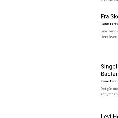
Fra Sko
Rune Torst
Levi Henri
Henriksen e
Singel
Badla
Rune Torst
Det går mo
et nytt ban
Levi 