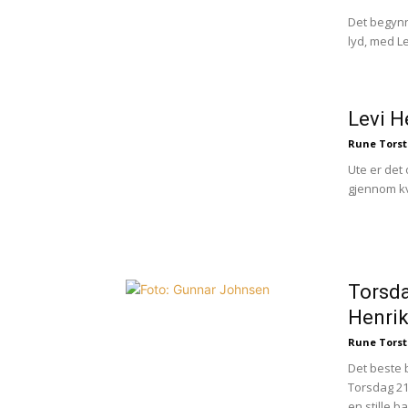
Det begynne
lyd, med L
Levi H
Rune Torst
Ute er det 
gjennom kve
Torsda
Henri
Rune Torst
Det beste 
Torsdag 21.
en stille b