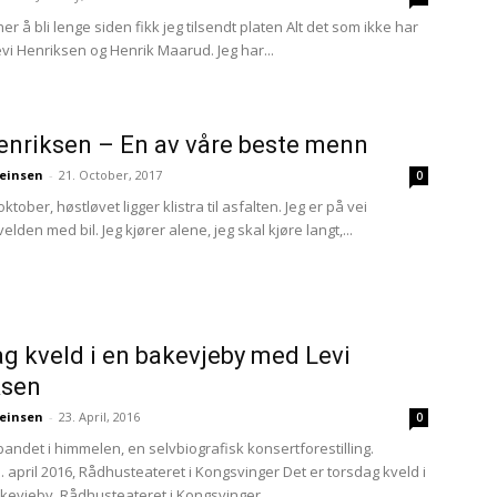
r å bli lenge siden fikk jeg tilsendt platen Alt det som ikke har
evi Henriksen og Henrik Maarud. Jeg har...
enriksen – En av våre beste menn
einsen
-
21. October, 2017
0
oktober, høstløvet ligger klistra til asfalten. Jeg er på vei
lden med bil. Jeg kjører alene, jeg skal kjøre langt,...
g kveld i en bakevjeby med Levi
ksen
einsen
-
23. April, 2016
0
bandet i himmelen, en selvbiografisk konsertforestilling.
 april 2016, Rådhusteateret i Kongsvinger Det er torsdag kveld i
akevjeby. Rådhusteateret i Kongsvinger...