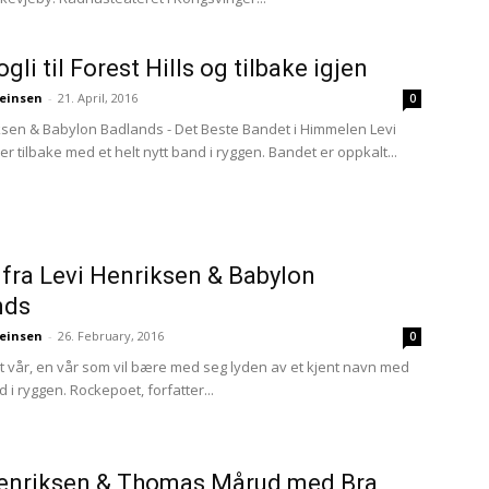
gli til Forest Hills og tilbake igjen
einsen
-
21. April, 2016
0
ksen & Babylon Badlands - Det Beste Bandet i Himmelen Levi
r tilbake med et helt nytt band i ryggen. Bandet er oppkalt...
 fra Levi Henriksen & Babylon
nds
einsen
-
26. February, 2016
0
t vår, en vår som vil bære med seg lyden av et kjent navn med
d i ryggen. Rockepoet, forfatter...
Henriksen & Thomas Mårud med Bra