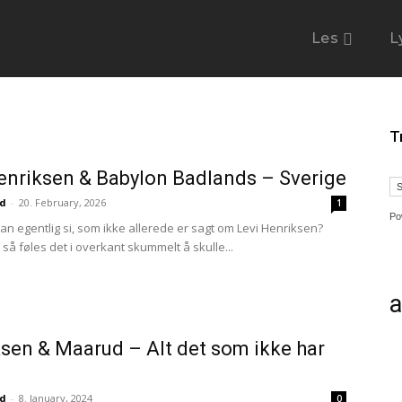
Les
L
T
enriksen & Babylon Badlands – Sverige
ud
-
20. February, 2026
1
Po
an egentlig si, som ikke allerede er sagt om Levi Henriksen?
t så føles det i overkant skummelt å skulle...
a
sen & Maarud – Alt det som ikke har
ud
-
8. January, 2024
0