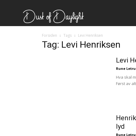
Forsiden
Tags
Levi Henriksen
Tag: Levi Henriksen
Levi H
Rune Letr
Hva skal m
Først av al
Henrik
lyd
Rune Letr