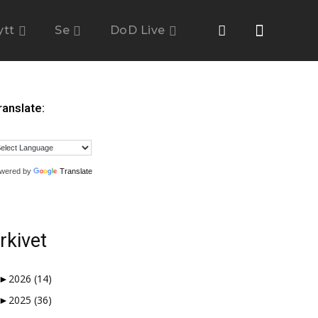
ytt
Se
DoD Live
ranslate:
wered by
Translate
rkivet
►
2026
(14)
►
2025
(36)