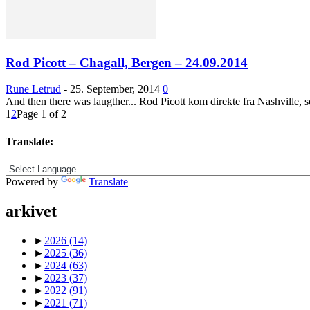
Rod Picott – Chagall, Bergen – 24.09.2014
Rune Letrud
-
25. September, 2014
0
And then there was laugther... Rod Picott kom direkte fra Nashville, s
1
2
Page 1 of 2
Translate:
Powered by
Translate
arkivet
►
2026
(14)
►
2025
(36)
►
2024
(63)
►
2023
(37)
►
2022
(91)
►
2021
(71)