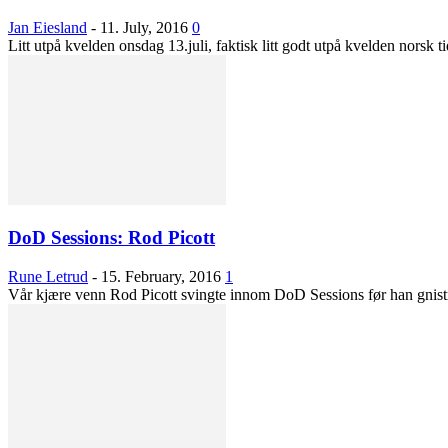
Jan Eiesland
-
11. July, 2016
0
Litt utpå kvelden onsdag 13.juli, faktisk litt godt utpå kvelden norsk t
DoD Sessions: Rod Picott
Rune Letrud
-
15. February, 2016
1
Vår kjære venn Rod Picott svingte innom DoD Sessions før han gnistret