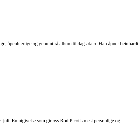
e, åpenhjertige og genuint rå album til dags dato. Han åpner beinhardt,
juli. En utgivelse som gir oss Rod Picotts mest personlige og...