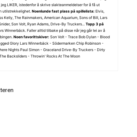
eg LIKER, istedenfor å skrive slakteanmeldelser for å få ut
 utilstrekkelighet.
Noenlunde fast plass på spillelista:
Elvis,
s Kelly, The Rainmakers, American Aquarium, Sons of Bill, Lars
nider, Son Volt, Ryan Adams, Drive-By Truckers...
Topp 3 på
rs Winnerbäck. Faller alltid tilbake på disse når jeg går lei av å
lbingen.
Noen favorittskiver:
Son Volt - Trace Bob Dylan - Blood
agged Glory Lars Winnerbäck - Södermarken Chip Robinson -
re Nights Paul Simon - Graceland Drive-By Truckers - Dirty
he Backsliders - Throwin' Rocks At The Moon
tteren