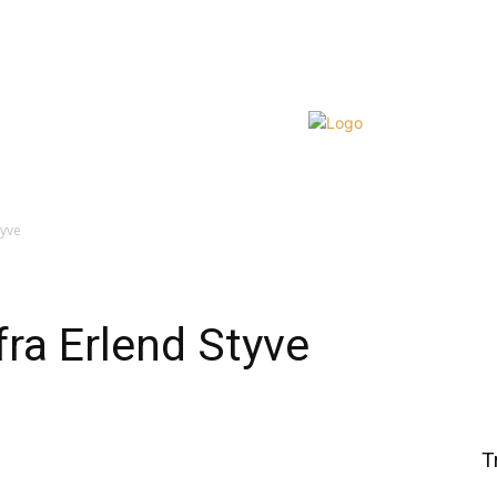
tyve
fra Erlend Styve
t
WhatsApp
T