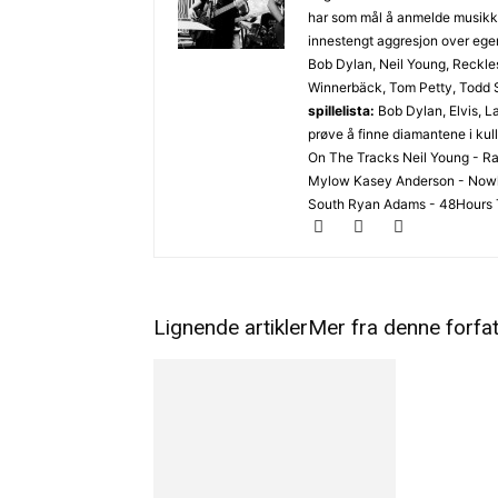
har som mål å anmelde musikk j
innestengt aggresjon over egen
Bob Dylan, Neil Young, Reckles
Winnerbäck, Tom Petty, Todd S
spillelista:
Bob Dylan, Elvis, La
prøve å finne diamantene i kul
On The Tracks Neil Young - R
Mylow Kasey Anderson - Nowhe
South Ryan Adams - 48Hours T
Lignende artikler
Mer fra denne forfa