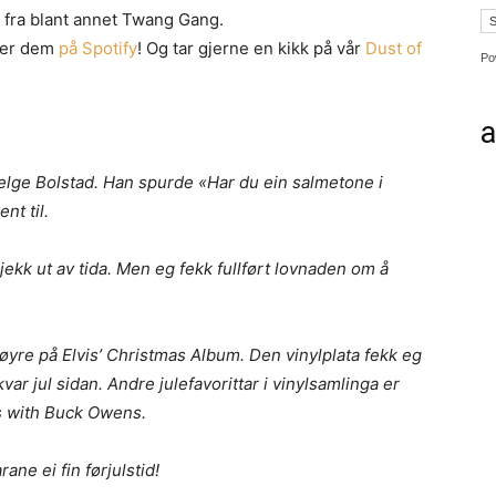
r fra blant annet Twang Gang.
ner dem
på Spotify
! Og tar gjerne en kikk på vår
Dust of
Po
a
å Helge Bolstad. Han spurde «Har du ein salmetone i
nt til.
jekk ut av tida. Men eg fekk fullført lovnaden om å
høyre på Elvis’ Christmas Album. Den vinylplata fekk eg
ar jul sidan. Andre julefavorittar i vinylsamlinga er
s with Buck Owens.
ane ei fin førjulstid!