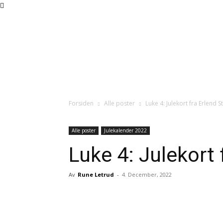
Forsiden
Alle poster
Luke 4: Julekort fra Erlend S
Alle poster
Julekalender 2022
Luke 4: Julekort 
Av
Rune Letrud
-
4. December, 2022
Facebook
X
Pinteres