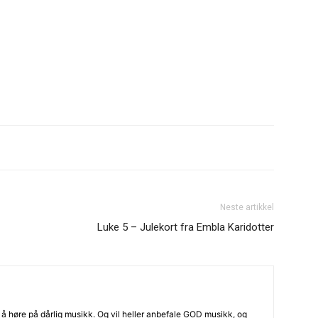
Neste artikkel
Luke 5 – Julekort fra Embla Karidotter
til å høre på dårlig musikk. Og vil heller anbefale GOD musikk, og