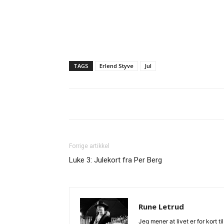
TAGS
Erlend Styve
Jul
Forrige artikkel
Luke 3: Julekort fra Per Berg
Rune Letrud
Jeg mener at livet er for kort 