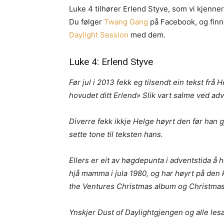
Luke 4 tilhører Erlend Styve, som vi kjenne
Du følger
Twang Gang
på Facebook, og fin
Daylight Session
med dem.
Luke 4: Erlend Styve
Før jul i 2013 fekk eg tilsendt ein tekst fr
hovudet ditt Erlend» Slik vart salme ved adve
Diverre fekk ikkje Helge høyrt den før han g
sette tone til teksten hans.
Ellers er eit av høgdepunta i adventstida å 
hjå mamma i jula 1980, og har høyrt på den kv
the Ventures Christmas album og Christma
Ynskjer Dust of Daylightgjengen og alle lesar