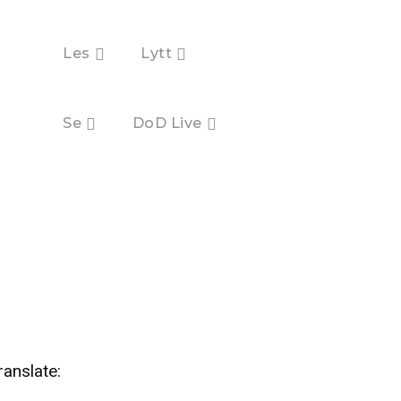
Les
Lytt
Se
DoD Live
ranslate: