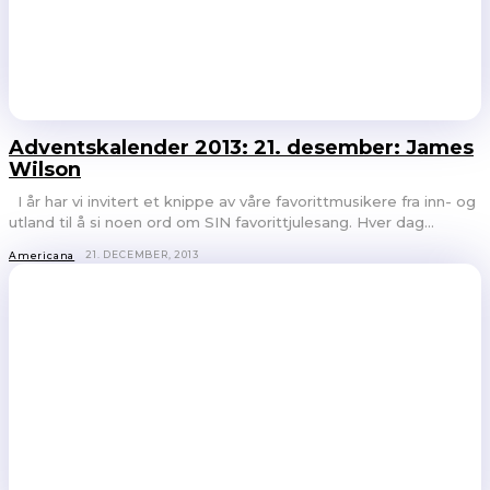
Adventskalender 2013: 21. desember: James
Wilson
I år har vi invitert et knippe av våre favorittmusikere fra inn- og
utland til å si noen ord om SIN favorittjulesang. Hver dag...
21. DECEMBER, 2013
Americana