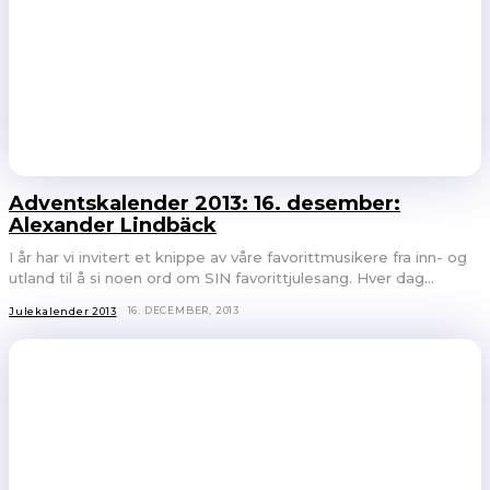
Adventskalender 2013: 16. desember:
Alexander Lindbäck
I år har vi invitert et knippe av våre favorittmusikere fra inn- og
utland til å si noen ord om SIN favorittjulesang. Hver dag...
16. DECEMBER, 2013
Julekalender 2013