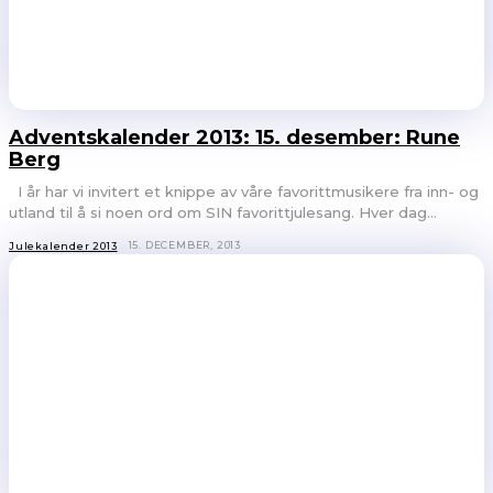
Adventskalender 2013: 15. desember: Rune
Berg
I år har vi invitert et knippe av våre favorittmusikere fra inn- og
utland til å si noen ord om SIN favorittjulesang. Hver dag...
15. DECEMBER, 2013
Julekalender 2013