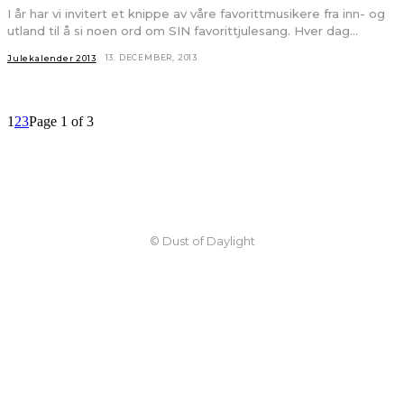
I år har vi invitert et knippe av våre favorittmusikere fra inn- og
utland til å si noen ord om SIN favorittjulesang. Hver dag...
13. DECEMBER, 2013
Julekalender 2013
1
2
3
Page 1 of 3
© Dust of Daylight
Julekalender 2013