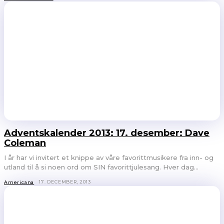
Adventskalender 2013: 17. desember: Dave
Coleman
I år har vi invitert et knippe av våre favorittmusikere fra inn- og
utland til å si noen ord om SIN favorittjulesang. Hver dag...
17. DECEMBER, 2013
Americana