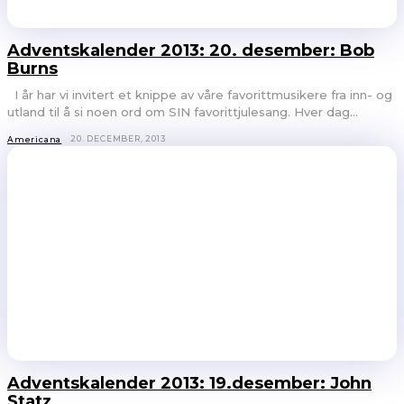
Adventskalender 2013: 20. desember: Bob
Burns
I år har vi invitert et knippe av våre favorittmusikere fra inn- og
utland til å si noen ord om SIN favorittjulesang. Hver dag...
20. DECEMBER, 2013
Americana
Adventskalender 2013: 19.desember: John
Statz