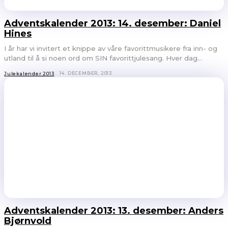
Adventskalender 2013: 14. desember: Daniel
Hines
I år har vi invitert et knippe av våre favorittmusikere fra inn- og
utland til å si noen ord om SIN favorittjulesang. Hver dag...
14. DECEMBER, 2013
Julekalender 2013
Adventskalender 2013: 13. desember: Anders
Bjørnvold