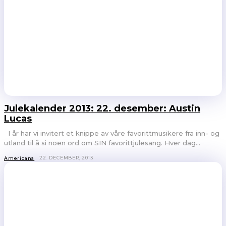
Julekalender 2013: 22. desember: Austin
Lucas
I år har vi invitert et knippe av våre favorittmusikere fra inn- og
utland til å si noen ord om SIN favorittjulesang. Hver dag...
22. DECEMBER, 2013
Americana