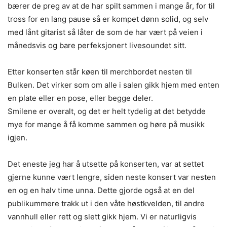
bærer de preg av at de har spilt sammen i mange år, for til
tross for en lang pause så er kompet dønn solid, og selv
med lånt gitarist så låter de som de har vært på veien i
månedsvis og bare perfeksjonert livesoundet sitt.
Etter konserten står køen til merchbordet nesten til
Bulken. Det virker som om alle i salen gikk hjem med enten
en plate eller en pose, eller begge deler.
Smilene er overalt, og det er helt tydelig at det betydde
mye for mange å få komme sammen og høre på musikk
igjen.
Det eneste jeg har å utsette på konserten, var at settet
gjerne kunne vært lengre, siden neste konsert var nesten
en og en halv time unna. Dette gjorde også at en del
publikummere trakk ut i den våte høstkvelden, til andre
vannhull eller rett og slett gikk hjem. Vi er naturligvis