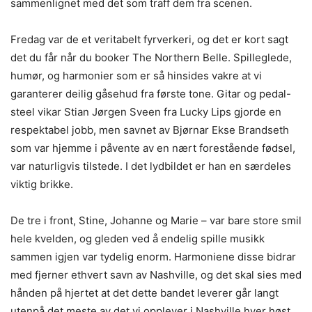
sammenlignet med det som traff dem fra scenen.
Fredag var de et veritabelt fyrverkeri, og det er kort sagt
det du får når du booker The Northern Belle. Spilleglede,
humør, og harmonier som er så hinsides vakre at vi
garanterer deilig gåsehud fra første tone. Gitar og pedal-
steel vikar Stian Jørgen Sveen fra Lucky Lips gjorde en
respektabel jobb, men savnet av Bjørnar Ekse Brandseth
som var hjemme i påvente av en nært forestående fødsel,
var naturligvis tilstede. I det lydbildet er han en særdeles
viktig brikke.
De tre i front, Stine, Johanne og Marie – var bare store smil
hele kvelden, og gleden ved å endelig spille musikk
sammen igjen var tydelig enorm. Harmoniene disse bidrar
med fjerner ethvert savn av Nashville, og det skal sies med
hånden på hjertet at det dette bandet leverer går langt
utenpå det meste av det vi opplever i Nashville hver høst.