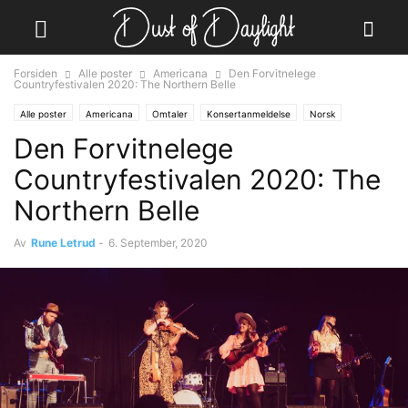
Forsiden
Alle poster
Americana
Den Forvitnelege
Countryfestivalen 2020: The Northern Belle
Alle poster
Americana
Omtaler
Konsertanmeldelse
Norsk
Den Forvitnelege
Countryfestivalen 2020: The
Northern Belle
Av
Rune Letrud
-
6. September, 2020