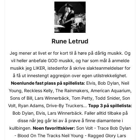
Rune Letrud
Jeg mener at livet er for kort til å høre på dårlig musikk. Og
vil heller anbefale GOD musikk, og har som mål å anmelde
musikk jeg LIKER, istedenfor å skrive slakteanmeldelser for
å få ut innestengt aggresjon over egen utilstrekkelighet.
Noenlunde fast plass på spillelista:
Elvis, Bob Dylan, Neil
Young, Reckless Kelly, The Rainmakers, American Aquarium,
Sons of Bill, Lars Winnerbäck, Tom Petty, Todd Snider, Son
Volt, Ryan Adams, Drive-By Truckers...
Topp 3 på spillelista:
Bob Dylan, Elvis, Lars Winnerbäck. Faller alltid tilbake på
disse når jeg går lei av å prøve å finne diamantene i
kullbingen.
Noen favorittskiver:
Son Volt - Trace Bob Dylan
- Blood On The Tracks Neil Young - Ragged Glory Lars