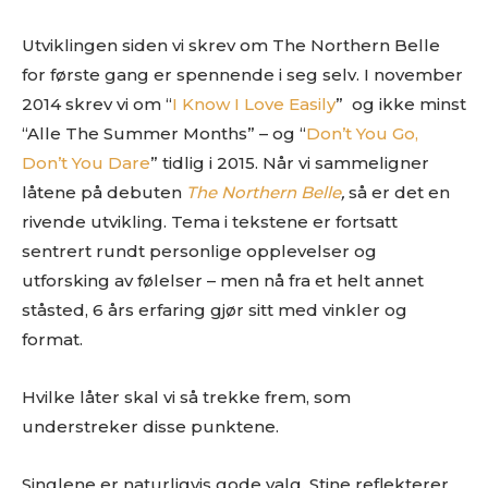
Utviklingen siden vi skrev om The Northern Belle
for første gang er spennende i seg selv. I november
2014 skrev vi om “
I Know I Love Easily
” og ikke minst
“Alle The Summer Months” – og “
Don’t You Go,
Don’t You Dare
” tidlig i 2015. Når vi sammeligner
låtene på debuten
The Northern Belle
,
så er det en
rivende utvikling. Tema i tekstene er fortsatt
sentrert rundt personlige opplevelser og
utforsking av følelser – men nå fra et helt annet
ståsted, 6 års erfaring gjør sitt med vinkler og
format.
Hvilke låter skal vi så trekke frem, som
understreker disse punktene.
Singlene er naturligvis gode valg. Stine reflekterer