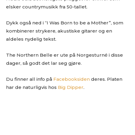
Gjerne en link til en EPK som beskriver prosjektet ditt
.
elsker countrymusikk fra 50-tallet.
Og gjerne linker til din nettside eller en Facebookside hvor
vi kan lese litt mer om deg.
Dykk også ned i “I Was Born to be a Mother”, som
Link til nedlastbare pressebilder. Og coverbilde til platen.
kombinerer strykere, akustiske gitarer og en
Minst 1024px bredde er fint.
Det er lov å purre oss opp etter en liten stund.
aldeles nydelig tekst.
Erfaringsmessig så er det uhyre vanskelig å få hørt og sjekket
alt, så en høflig påminnelse om at du har sendt oss musikken
The Northern Belle er ute på Norgesturné i disse
din er godt innafor.
dager, så godt det lar seg gjøre.
Og vi er hverken så strenge eller skumle som disse punktene
skulle tilsi
Du finner all info på
Facebooksiden
deres. Platen
har de naturligvis hos
Big Dipper
.