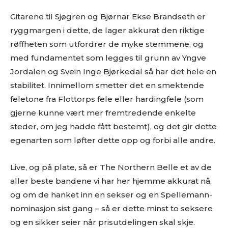
Gitarene til Sjøgren og Bjørnar Ekse Brandseth er
ryggmargen i dette, de lager akkurat den riktige
røffheten som utfordrer de myke stemmene, og
med fundamentet som legges til grunn av Yngve
Jordalen og Svein Inge Bjørkedal så har det hele en
stabilitet. Innimellom smetter det en smektende
feletone fra Flottorps fele eller hardingfele (som
gjerne kunne vært mer fremtredende enkelte
steder, om jeg hadde fått bestemt), og det gir dette
egenarten som løfter dette opp og forbi alle andre.
Live, og på plate, så er The Northern Belle et av de
aller beste bandene vi har her hjemme akkurat nå,
og om de hanket inn en sekser og en Spellemann-
nominasjon sist gang – så er dette minst to seksere
og en sikker seier når prisutdelingen skal skje.