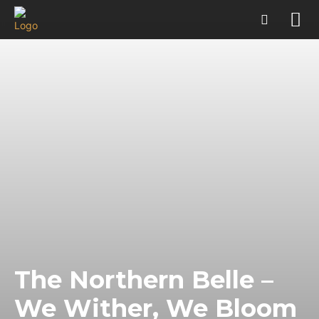
The Northern Belle –
We Wither, We Bloom