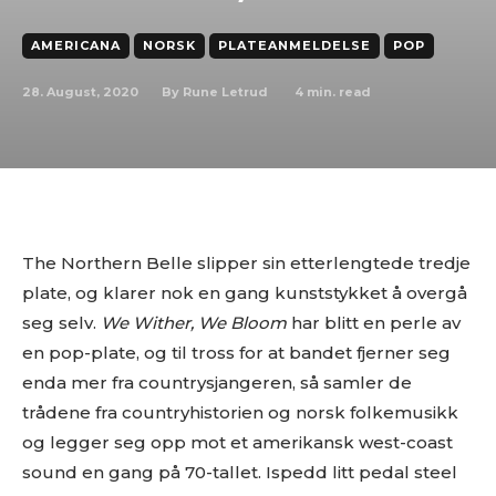
AMERICANA
NORSK
PLATEANMELDELSE
POP
28. August, 2020
4
min. read
By
Rune Letrud
The Northern Belle slipper sin etterlengtede tredje
plate, og klarer nok en gang kunststykket å overgå
seg selv.
We Wither, We Bloom
har blitt en perle av
en pop-plate, og til tross for at bandet fjerner seg
enda mer fra countrysjangeren, så samler de
trådene fra countryhistorien og norsk folkemusikk
og legger seg opp mot et amerikansk west-coast
sound en gang på 70-tallet. Ispedd litt pedal steel