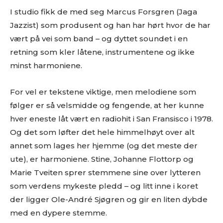
I studio fikk de med seg Marcus Forsgren (Jaga
Jazzist) som produsent og han har hørt hvor de har
vært på vei som band – og dyttet soundet i en
retning som kler låtene, instrumentene og ikke
minst harmoniene.
For vel er tekstene viktige, men melodiene som
følger er så velsmidde og fengende, at her kunne
hver eneste låt vært en radiohit i San Fransisco i 1978.
Og det som løfter det hele himmelhøyt over alt
annet som lages her hjemme (og det meste der
ute), er harmoniene. Stine, Johanne Flottorp og
Marie Tveiten sprer stemmene sine over lytteren
som verdens mykeste pledd – og litt inne i koret
der ligger Ole-André Sjøgren og gir en liten dybde
med en dypere stemme.