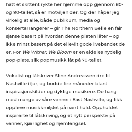
hatt et skittent rykte her hjemme opp gjennom 80-
og 90-tallet, så er motviljen der. Og der håper jeg
virkelig at alle, både publikum, media og
konsertarrangører – gir The Northern Belle en fair
sjanse basert på hvordan denne platen låter – og
ikke minst basert på det ellevilt gode livebandet de
er. For
We Wither, We Bloom
er en aldeles nydelig
pop-plate, slik popmusikk låt på 70-tallet.
Vokalist og låtskriver Stine Andreassen dro til
Nashville i fjor, og bodde fire måneder blant
inspirasjonskilder og dyktige musikere. De hang
med mange av våre venner i East Nashville, og fikk
oppleve musikkmiljøet på nært hold. Oppholdet
inspirerte til låtskriving, og et nytt perspektiv på
venner, kjærlighet og hjemlengsel.