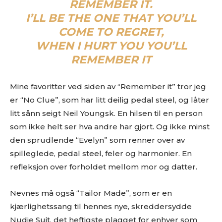
REMEMBER IT.
på. På den måten slipper både du og vi å kaste bort tid.
Musikken din passer inn. Kult! Send oss en epost på
I’LL BE THE ONE THAT YOU’LL
review@musikkbloggen.no
.
COME TO REGRET,
Den bør som MINIMUM inneholde følgende:
WHEN I HURT YOU YOU’LL
REMEMBER IT
Litt om deg. Om prosjektet ditt, og når det er release osv.
Link til et sted der vi kan høre et eksempel uten å
måtte
lete
etter musikken din. Og uten å måtte logge
Mine favoritter ved siden av “Remember it” tror jeg
inn…
er “No Clue”, som har litt deilig pedal steel, og låter
(gode eksempler er f.eks Soundcloud og YouTube. Dårlige
litt sånn seigt Neil Youngsk. En hilsen til en person
er Spotify og Tidal.)
som ikke helt ser hva andre har gjort. Og ikke minst
Platen som nedlastbar MP3
. Dropbox er fint, eller et av
de andre hundrevis av fildelingsverktøyene som finnes. En
den sprudlende “Evelyn” som renner over av
stream på Soundcloud er fint, men vi vil uansettpå et
spilleglede, pedal steel, feler og harmonier. En
tidspunkt spørre deg om MP3er hvis musikken skal
refleksjon over forholdet mellom mor og datter.
vurderes.
IKKE send linker til Spotify, Tidal eller iTunes som eneste
Nevnes må også “Tailor Made”, som er en
sted å høre musikken
. Flere i redaksjonen styrer unna
disse stedene, så henvendelser med linker dit som eneste
kjærlighetssang til hennes nye, skreddersydde
sted får dessverre møte “delete”-knappen.
Nudie Suit, det heftigste plagget for enhver som