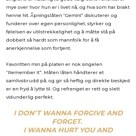
mye over hvor hun er i livet nå, og hva som har brakt
henne hit. Åpningslåten “Gemini” diskuterer og
funderer over egen personlighet, styrker og
følelsen av utilstrekkelighet og å måtte stå på
dobbelt så hardt som mannfolk for å få
anerkjennelse som fortjent.
Ønsker du omtale på Dust of Daylight?
Favoritten min på platen er nok singelen
“Remember it”. Måten låten håndterer et
samlivsbrudd på, og gir så heftig og direkte beskjed
er en fryd å lytte til. Og refrenget er rett og slett
vidunderlig perfekt.
I DON’T WANNA FORGIVE AND
Les bloggen.
Passer din musikk inn blant platene vi skriver
FORGET.
om? Dust of Daylight er på mange måter en nisjeblogg, så
I WANNA HURT YOU AND
sjekk om din musikk ligger i noen av kategoriene vi fokuserer