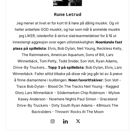
Rune Letrud
Ønsker du omtale på Dust of Daylight?
Jeg mener at livet er for kort til å høre på dårlig musikk. Og vil
heller anbefale GOD musikk, og har som mål å anmelde musikk
jeg LIKER, istedenfor å skrive slakteanmeldelser for å få ut
innestengt aggresjon over egen utilstrekkelighet.
Noenlunde fast
plass på spillelista:
Elvis, Bob Dylan, Neil Young, Reckless Kelly,
The Rainmakers, American Aquarium, Sons of Bill, Lars
Winnerbäck, Tom Petty, Todd Snider, Son Volt, Ryan Adams,
Drive-By Truckers...
Topp 3 på spillelista:
Bob Dylan, Elvis, Lars
Winnerbäck. Faller alltid tilbake på disse når jeg går lei av å prøve
å finne diamantene i kullbingen.
Noen favorittskiver:
Son Volt -
Les bloggen.
Passer din musikk inn blant platene vi skriver
Trace Bob Dylan - Blood On The Tracks Neil Young - Ragged
om? Dust of Daylight er på mange måter en nisjeblogg, så
Glory Lars Winnerbäck - Södermarken Chip Robinson - Mylow
sjekk om din musikk ligger i noen av kategoriene vi fokuserer
Kasey Anderson - Nowhere Nights Paul Simon - Graceland
på. På den måten slipper både du og vi å kaste bort tid.
Drive-By Truckers - Dirty South Ryan Adams - 48Hours The
Musikken din passer inn. Kult! Send oss en epost på
Backsliders - Throwin' Rocks At The Moon
review@musikkbloggen.no
.
Den bør som MINIMUM inneholde følgende: