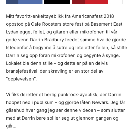
Mitt favoritt-enkeltøyeblikk fra Americanafest 2018
oppstod på Cafe Roosters store fest på Basement East.
Lydanlegget feilet, og gitaren eller mikrofonen til vår
gode venn Darrin Bradbury feedet samme hva de gjorde.
Istedenfor å begynne å sutre og lete etter feilen, så stilte
Darrin seg opp foran mikrofonen og begynte å synge.
Lokalet ble dønn stille – og dette er på en delvis
bransjefestival, der skravling er en stor del av
“opplevelsen”.
Vi fikk deretter et herlig punkrock-øyeblikk, der Darrin
hoppet ned i publikum – og gjorde låten Newark. Jeg får
gåsehud hver gang jeg ser denne videoen – som slutter
med at Darrin bare spiller seg ut gjennom gangen og
går…