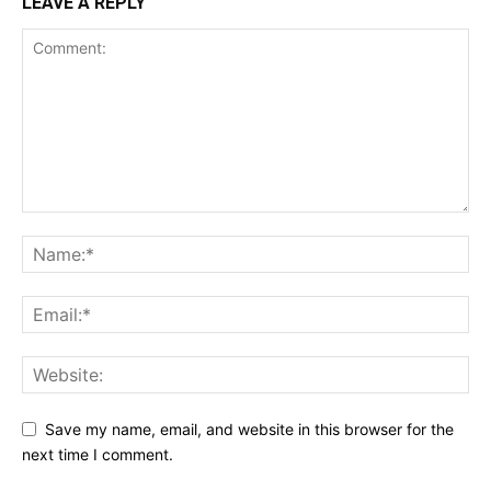
LEAVE A REPLY
Det er lov å purre oss opp etter en liten stund.
Erfaringsmessig så er det uhyre vanskelig å få hørt og sjekket
alt, så en høflig påminnelse om at du har sendt oss musikken
din er godt innafor.
Og vi er hverken så strenge eller skumle som disse punktene
skulle tilsi
Save my name, email, and website in this browser for the
next time I comment.