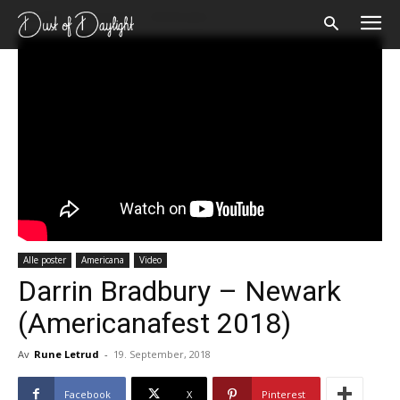
Forsiden
Alle poster
Americana
Alle poster
Americana
Video
Darrin Bradbury – Newark
(Americanafest 2018)
Av
Rune Letrud
-
19. September, 2018
Facebook
X
Pinterest