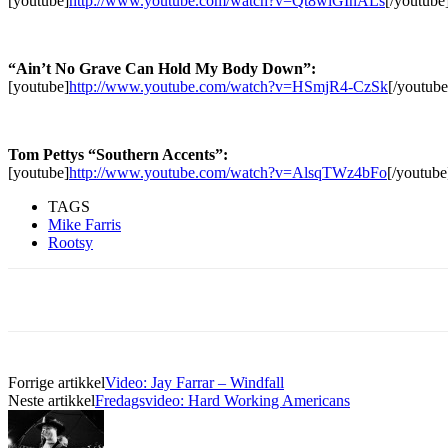
[youtube]
http://www.youtube.com/watch?v=Qt8wiGInALs
[/youtube
“Ain’t No Grave Can Hold My Body Down”:
[youtube]
http://www.youtube.com/watch?v=HSmjR4-CzSk
[/youtube
Tom Pettys “Southern Accents”:
[youtube]
http://www.youtube.com/watch?v=AlsqTWz4bFo
[/youtube
TAGS
Mike Farris
Rootsy
Forrige artikkel
Video: Jay Farrar – Windfall
Neste artikkel
Fredagsvideo: Hard Working Americans