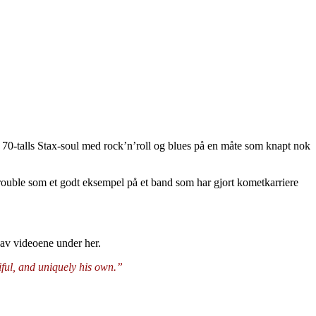
 70-talls Stax-soul med rock’n’roll og blues på en måte som knapt nok
Trouble som et godt eksempel på et band som har gjort kometkarriere
ar av videoene under her.
iful, and uniquely his own.”