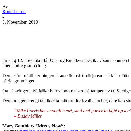
Av
Rune Letrud
-
8. November, 2013
Facebook
X
Pinterest
WhatsApp
Tirsdag 12. november får Oslo og Buckley’s besøk av soulstemmen til 
noen andre gjør nå idag.
Denne “retro”-tilnærmingen til amerikansk tradisjonsmusikk har fått 
på det grunnlaget.
Og nå svinger altså Mike Farris innom Oslo, på tampen av en Sverige
Dere trenger strengt tatt ikke ta mitt ord for kvaliteten her, dere kan st
“Mike Farris has enough heart, soul and power to light up a ci
– Buddy Miller
Mary Gauthiers “Mercy Now”: