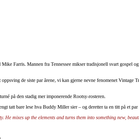
Mike Farris. Mannen fra Tennessee mikser tradisjonell svart gospel og
et oppsving de siste par årene, vi kan gjerne nevne fenomenet Vintage 
turné på den stadig mer imponerende Rootsy-rosteren.
rengt tatt bare lese hva Buddy Miller sier – og deretter ta en titt på et p
ty. He mixes up the elements and turns them into something new, beaut