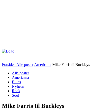
Forsiden
Alle poster
Americana
Mike Farris til Buckleys
Alle poster
Americana
Blues
Nyheter
Rock
Soul
Mike Farris til Buckleys