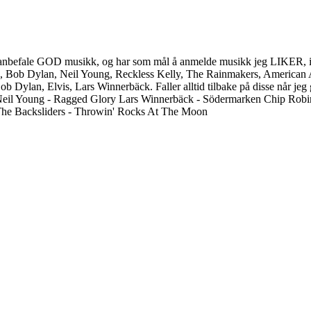
ller anbefale GOD musikk, og har som mål å anmelde musikk jeg LIKER, is
, Bob Dylan, Neil Young, Reckless Kelly, The Rainmakers, American A
b Dylan, Elvis, Lars Winnerbäck. Faller alltid tilbake på disse når jeg 
Neil Young - Ragged Glory Lars Winnerbäck - Södermarken Chip Rob
The Backsliders - Throwin' Rocks At The Moon