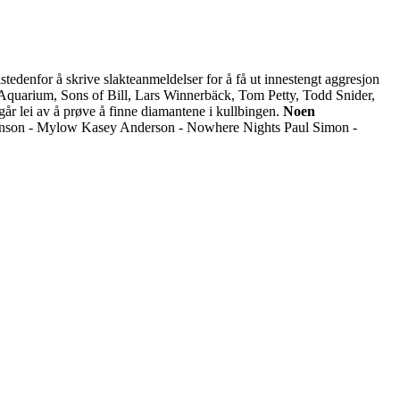
tedenfor å skrive slakteanmeldelser for å få ut innestengt aggresjon
quarium, Sons of Bill, Lars Winnerbäck, Tom Petty, Todd Snider,
går lei av å prøve å finne diamantene i kullbingen.
Noen
inson - Mylow Kasey Anderson - Nowhere Nights Paul Simon -