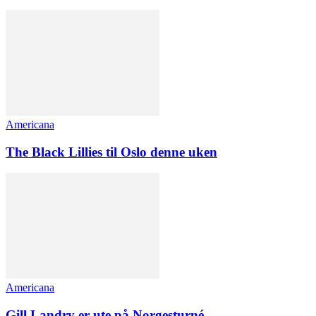
Americana
The Black Lillies til Oslo denne uken
Americana
Gill Landry er ute på Norgesturné