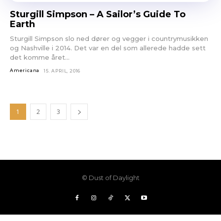
Sturgill Simpson – A Sailor’s Guide To
Earth
Sturgill Simpson slo ned dører og vegger i countrymusikken
og Nashville i 2014. Det var en del som allerede hadde sett
det komme året...
Americana
15. APRIL, 2016
1
2
3
© Dust of Daylight