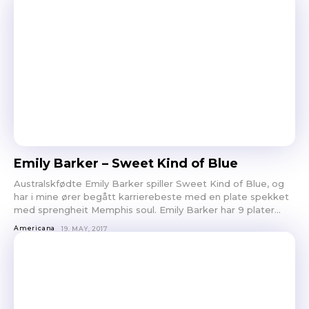
Les bloggen.
Passer din musikk inn blant platene vi skriver
om? Dust of Daylight er på mange måter en nisjeblogg, så
sjekk om din musikk ligger i noen av kategoriene vi fokuserer
Emily Barker – Sweet Kind of Blue
på. På den måten slipper både du og vi å kaste bort tid.
Australskfødte Emily Barker spiller Sweet Kind of Blue, og
Musikken din passer inn. Kult! Send oss en epost på
har i mine ører begått karrierebeste med en plate spekket
review@musikkbloggen.no
.
med sprengheit Memphis soul. Emily Barker har 9 plater...
Den bør som MINIMUM inneholde følgende:
Americana
19. MAY, 2017
Litt om deg. Om prosjektet ditt, og når det er release osv.
Link til et sted der vi kan høre et eksempel uten å
måtte
lete
etter musikken din. Og uten å måtte logge
inn…