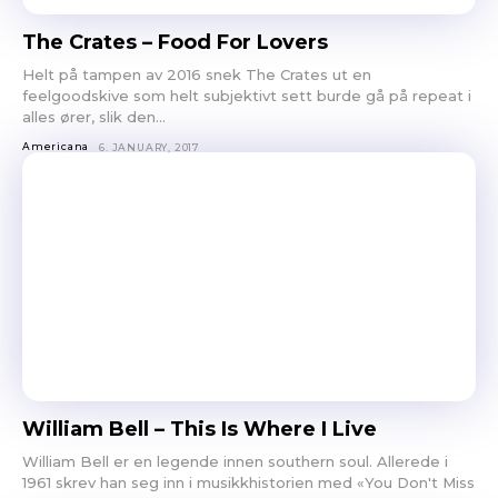
Og vi er hverken så strenge eller skumle som disse punktene
The Crates – Food For Lovers
skulle tilsi
Helt på tampen av 2016 snek The Crates ut en
feelgoodskive som helt subjektivt sett burde gå på repeat i
alles ører, slik den...
Americana
6. JANUARY, 2017
William Bell – This Is Where I Live
William Bell er en legende innen southern soul. Allerede i
1961 skrev han seg inn i musikkhistorien med «You Don't Miss