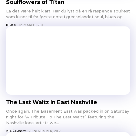
Soulflowers of Titan
La det være helt klart. Har du lyst på en rå raspende soulrøst
som kliner til fra første note i grenselandet soul, blues og...
Blues
12. MARCH, 2018
The Last Waltz In East Nashville
Once again, The Basement East was packed in on Saturday
night for “A Tribute To The Last Waltz” featuring the
Nashville local artists we...
Ønsker du omtale på Dust of Daylight?
Alt. Country
21. NOVEMBER, 2017