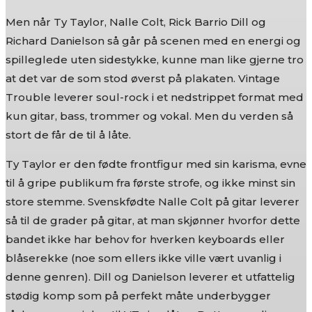
Men når Ty Taylor, Nalle Colt, Rick Barrio Dill og
Richard Danielson så går på scenen med en energi og
spilleglede uten sidestykke, kunne man like gjerne tro
at det var de som stod øverst på plakaten. Vintage
Trouble leverer soul-rock i et nedstrippet format med
kun gitar, bass, trommer og vokal. Men du verden så
stort de får de til å låte.
Ty Taylor er den fødte frontfigur med sin karisma, evne
til å gripe publikum fra første strofe, og ikke minst sin
store stemme. Svenskfødte Nalle Colt på gitar leverer
så til de grader på gitar, at man skjønner hvorfor dette
bandet ikke har behov for hverken keyboards eller
blåserekke (noe som ellers ikke ville vært uvanlig i
denne genren). Dill og Danielson leverer et utfattelig
stødig komp som på perfekt måte underbygger