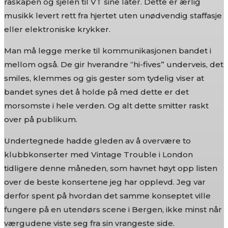
råskapen og sjelen til VT sine låter. Dette er ærlig
musikk levert rett fra hjertet uten unødvendig staffasje
eller elektroniske krykker.
Man må legge merke til kommunikasjonen bandet i
mellom også. De gir hverandre “hi-fives” underveis, det
smiles, klemmes og gis gester som tydelig viser at
bandet synes det å holde på med dette er det
morsomste i hele verden. Og alt dette smitter raskt
over på publikum.
Undertegnede hadde gleden av å overvære to
klubbkonserter med Vintage Trouble i London
tidligere denne måneden, som havnet høyt opp listen
over de beste konsertene jeg har opplevd. Jeg var
derfor spent på hvordan det samme konseptet ville
fungere på en utendørs scene i Bergen, ikke minst når
værgudene viste seg fra sin vrangeste side.