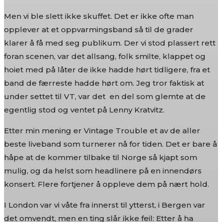
Men vi ble slett ikke skuffet. Det er ikke ofte man
opplever at et oppvarmingsband så til de grader
klarer å få med seg publikum. Der vi stod plassert rett
foran scenen, var det allsang, folk smilte, klappet og
hoiet med på låter de ikke hadde hørt tidligere, fra et
band de færreste hadde hørt om. Jeg tror faktisk at
under settet til VT, var det en del som glemte at de
egentlig stod og ventet på Lenny Kratvitz.
Etter min mening er Vintage Trouble et av de aller
beste liveband som turnerer nå for tiden. Det er bare å
håpe at de kommer tilbake til Norge så kjapt som
mulig, og da helst som headlinere på en innendørs
konsert. Flere fortjener å oppleve dem på nært hold.
I London var vi våte fra innerst til ytterst, i Bergen var
det omvendt, men en ting slår ikke feil: Etter å ha