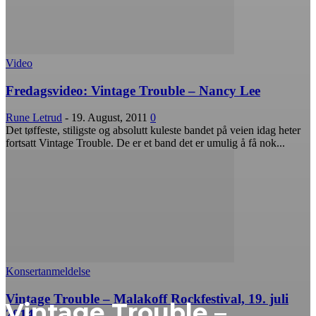
Video
Fredagsvideo: Vintage Trouble – Nancy Lee
Rune Letrud
-
19. August, 2011
0
Det tøffeste, stiligste og absolutt kuleste bandet på veien idag heter
fortsatt Vintage Trouble. De er et band det er umulig å få nok...
Konsertanmeldelse
Vintage Trouble – Malakoff Rockfestival, 19. juli
Vintage Trouble –
2014