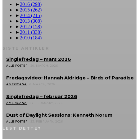
►
2016
(298)
►
2015
(262)
►
2014
(215)
►
2013
(308)
►
2012
(158)
►
2011
(338)
►
2010
(184)
SISTE ARTIKLER
Singlefredag – mars 2026
ALLE POSTER
20. MARCH, 2026
Fredagsvideo: Hannah Aldridge – Birds of Paradise
AMERICANA
6. MARCH, 2026
Singlefredag – februar 2026
AMERICANA
27. FEBRUARY, 2026
Dust of Daylight Sessions: Kenneth Norum
ALLE POSTER
23. FEBRUARY, 2026
LEST DETTE?