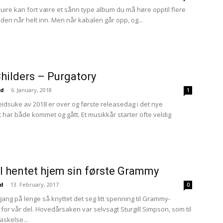
uire kan fort være et sånn type album du må høre opptil flere
den når helt inn. Men når kabalen går opp, og...
Childers – Purgatory
nd
-
6. January, 2018
1
eidsuke av 2018 er over og første releasedag i det nye
 har både kommet og gått. Et musikkår starter ofte veldig
ll hentet hjem sin første Grammy
ud
-
13. February, 2017
0
gang på lenge så knyttet det seg litt spenning til Grammy-
for vår del. Hovedårsaken var selvsagt Sturgill Simpson, som til
askelse...