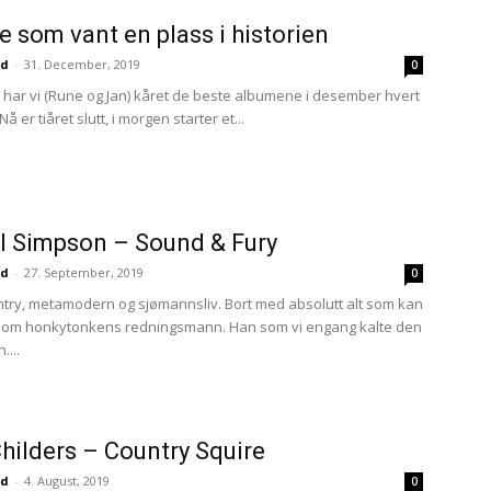
e som vant en plass i historien
nd
-
31. December, 2019
0
 har vi (Rune og Jan) kåret de beste albumene i desember hvert
å er tiåret slutt, i morgen starter et...
ll Simpson – Sound & Fury
nd
-
27. September, 2019
0
ntry, metamodern og sjømannsliv. Bort med absolutt alt som kan
k om honkytonkens redningsmann. Han som vi engang kalte den
...
Childers – Country Squire
nd
-
4. August, 2019
0