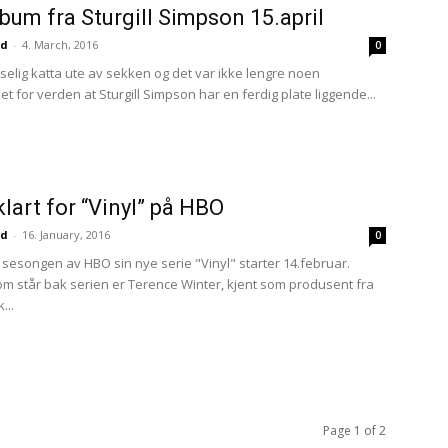
lbum fra Sturgill Simpson 15.april
nd
-
4. March, 2016
0
tselig katta ute av sekken og det var ikke lengre noen
 for verden at Sturgill Simpson har en ferdig plate liggende...
klart for “Vinyl” på HBO
nd
-
16. January, 2016
0
 sesongen av HBO sin nye serie "Vinyl" starter 14.februar.
 står bak serien er Terence Winter, kjent som produsent fra
...
Page 1 of 2