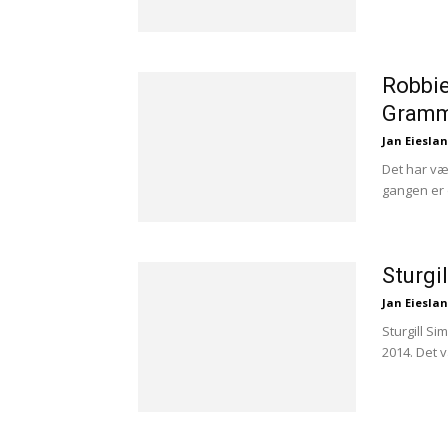
Robbie
Gram
Jan Eiesla
Det har væ
gangen er d
Sturgi
Jan Eiesla
Sturgill S
2014. Det 