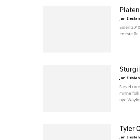
Platen
Jan Eiesla
Siden 2010
eneste år. N
Sturgi
Jan Eiesla
Farvel cou
minne fol
nye Waylon.
Tyler 
Jan Eiesla