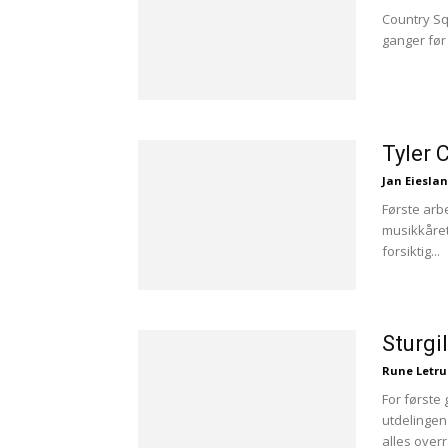
Country Sq
ganger før 
Tyler 
Jan Eiesla
Første arb
musikkåret
forsiktig...
Sturgi
Rune Letr
For første 
utdelingen 
alles overr