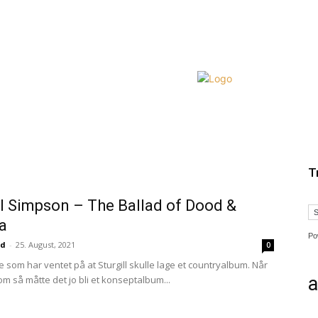
T
ll Simpson – The Ballad of Dood &
a
Po
nd
-
25. August, 2021
0
 som har ventet på at Sturgill skulle lage et countryalbum. Når
a
om så måtte det jo bli et konseptalbum...