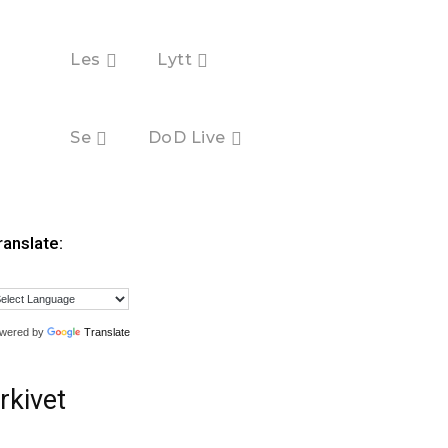
Les
Lytt
Se
DoD Live
ranslate:
wered by
Translate
rkivet