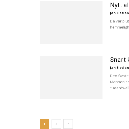
Nytt a
Jan Eiesla
Da var plu
hemmelighet
Snart 
Jan Eiesla
Den første
Mannen som
"Boardwalk
1
2