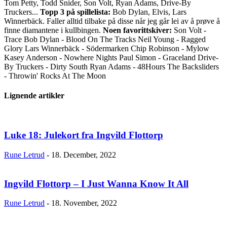
Tom Petty, Todd Snider, Son Volt, Ryan Adams, Drive-By
Truckers...
Topp 3 på spillelista:
Bob Dylan, Elvis, Lars
Winnerbäck. Faller alltid tilbake på disse når jeg går lei av å prøve å
finne diamantene i kullbingen.
Noen favorittskiver:
Son Volt -
Trace Bob Dylan - Blood On The Tracks Neil Young - Ragged
Glory Lars Winnerbäck - Södermarken Chip Robinson - Mylow
Kasey Anderson - Nowhere Nights Paul Simon - Graceland Drive-
By Truckers - Dirty South Ryan Adams - 48Hours The Backsliders
- Throwin' Rocks At The Moon
Lignende artikler
Luke 18: Julekort fra Ingvild Flottorp
Rune Letrud
-
18. December, 2022
Ingvild Flottorp – I Just Wanna Know It All
Rune Letrud
-
18. November, 2022