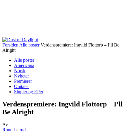
Forsiden
Alle poster
Verdenspremiere: Ingvild Flottorp – I’ll Be
Alright
Alle poster
Americana
Norsk
Nyheter
Premierer
Omtaler
Singler og EPer
Verdenspremiere: Ingvild Flottorp – I’ll
Be Alright
Av
Rune Letrud