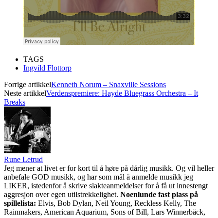
TAGS
Ingvild Flottorp
Forrige artikkel
Kenneth Norum – Snaxville Sessions
Neste artikkel
Verdenspremiere: Hayde Bluegrass Orchestra – It
Breaks
Rune Letrud
Jeg mener at livet er for kort til å høre på dårlig musikk. Og vil heller
anbefale GOD musikk, og har som mål å anmelde musikk jeg
LIKER, istedenfor å skrive slakteanmeldelser for å få ut innestengt
aggresjon over egen utilstrekkelighet.
Noenlunde fast plass på
spillelista:
Elvis, Bob Dylan, Neil Young, Reckless Kelly, The
Rainmakers, American Aquarium, Sons of Bill, Lars Winnerbäck,