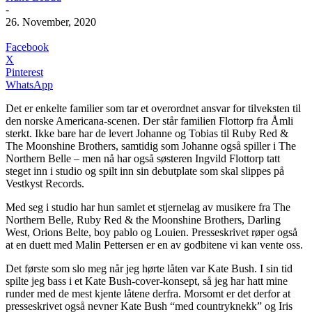
-
26. November, 2020
Facebook
X
Pinterest
WhatsApp
Det er enkelte familier som tar et overordnet ansvar for tilveksten til
den norske Americana-scenen. Der står familien Flottorp fra Åmli
sterkt. Ikke bare har de levert Johanne og Tobias til Ruby Red &
The Moonshine Brothers, samtidig som Johanne også spiller i The
Northern Belle – men nå har også søsteren Ingvild Flottorp tatt
steget inn i studio og spilt inn sin debutplate som skal slippes på
Vestkyst Records.
Med seg i studio har hun samlet et stjernelag av musikere fra The
Northern Belle, Ruby Red & the Moonshine Brothers, Darling
West, Orions Belte, boy pablo og Louien. Presseskrivet røper også
at en duett med Malin Pettersen er en av godbitene vi kan vente oss.
Det første som slo meg når jeg hørte låten var Kate Bush. I sin tid
spilte jeg bass i et Kate Bush-cover-konsept, så jeg har hatt mine
runder med de mest kjente låtene derfra. Morsomt er det derfor at
presseskrivet også nevner Kate Bush “med countryknekk” og Iris