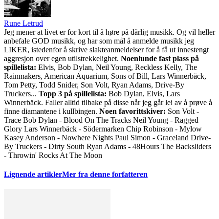
Rune Letrud
Jeg mener at livet er for kort til å høre på dårlig musikk. Og vil heller
anbefale GOD musikk, og har som mål å anmelde musikk jeg
LIKER, istedenfor å skrive slakteanmeldelser for å få ut innestengt
aggresjon over egen utilstrekkelighet.
Noenlunde fast plass på
spillelista:
Elvis, Bob Dylan, Neil Young, Reckless Kelly, The
Rainmakers, American Aquarium, Sons of Bill, Lars Winnerbäck,
Tom Petty, Todd Snider, Son Volt, Ryan Adams, Drive-By
Truckers...
Topp 3 på spillelista:
Bob Dylan, Elvis, Lars
Winnerbäck. Faller alltid tilbake på disse når jeg går lei av å prøve å
finne diamantene i kullbingen.
Noen favorittskiver:
Son Volt -
Trace Bob Dylan - Blood On The Tracks Neil Young - Ragged
Glory Lars Winnerbäck - Södermarken Chip Robinson - Mylow
Kasey Anderson - Nowhere Nights Paul Simon - Graceland Drive-
By Truckers - Dirty South Ryan Adams - 48Hours The Backsliders
- Throwin' Rocks At The Moon
Lignende artikler
Mer fra denne forfatteren