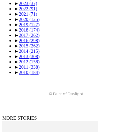
►
2023
(37)
►
2022
(91)
►
2021
(71)
►
2020
(125)
►
2019
(127)
►
2018
(174)
►
2017
(262)
►
2016
(298)
►
2015
(262)
►
2014
(215)
►
2013
(308)
►
2012
(158)
►
2011
(338)
►
2010
(184)
© Dust of Daylight
MORE STORIES