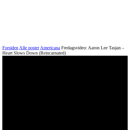
Forsiden
Alle poster
Americana
Fredagsvideo: Aaron Lee Tasjan –
Heart Slows Down (Reincarnated)