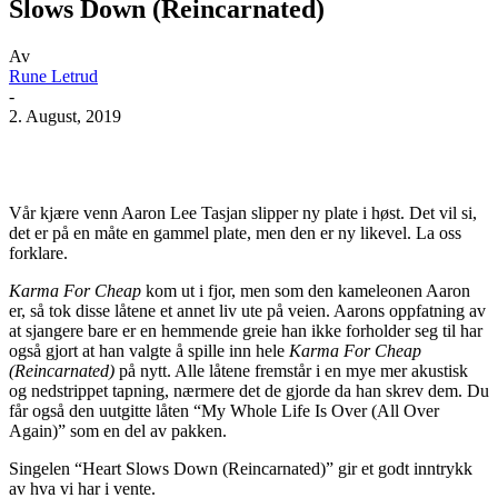
Slows Down (Reincarnated)
Av
Rune Letrud
-
2. August, 2019
Facebook
X
Pinterest
WhatsApp
Vår kjære venn Aaron Lee Tasjan slipper ny plate i høst. Det vil si,
det er på en måte en gammel plate, men den er ny likevel. La oss
forklare.
Karma For Cheap
kom ut i fjor, men som den kameleonen Aaron
er, så tok disse låtene et annet liv ute på veien. Aarons oppfatning av
at sjangere bare er en hemmende greie han ikke forholder seg til har
også gjort at han valgte å spille inn hele
Karma For Cheap
(Reincarnated)
på nytt. Alle låtene fremstår i en mye mer akustisk
og nedstrippet tapning, nærmere det de gjorde da han skrev dem. Du
får også den uutgitte låten “My Whole Life Is Over (All Over
Again)” som en del av pakken.
Singelen “Heart Slows Down (Reincarnated)” gir et godt inntrykk
av hva vi har i vente.