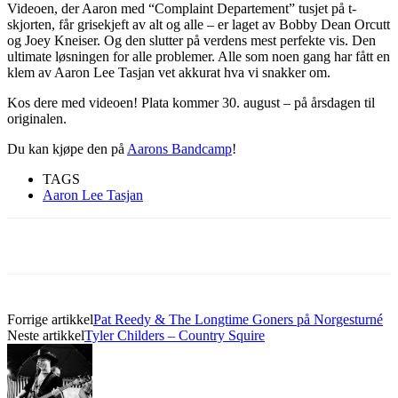
Videoen, der Aaron med “Complaint Departement” tusjet på t-
skjorten, får grisekjeft av alt og alle – er laget av Bobby Dean Orcutt
og Joey Kneiser. Og den slutter på verdens mest perfekte vis. Den
ultimate løsningen for alle problemer. Alle som noen gang har fått en
klem av Aaron Lee Tasjan vet akkurat hva vi snakker om.
Kos dere med videoen! Plata kommer 30. august – på årsdagen til
originalen.
Du kan kjøpe den på
Aarons Bandcamp
!
TAGS
Aaron Lee Tasjan
Forrige artikkel
Pat Reedy & The Longtime Goners på Norgesturné
Neste artikkel
Tyler Childers – Country Squire