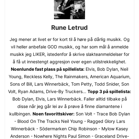
Rune Letrud
Jeg mener at livet er for kort til å høre på dårlig musikk. Og
vil heller anbefale GOD musikk, og har som mål å anmelde
musikk jeg LIKER, istedenfor å skrive slakteanmeldelser for
å få ut innestengt aggresjon over egen utilstrekkelighet.
Noenlunde fast plass på spillelista:
Elvis, Bob Dylan, Neil
Young, Reckless Kelly, The Rainmakers, American Aquarium,
Sons of Bill, Lars Winnerbäck, Tom Petty, Todd Snider, Son
Volt, Ryan Adams, Drive-By Truckers...
Topp 3 på spillelista:
Bob Dylan, Elvis, Lars Winnerbäck. Faller alltid tilbake på
disse når jeg går lei av å prøve å finne diamantene i
kullbingen.
Noen favorittskiver:
Son Volt - Trace Bob Dylan
- Blood On The Tracks Neil Young - Ragged Glory Lars
Winnerbäck - Södermarken Chip Robinson - Mylow Kasey
Anderson - Nowhere Nights Paul Simon - Graceland Drive-