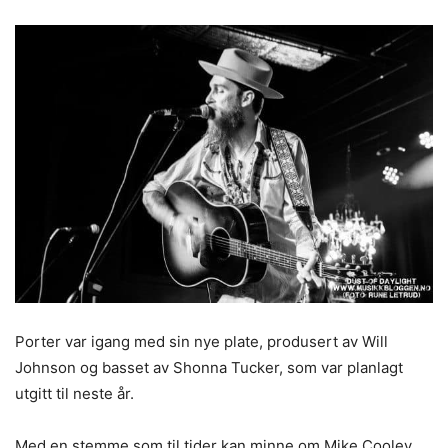
Porter var igang med sin nye plate, produsert av Will
Johnson og basset av Shonna Tucker, som var planlagt
utgitt til neste år.
Med en stemme som til tider kan minne om Mike Cooley