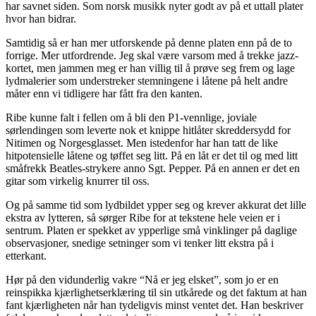
har savnet siden. Som norsk musikk nyter godt av på et uttall plater
hvor han bidrar.
Samtidig så er han mer utforskende på denne platen enn på de to
forrige. Mer utfordrende. Jeg skal være varsom med å trekke jazz-
kortet, men jammen meg er han villig til å prøve seg frem og lage
lydmalerier som understreker stemningene i låtene på helt andre
måter enn vi tidligere har fått fra den kanten.
Ribe kunne falt i fellen om å bli den P1-vennlige, joviale
sørlendingen som leverte nok et knippe hitlåter skreddersydd for
Nitimen og Norgesglasset. Men istedenfor har han tatt de like
hitpotensielle låtene og tøffet seg litt. På en låt er det til og med litt
småfrekk Beatles-strykere anno Sgt. Pepper. På en annen er det en
gitar som virkelig knurrer til oss.
Og på samme tid som lydbildet ypper seg og krever akkurat det lille
ekstra av lytteren, så sørger Ribe for at tekstene hele veien er i
sentrum. Platen er spekket av ypperlige små vinklinger på daglige
observasjoner, snedige setninger som vi tenker litt ekstra på i
etterkant.
Hør på den vidunderlig vakre “Nå er jeg elsket”, som jo er en
reinspikka kjærlighetserklæring til sin utkårede og det faktum at han
fant kjærligheten når han tydeligvis minst ventet det. Han beskriver