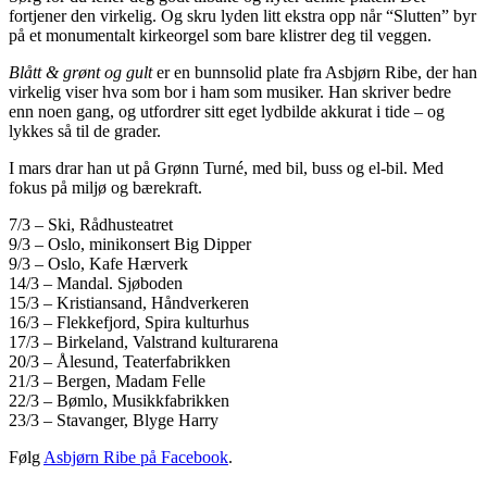
fortjener den virkelig. Og skru lyden litt ekstra opp når “Slutten” byr
på et monumentalt kirkeorgel som bare klistrer deg til veggen.
Blått & grønt og gult
er en bunnsolid plate fra Asbjørn Ribe, der han
virkelig viser hva som bor i ham som musiker. Han skriver bedre
enn noen gang, og utfordrer sitt eget lydbilde akkurat i tide – og
lykkes så til de grader.
I mars drar han ut på Grønn Turné, med bil, buss og el-bil. Med
fokus på miljø og bærekraft.
7/3 – Ski, Rådhusteatret
9/3 – Oslo, minikonsert Big Dipper
9/3 – Oslo, Kafe Hærverk
14/3 – Mandal. Sjøboden
15/3 – Kristiansand, Håndverkeren
16/3 – Flekkefjord, Spira kulturhus
17/3 – Birkeland, Valstrand kulturarena
20/3 – Ålesund, Teaterfabrikken
21/3 – Bergen, Madam Felle
22/3 – Bømlo, Musikkfabrikken
23/3 – Stavanger, Blyge Harry
Følg
Asbjørn Ribe på Facebook
.