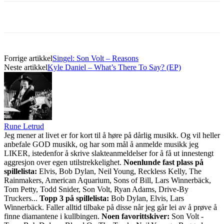
Forrige artikkel
Singel: Son Volt – Reasons
Neste artikkel
Kyle Daniel – What’s There To Say? (EP)
Rune Letrud
Jeg mener at livet er for kort til å høre på dårlig musikk. Og vil heller
anbefale GOD musikk, og har som mål å anmelde musikk jeg
LIKER, istedenfor å skrive slakteanmeldelser for å få ut innestengt
aggresjon over egen utilstrekkelighet.
Noenlunde fast plass på
spillelista:
Elvis, Bob Dylan, Neil Young, Reckless Kelly, The
Rainmakers, American Aquarium, Sons of Bill, Lars Winnerbäck,
Tom Petty, Todd Snider, Son Volt, Ryan Adams, Drive-By
Truckers...
Topp 3 på spillelista:
Bob Dylan, Elvis, Lars
Winnerbäck. Faller alltid tilbake på disse når jeg går lei av å prøve å
finne diamantene i kullbingen.
Noen favorittskiver:
Son Volt -