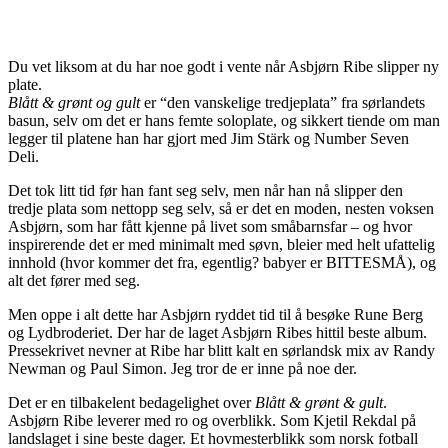
Facebook
X
Pinterest
WhatsApp
Du vet liksom at du har noe godt i vente når Asbjørn Ribe slipper ny
plate.
Blått & grønt og gult
er “den vanskelige tredjeplata” fra sørlandets
basun, selv om det er hans femte soloplate, og sikkert tiende om man
legger til platene han har gjort med Jim Stärk og Number Seven
Deli.
Det tok litt tid før han fant seg selv, men når han nå slipper den
tredje plata som nettopp seg selv, så er det en moden, nesten voksen
Asbjørn, som har fått kjenne på livet som småbarnsfar – og hvor
inspirerende det er med minimalt med søvn, bleier med helt ufattelig
innhold (hvor kommer det fra, egentlig? babyer er BITTESMÅ), og
alt det fører med seg.
Men oppe i alt dette har Asbjørn ryddet tid til å besøke Rune Berg
og Lydbroderiet. Der har de laget Asbjørn Ribes hittil beste album.
Pressekrivet nevner at Ribe har blitt kalt en sørlandsk mix av Randy
Newman og Paul Simon. Jeg tror de er inne på noe der.
Det er en tilbakelent bedagelighet over
Blått & grønt & gult
.
Asbjørn Ribe leverer med ro og overblikk. Som Kjetil Rekdal på
landslaget i sine beste dager. Et hovmesterblikk som norsk fotball