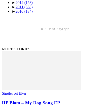
►
2012
(158)
►
2011
(338)
►
2010
(184)
© Dust of Daylight
MORE STORIES
Singler og EPer
HP Blom – My Dog Song EP