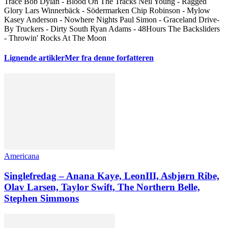
Trace Bob Dylan - Blood On The Tracks Neil Young - Ragged
Glory Lars Winnerbäck - Södermarken Chip Robinson - Mylow
Kasey Anderson - Nowhere Nights Paul Simon - Graceland Drive-
By Truckers - Dirty South Ryan Adams - 48Hours The Backsliders
- Throwin' Rocks At The Moon
Lignende artikler
Mer fra denne forfatteren
Americana
Singlefredag – Anana Kaye, LeonIII, Asbjørn Ribe,
Olav Larsen, Taylor Swift, The Northern Belle,
Stephen Simmons