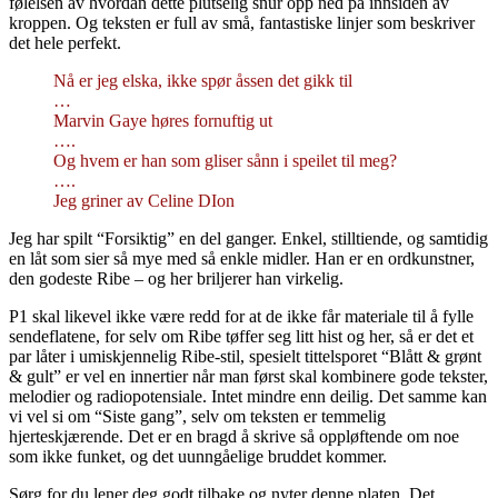
følelsen av hvordan dette plutselig snur opp ned på innsiden av
kroppen. Og teksten er full av små, fantastiske linjer som beskriver
det hele perfekt.
Nå er jeg elska, ikke spør åssen det gikk til
…
Marvin Gaye høres fornuftig ut
….
Og hvem er han som gliser sånn i speilet til meg?
….
Jeg griner av Celine DIon
Jeg har spilt “Forsiktig” en del ganger. Enkel, stilltiende, og samtidig
en låt som sier så mye med så enkle midler. Han er en ordkunstner,
den godeste Ribe – og her briljerer han virkelig.
P1 skal likevel ikke være redd for at de ikke får materiale til å fylle
sendeflatene, for selv om Ribe tøffer seg litt hist og her, så er det et
par låter i umiskjennelig Ribe-stil, spesielt tittelsporet “Blått & grønt
& gult” er vel en innertier når man først skal kombinere gode tekster,
melodier og radiopotensiale. Intet mindre enn deilig. Det samme kan
vi vel si om “Siste gang”, selv om teksten er temmelig
hjerteskjærende. Det er en bragd å skrive så oppløftende om noe
som ikke funket, og det uunngåelige bruddet kommer.
Sørg for du lener deg godt tilbake og nyter denne platen. Det