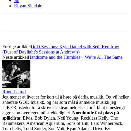
Jul
Rhyan Sinclair
Forrige artikkel
DoD Sessions: Kyle Daniel with Seth Rentfrow
(Dust of Daylight’s Sessions at Andrew’s)
Neste artikkel
Handsome and the Humbles – We’re All The Same
Rune Letrud
Jeg mener at livet er for kort til å høre på dårlig musikk. Og vil heller
anbefale GOD musikk, og har som mål å anmelde musikk jeg
LIKER, istedenfor å skrive slakteanmeldelser for å få ut innestengt
aggresjon over egen utilstrekkelighet.
Noenlunde fast plass på
spillelista:
Elvis, Bob Dylan, Neil Young, Reckless Kelly, The
Rainmakers, American Aquarium, Sons of Bill, Lars Winnerbäck,
Tom Petty, Todd Snider, Son Volt, Ryan Adams, Drive-By