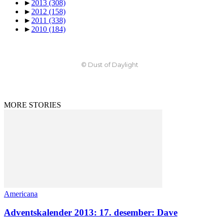
►
2013
(308)
►
2012
(158)
►
2011
(338)
►
2010
(184)
© Dust of Daylight
MORE STORIES
Americana
Adventskalender 2013: 17. desember: Dave