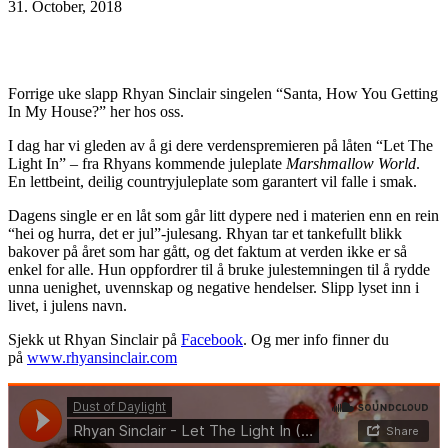
31. October, 2018
Facebook
X
Pinterest
WhatsApp
Forrige uke slapp Rhyan Sinclair singelen “Santa, How You Getting
In My House?” her hos oss.
I dag har vi gleden av å gi dere verdenspremieren på låten “Let The
Light In” – fra Rhyans kommende juleplate
Marshmallow World
.
En lettbeint, deilig countryjuleplate som garantert vil falle i smak.
Dagens single er en låt som går litt dypere ned i materien enn en rein
“hei og hurra, det er jul”-julesang. Rhyan tar et tankefullt blikk
bakover på året som har gått, og det faktum at verden ikke er så
enkel for alle. Hun oppfordrer til å bruke julestemningen til å rydde
unna uenighet, uvennskap og negative hendelser. Slipp lyset inn i
livet, i julens navn.
Sjekk ut Rhyan Sinclair på
Facebook
. Og mer info finner du
på
www.rhyansinclair.com