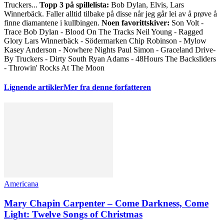
Truckers...
Topp 3 på spillelista:
Bob Dylan, Elvis, Lars
Winnerbäck. Faller alltid tilbake på disse når jeg går lei av å prøve å
finne diamantene i kullbingen.
Noen favorittskiver:
Son Volt -
Trace Bob Dylan - Blood On The Tracks Neil Young - Ragged
Glory Lars Winnerbäck - Södermarken Chip Robinson - Mylow
Kasey Anderson - Nowhere Nights Paul Simon - Graceland Drive-
By Truckers - Dirty South Ryan Adams - 48Hours The Backsliders
- Throwin' Rocks At The Moon
Lignende artikler
Mer fra denne forfatteren
Americana
Mary Chapin Carpenter – Come Darkness, Come
Light: Twelve Songs of Christmas