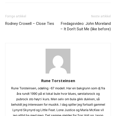
Forrige artikkel
Neste artikkel
Rodney Crowell – Close Ties
Fredagsvideo: John Moreland
– It Don’t Suit Me (like before)
Rune Torsteinsen
Rune Torsteinsen, odøling -67 modell. Har en bakgrunn som dj fra
åra rundt 1990 på ei lokal bule hvor blues, sørstatsrock og
pubrock sto høyt i kurs. Men selv om bula gikk dukken, så
beholdt jeg interessen for musikk. I dag spiller jeg fortsatt gammel
Lynyrd Skynyrd og Little Feat. Lone Justice og Maria McKee vil
jeg alltid ha med meg. Det samme gjelder for Son Volt og Jason