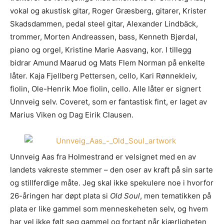
vokal og akustisk gitar, Roger Græsberg, gitarer, Krister
Skadsdammen, pedal steel gitar, Alexander Lindbäck,
trommer, Morten Andreassen, bass, Kenneth Bjørdal,
piano og orgel, Kristine Marie Aasvang, kor. I tillegg
bidrar Amund Maarud og Mats Flem Norman på enkelte
låter. Kaja Fjellberg Pettersen, cello, Kari Rønnekleiv,
fiolin, Ole-Henrik Moe fiolin, cello. Alle låter er signert
Unnveig selv. Coveret, som er fantastisk fint, er laget av
Marius Viken og Dag Eirik Clausen.
Unnveig Aas fra Holmestrand er velsignet med en av
landets vakreste stemmer – den oser av kraft på sin sarte
og stillferdige måte. Jeg skal ikke spekulere noe i hvorfor
26-åringen har døpt plata si
Old Soul
, men tematikken på
plata er like gammel som menneskeheten selv, og hvem
har vel ikke følt seg gammel og fortapt når kjærligheten