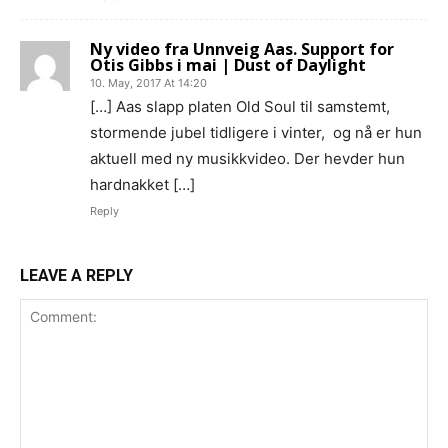
Ny video fra Unnveig Aas. Support for
Otis Gibbs i mai | Dust of Daylight
10. May, 2017 At 14:20
[…] Aas slapp platen Old Soul til samstemt,
stormende jubel tidligere i vinter, og nå er hun
aktuell med ny musikkvideo. Der hevder hun
hardnakket […]
Reply
LEAVE A REPLY