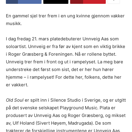
En gammel sjel trer frem i en ung kvinne gjennom vakker
musikk.
I dag fredag 21. mars platedebuterer Unnveig Aas som
soloartist. Unnveig er fra før av kjent som en viktig brikke
i Roger Græsberg & Foreningen. Nå er rollene byttet.
Unnveig trer frem i front og ut i rampelyset. La meg bare
understreke det først som sist, det er her hun hører
hjemme – i rampelyset! For dette her, folkens, dette her
er vakkert.
Old Soul
er spilt inn i Silence Studio i Sverige, og er utgitt
på det svenske selskapet Playground Music. Plata er
produsert av Unnveig Aas og Roger Græsberg, og mikset
av, Ulf Holand (Sivert Høyem, Madrugada). De som
trakterer de forskjellige instrumentene er Unnveig Aas,