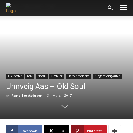
Forsiden
Alle poster
Folk
Alle poster
Folk
Norsk
Omtaler
Plateanmeldelse
Singer/Songwriter
Unnveig Aas – Old Soul
Av
Rune Torsteinsen
-
31. March, 2017
Facebook
X
Pinterest