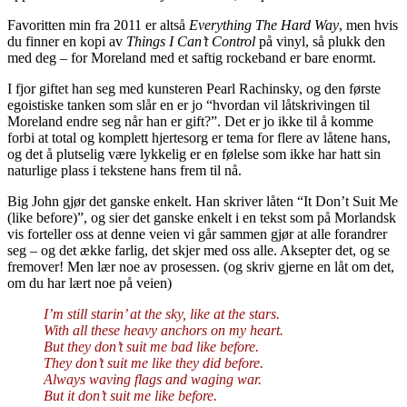
Favoritten min fra 2011 er altså
Everything The Hard Way
, men hvis
du finner en kopi av
Things I Can’t Control
på vinyl, så plukk den
med deg – for Moreland med et saftig rockeband er bare enormt.
I fjor giftet han seg med kunsteren Pearl Rachinsky, og den første
egoistiske tanken som slår en er jo “hvordan vil låtskrivingen til
Moreland endre seg når han er gift?”. Det er jo ikke til å komme
forbi at total og komplett hjertesorg er tema for flere av låtene hans,
og det å plutselig være lykkelig er en følelse som ikke har hatt sin
naturlige plass i tekstene hans frem til nå.
Big John gjør det ganske enkelt. Han skriver låten “It Don’t Suit Me
(like before)”, og sier det ganske enkelt i en tekst som på Morlandsk
vis forteller oss at denne veien vi går sammen gjør at alle forandrer
seg – og det ække farlig, det skjer med oss alle. Aksepter det, og se
fremover! Men lær noe av prosessen. (og skriv gjerne en låt om det,
om du har lært noe på veien)
I’m still starin’ at the sky, like at the stars.
With all these heavy anchors on my heart.
But they don’t suit me bad like before.
They don’t suit me like they did before.
Always waving flags and waging war.
But it don’t suit me like before.