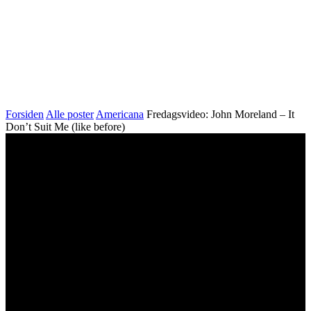
Forsiden
Alle poster
Americana
Fredagsvideo: John Moreland – It
Don’t Suit Me (like before)