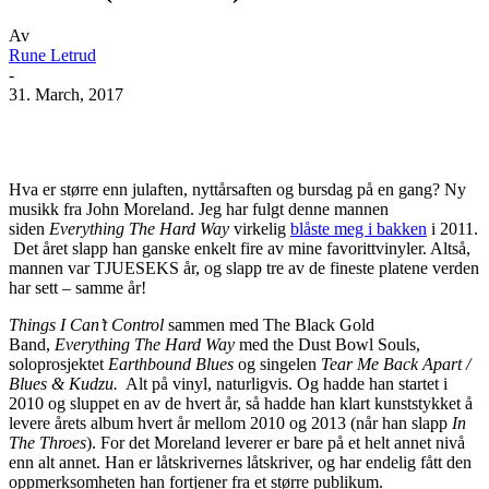
Av
Rune Letrud
-
31. March, 2017
Facebook
X
Pinterest
WhatsApp
Hva er større enn julaften, nyttårsaften og bursdag på en gang? Ny
musikk fra John Moreland. Jeg har fulgt denne mannen
siden
Everything The Hard Way
virkelig
blåste meg i bakken
i 2011.
Det året slapp han ganske enkelt fire av mine favorittvinyler. Altså,
mannen var TJUESEKS år, og slapp tre av de fineste platene verden
har sett – samme år!
Things I Can’t Control
sammen med The Black Gold
Band,
Everything The Hard Way
med the Dust Bowl Souls,
soloprosjektet
Earthbound Blues
og singelen
Tear Me Back Apart /
Blues & Kudzu.
Alt på vinyl, naturligvis. Og hadde han startet i
2010 og sluppet en av de hvert år, så hadde han klart kunststykket å
levere årets album hvert år mellom 2010 og 2013 (når han slapp
In
The Throes
). For det Moreland leverer er bare på et helt annet nivå
enn alt annet. Han er låtskrivernes låtskriver, og har endelig fått den
oppmerksomheten han fortjener fra et større publikum.