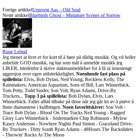
Forrige artikkel
Unnveig Aas – Old Soul
Neste artikkel
Bluebirds Ghost – Miniature Scenes of Sorrow
Rune Letrud
Jeg mener at livet er for kort til å høre på dårlig musikk. Og vil heller
anbefale GOD musikk, og har som mål å anmelde musikk jeg
LIKER, istedenfor å skrive slakteanmeldelser for å få ut innestengt
aggresjon over egen utilstrekkelighet.
Noenlunde fast plass på
spillelista:
Elvis, Bob Dylan, Neil Young, Reckless Kelly, The
Rainmakers, American Aquarium, Sons of Bill, Lars Winnerbäck,
Tom Petty, Todd Snider, Son Volt, Ryan Adams, Drive-By
Truckers...
Topp 3 på spillelista:
Bob Dylan, Elvis, Lars
Winnerbäck. Faller alltid tilbake på disse når jeg går lei av å prøve å
finne diamantene i kullbingen.
Noen favorittskiver:
Son Volt -
Trace Bob Dylan - Blood On The Tracks Neil Young - Ragged
Glory Lars Winnerbäck - Södermarken Chip Robinson - Mylow
Kasey Anderson - Nowhere Nights Paul Simon - Graceland Drive-
By Truckers - Dirty South Ryan Adams - 48Hours The Backsliders
- Throwin' Rocks At The Moon