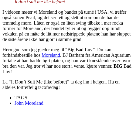
It don’t suit me like before!
I videoen møter vi Moreland og bandet på turné i USA, vi treffer
også konen Pearl, og det ser rett og slett ut som om de har det
temmelig moro. Låten er også en liten sving tilbake i mer rocka
former for Moreland, der bandet fyller ut og bygger opp rundt
vokalen på en måte de litt mer nedstrippede platene han har sluppet
de siste årene ikke har gjort i samme grad.
Herregud som jeg gleder meg til “Big Bad Luv”. Du kan
forhåndsbestille hos
Moreland
. BJ Barham fra American Aquarium
fortalte at han hadde hørt platen, og han var i knestående over hvor
bra den var. Jeg tror vi har noe stort i vente, kjære venner.
BIG
Bad
Luv!
La “It Don’t Suit Me (like before)” ta deg inn i helgen. Ha en
aldeles fortreffelig tacofredag!
TAGS
John Moreland