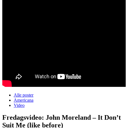
Alle poster
Americana
Video
Fredagsvideo: John Moreland – It Don’t
Suit Me (like before)