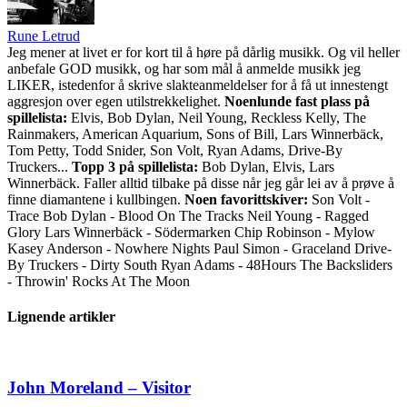
Rune Letrud
Jeg mener at livet er for kort til å høre på dårlig musikk. Og vil heller
anbefale GOD musikk, og har som mål å anmelde musikk jeg
LIKER, istedenfor å skrive slakteanmeldelser for å få ut innestengt
aggresjon over egen utilstrekkelighet.
Noenlunde fast plass på
spillelista:
Elvis, Bob Dylan, Neil Young, Reckless Kelly, The
Rainmakers, American Aquarium, Sons of Bill, Lars Winnerbäck,
Tom Petty, Todd Snider, Son Volt, Ryan Adams, Drive-By
Truckers...
Topp 3 på spillelista:
Bob Dylan, Elvis, Lars
Winnerbäck. Faller alltid tilbake på disse når jeg går lei av å prøve å
finne diamantene i kullbingen.
Noen favorittskiver:
Son Volt -
Trace Bob Dylan - Blood On The Tracks Neil Young - Ragged
Glory Lars Winnerbäck - Södermarken Chip Robinson - Mylow
Kasey Anderson - Nowhere Nights Paul Simon - Graceland Drive-
By Truckers - Dirty South Ryan Adams - 48Hours The Backsliders
- Throwin' Rocks At The Moon
Lignende artikler
John Moreland – Visitor