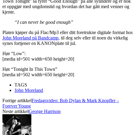
Town Tonight” så fyrer “Good Enough” på alle sylindere og er nok
et oppgjør med ungdomstid og hvordan det har gått med venner og
kjente.
“I can never be good enough”
Platen kjøper du på Flac/Mp3 eller ditt foretrukne digitale format hos
John Moreland på Bandcamp
, til deg selv eller til noen du virkelig
synes fortjener en KANONplate til jul.
Hør “Low”:
[media id=501 width=650 height=20]
Hør “Tonight In This Town”
[media id=502 width=650 height=20]
TAGS
John Moreland
Forrige artikkel
Fredagsvideo: Bob Dylan & Mark Knopfler –
Forever Young
Neste artikkel
George Harrison