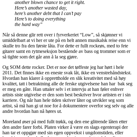
another blown chance to get it right.
Here’s another wasted day,
here’s another debt that I can’t pay
Here’s to doing everything
the hard way”
Når så denne glir rett over i fyrverkeriet “Low”, så skjønner vi
umiddelbart at vi her er ute på en helt annen musikalsk reise enn vi
skulle tro fra den første låta. For dette er fullt rockeøs, med to fete
gitarer samt en rytmeseksjon bestående av bass og trommer som er
så tighte som det går ann å la seg gjøre.
Og SOM dette rocker. Det er noe det tøffeste jeg har hørt i hele
2011. Det finnes ikke en eneste svak låt, ikke en venstrehåndstekst.
Hvordan han klarer å opprettholde en slik kreativitet med så høy
kvalitet, tatt i betraktning alle de ferske utgivelsene han har bak seg
er meg en gåte. Han uttaler selv i et intervju at han føler enhver
artists siste utgivelse er den som best beskriver hvor artisten er i sin
karriere. Og når han hele tiden skriver låter og utvikler seg som
artist, så må han gi ut noe for å dokumentere overfor seg selv og alle
andre hvordan han nå høres ut.
Moreland øser på med fullt trøkk, og den ene glitrende låten etter
den andre farer forbi. Platen virker å være en slags egenterapi der
han tar et oppgjør med sin egen oppvekst i ungdomstiden, eller