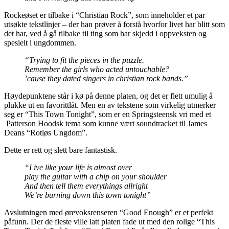
Rockeøset er tilbake i “Christian Rock”, som inneholder et par
utsøkte tekstlinjer – der han prøver å forstå hvorfor livet har blitt som
det har, ved å gå tilbake til ting som har skjedd i oppveksten og
spesielt i ungdommen.
“Trying to fit the pieces in the puzzle.
Remember the girls who acted untouchable?
’cause they dated singers in christian rock bands.”
Høydepunktene står i kø på denne platen, og det er flett umulig å
plukke ut en favorittlåt. Men en av tekstene som virkelig utmerker
seg er “This Town Tonight”, som er en Springsteensk vri med et
Patterson Hoodsk tema som kunne vært soundtracket til James
Deans “Rotløs Ungdom”.
Dette er rett og slett bare fantastisk.
“Live like your life is almost over
play the guitar with a chip on your shoulder
And then tell them everythings allright
We’re burning down this town tonight”
Avslutningen med ørevoksrenseren “Good Enough” er et perfekt
påfunn. Der de fleste ville latt platen fade ut med den rolige “This