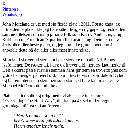
X
Pinterest
WhatsApp
John Moreland er ute med sin fjerde plate i 2011. Første gang jeg
hørte denne platen ble jeg bare sittende igjen og gape, og hadde den
samme følelsen som når jeg hørte folk som Kasey Anderson, Chip
Robinson og American Aquarium for første gang. Dette er en av
årets aller aller beste plater, og jeg kan ikke gjøre annet enn å
anbefale dette på det aller aller mest innstendige.
Moreland skriver tekster som lyser sterkere enn alle Ari Behns
lysfontener. De røsker tak i deg og krever å bli hørt og lagt merke til.
Den akkurat passe rustne stemmen hans gir dem en troverdighet som
gjør at vi henger på hvert ord. Han høres tidvis ut som Jakob Dylan,
og har en intensitet i stemmen som stort sett bare kan matches av
Michael McDermott i min bok.
Platen starter stille og rolig med det akustiske tittelsporet
“Everything The Hard Way”, der han på 43 sekunder legger
grunnlaget til hva vi kan forvente;
“Here’s another song in “G”,
here’s some more pitch-black poetry.
Here’s another lonely night,