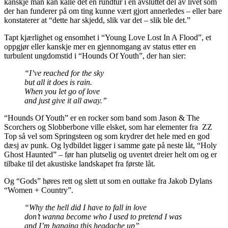
kanskje man kan kalle det en rundtur i en avsluttet del av livet som
der han funderer på om ting kunne vært gjort annerledes – eller bare
konstaterer at “dette har skjedd, slik var det – slik ble det.”
Tapt kjærlighet og ensomhet i “Young Love Lost In A Flood”, et
oppgjør eller kanskje mer en gjennomgang av status etter en
turbulent ungdomstid i “Hounds Of Youth”, der han sier:
“I’ve reached for the sky
but all it does is rain.
When you let go of love
and just give it all away.”
“Hounds Of Youth” er en rocker som band som Jason & The
Scorchers og Slobberbone ville elsket, som har elementer fra ZZ
Top så vel som Springsteen og som krydrer det hele med en god
dæsj av punk. Og lydbildet ligger i samme gate på neste låt, “Holy
Ghost Haunted” – før han plutselig og uventet dreier helt om og er
tilbake til det akustiske landskapet fra første låt.
Og “Gods” høres rett og slett ut som en outtake fra Jakob Dylans
“Women + Country”.
“Why the hell did I have to fall in love
don’t wanna become who I used to pretend I was
and I’m hanging this headache up”