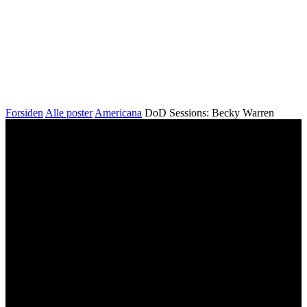
Forsiden
Alle poster
Americana
DoD Sessions: Becky Warren