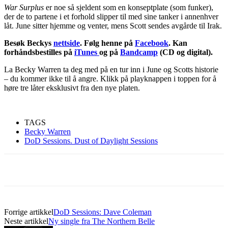
War Surplus
er noe så sjeldent som en konseptplate (som funker),
der de to partene i et forhold slipper til med sine tanker i annenhver
låt. June sitter hjemme og venter, mens Scott sendes avgårde til Irak.
Besøk Beckys
nettside
. Følg henne på
Facebook
. Kan
forhåndsbestilles på
iTunes
og på
Bandcamp
(CD og digital).
La Becky Warren ta deg med på en tur inn i June og Scotts historie
– du kommer ikke til å angre. Klikk på playknappen i toppen for å
høre tre låter eksklusivt fra den nye platen.
TAGS
Becky Warren
DoD Sessions. Dust of Daylight Sessions
Forrige artikkel
DoD Sessions: Dave Coleman
Neste artikkel
Ny single fra The Northern Belle