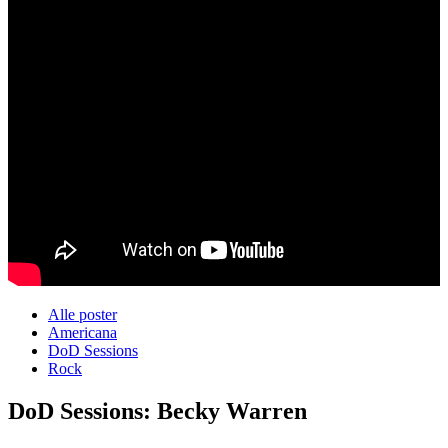
Alle poster
Americana
DoD Sessions
Rock
DoD Sessions: Becky Warren