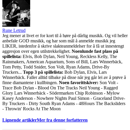
Rune Letrud
Jeg mener at livet er for kort til å høre på dårlig musikk. Og vil heller
anbefale GOD musikk, og har som mål å anmelde musikk jeg
LIKER, istedenfor å skrive slakteanmeldelser for å få ut innestengt
aggresjon over egen utilstrekkelighet.
Noenlunde fast plass på
spillelista:
Elvis, Bob Dylan, Neil Young, Reckless Kelly, The
Rainmakers, American Aquarium, Sons of Bill, Lars Winnerbäck,
Tom Petty, Todd Snider, Son Volt, Ryan Adams, Drive-By
Truckers...
Topp 3 på spillelista:
Bob Dylan, Elvis, Lars
Winnerbäck. Faller alltid tilbake på disse når jeg går lei av å prøve å
finne diamantene i kullbingen.
Noen favorittskiver:
Son Volt -
Trace Bob Dylan - Blood On The Tracks Neil Young - Ragged
Glory Lars Winnerbäck - Södermarken Chip Robinson - Mylow
Kasey Anderson - Nowhere Nights Paul Simon - Graceland Drive-
By Truckers - Dirty South Ryan Adams - 48Hours The Backsliders
- Throwin' Rocks At The Moon
Lignende artikler
Mer fra denne forfatteren