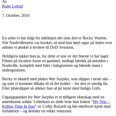
Av
Rune Letrud
-
7. October, 2016
Facebook
X
Pinterest
WhatsApp
En artist vi har fulgt fra sidelinjen det siste året er Becky Warren.
Når Nashvilleturen var booket, så stod hun høyt oppe på listen over
artister vi ønsket å invitere til DoD Sessions.
Heldigvis takket hun ja, for dette er noe av det fineste vi har laget.
Filmet på location foran en gammel, nedlagt fabrikk på østsiden i
Nashville, komplett med biler i bakgrunnen og bitende maur i
undergrunnen.
Becky er aktuell med platen
War Surplus
, som slippes i neste uke –
og som vi kommer tilbake til så det holder – for den er utrolig fin.
Etter plateslippet så stikker hun ut på turné med Indigo Girls.
Utgangspunket for
War Surplus
er et tidligere ekteskap med en
amerikansk soldat. I etterkant av dette leste hun boken “
My War –
Killing Time In Iraq
” av Colby Buzzell og ble etterhvert kjent med
forfatteren – og deretter en rekke veteraner.