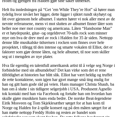
Holm og gjengen fra Halden gjør sine saker utmerket.
Helt fra innledningen på “Get ’em While They’re Hot” så hører man
tydelig hvor nivået her ligger, dette ligger i sjiktet rundt skyhøyt og
litt over gjennom hele albumet. I starten hører vi nok aller mest av de
nevnte referansene, mens vi mot slutten av albumet finner låter som
heller noe mer mot country og americana. Låten “Handsome Man”
er et høydepunkt
,
gitar- og orgeldrevet 70-talls rock som minner
mye om hva de drev med av rock i Halden for 35 år siden. Nettopp
denne lille musikalske tidsreisen i rocken som finnes over hele
prosjektet, i tillegg til den intense og smarte vokalen til Elliot, det er
faktorer som gjør denne låten, og hele albumet, til noe som skiller
seg ut i mengden av nye plater.
Hva får egentlig en talentfull amerikansk artist til å velge seg Norge i
forbindelse med sin albumdebut? Det kan virke som det er rene
tilfeldighet at historien har blitt slik. Elliot har vært heldig og truffet
de rette kontaktene, som igjen har gjort mange små ting mulig for
han og gitt ham gode råd på veien. Hans manager Christa Shaub, ba
han om å slutte i sin tidligere selgerjobb i USA. Produsent Agnello
tok kontakt med han via Facebook og fortalte han om hvordan han
skulle gjøre musikken hans enda bedre. De norske Beat-legendene
Eirik Mosveen og Tom Skjeklesæther sørget for at han kom til
Norge og Halden for å spille konsert og på den måten sørget for at
han møtte nettopp Freddy Holm og resten av bandet som