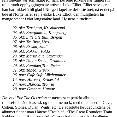
selvfølgelig var som skapt for han. De rette folkene har funnet sin
rolle rundt oppbyggingen av artisten Luke Elliot. Elliot selv sier at
han har rukket å bli glad i Norge i løpet av det siste året, nå er det på
tide at Norge lærer seg å elske Luke Elliot, den muligheten får
mange steder i vårt langstrakte land. Høstens turneliste:
02. okt: Trashpop, Kristiansand
03. okt: Energimølla, Kongsberg
06. okt: Lille Ole Bull, Bergen
07. okt: Tre Brør, Voss
08. okt: Ervika, Stadt
09. okt: Rokken, Volda
23. okt: Martinique, Stavanger
25. okt: Union Scene, Drammen
29. okt: Familien,Trondheim
31. okt: Tapeo, Gjøvik
06. nov: Cafe Stift, Lillehammer
14. nov: Harvest, Kvinesdal
27. nov: Blårock, Tromsø
28. nov: Gregers, Hamar
Dressed For The Occasion
er nærmest et perfekt album, en
rundreise i både klassisk og moderne rock, med referanser til Cave,
Cohen, Stones, Dylan, Waits, etc. De absolutte høydepunktene på
albumet finner man i låtene “Trouble”, “The Great Roundout Train
Robbery” og “Handsome Man”, men hele albumet har kvaliteter