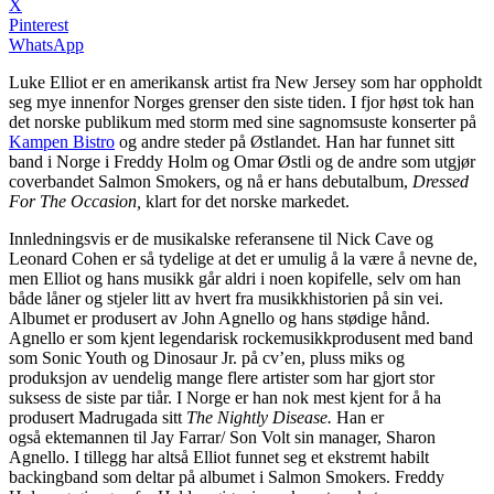
X
Pinterest
WhatsApp
Luke Elliot er en amerikansk artist fra New Jersey som har oppholdt
seg mye innenfor Norges grenser den siste tiden. I fjor høst tok han
det norske publikum med storm med sine sagnomsuste konserter på
Kampen Bistro
og andre steder på Østlandet. Han har funnet sitt
band i Norge i Freddy Holm og Omar Østli og de andre som utgjør
coverbandet Salmon Smokers, og nå er hans debutalbum,
Dressed
For The Occasion,
klart for det norske markedet.
Innledningsvis er de musikalske referansene til Nick Cave og
Leonard Cohen er så tydelige at det er umulig å la være å nevne de,
men Elliot og hans musikk går aldri i noen kopifelle, selv om han
både låner og stjeler litt av hvert fra musikkhistorien på sin vei.
Albumet er produsert av John Agnello og hans stødige hånd.
Agnello er som kjent legendarisk rockemusikkprodusent med band
som Sonic Youth og Dinosaur Jr. på cv’en, pluss miks og
produksjon av uendelig mange flere artister som har gjort stor
suksess de siste par tiår. I Norge er han nok mest kjent for å ha
produsert Madrugada sitt
The Nightly Disease.
Han er
også ektemannen til Jay Farrar/ Son Volt sin manager, Sharon
Agnello. I tillegg har altså Elliot funnet seg et ekstremt habilt
backingband som deltar på albumet i Salmon Smokers. Freddy