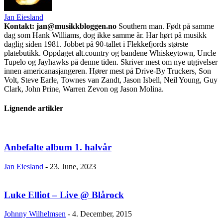
Jan Eiesland
Kontakt: jan@musikkbloggen.no
Southern man. Født på samme
dag som Hank Williams, dog ikke samme år. Har hørt på musikk
daglig siden 1981. Jobbet på 90-tallet i Flekkefjords største
platebutikk. Oppdaget alt.country og bandene Whiskeytown, Uncle
Tupelo og Jayhawks på denne tiden. Skriver mest om nye utgivelser
innen americanasjangeren. Hører mest på Drive-By Truckers, Son
Volt, Steve Earle, Townes van Zandt, Jason Isbell, Neil Young, Guy
Clark, John Prine, Warren Zevon og Jason Molina.
Lignende artikler
Anbefalte album 1. halvår
Jan Eiesland
-
23. June, 2023
Luke Elliot – Live @ Blårock
Johnny Wilhelmsen
-
4. December, 2015