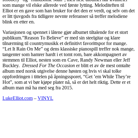
som mange vil elske allerede ved første lytting. Meloditeften til
Elliot er en gave som han bruker for det den er verdt, og selv om det
er litt tjuvgods fra tidligere nevnte referanser så treffer melodiene
blink en etter en.
Variasjonen og spennet i låtene gjør albumet tiltalende for et stort
publikum.”Reason To Believe” er med sin steelgitar og klare
tilnærming til countrymusikk et definitivt favorittspor for mange.
“Let It Rain On Me” og dens klassiske pianospill treffer nok mange,
tangenter som hamrer hardt i et tomt rom, bare akkompagnert av
stemmen til Elliot, nesten som en Cave, Randy Newman eller Jeff
Buckley.
Dressed For The Occasion
er blitt et av de mest omtalte
album med norsk utgivelse denne høsten og hvis vi skal tolke
oppfordringen i tittelen på åpningssporet, “Get ’em While They’re
Hot”, som at vi bør kjøpe plater nå, så er det helt riktig. Dette er et
album man må ha med seg fra 2015.
LukeElliot.com
–
VINYL