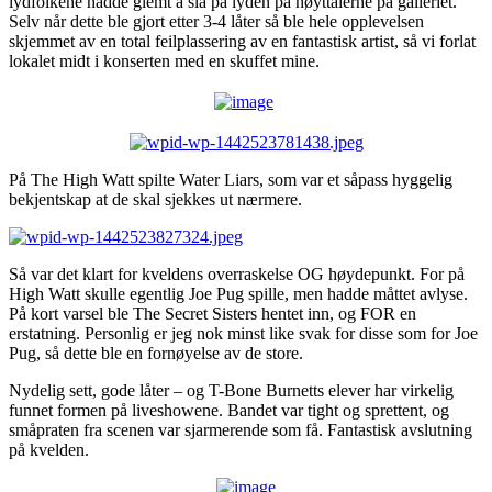
lydfolkene hadde glemt å slå på lyden på høyttalerne på galleriet.
Selv når dette ble gjort etter 3-4 låter så ble hele opplevelsen
skjemmet av en total feilplassering av en fantastisk artist, så vi forlat
lokalet midt i konserten med en skuffet mine.
På The High Watt spilte Water Liars, som var et såpass hyggelig
bekjentskap at de skal sjekkes ut nærmere.
Så var det klart for kveldens overraskelse OG høydepunkt. For på
High Watt skulle egentlig Joe Pug spille, men hadde måttet avlyse.
På kort varsel ble The Secret Sisters hentet inn, og FOR en
erstatning. Personlig er jeg nok minst like svak for disse som for Joe
Pug, så dette ble en fornøyelse av de store.
Nydelig sett, gode låter – og T-Bone Burnetts elever har virkelig
funnet formen på liveshowene. Bandet var tight og sprettent, og
småpraten fra scenen var sjarmerende som få. Fantastisk avslutning
på kvelden.