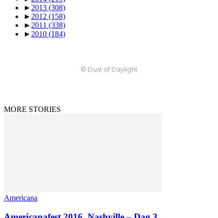
►
2013
(308)
►
2012
(158)
►
2011
(338)
►
2010
(184)
© Dust of Daylight
MORE STORIES
Americana
Americanafest 2016, Nashville – Dag 3