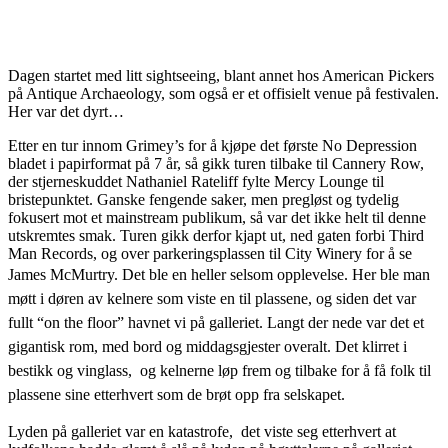
Facebook
X
Pinterest
WhatsApp
Dagen startet med litt sightseeing, blant annet hos American Pickers
på Antique Archaeology, som også er et offisielt venue på festivalen.
Her var det dyrt…
Etter en tur innom Grimey’s for å kjøpe det første No Depression
bladet i papirformat på 7 år, så gikk turen tilbake til Cannery Row,
der stjerneskuddet Nathaniel Rateliff fylte Mercy Lounge til
bristepunktet. Ganske fengende saker, men pregløst og tydelig
fokusert mot et mainstream publikum, så var det ikke helt til denne
utskremtes smak.
Turen gikk derfor kjapt ut, ned gaten forbi Third
Man Records, og over parkeringsplassen til City Winery for å se
James McMurtry.
Det ble en heller selsom opplevelse. Her ble man
møtt i døren av kelnere som viste en til plassene, og siden det var
fullt “on the floor” havnet vi på galleriet. Langt der nede var det et
gigantisk rom, med bord og middagsgjester overalt. Det klirret i
bestikk og vinglass, og kelnerne løp frem og tilbake for å få folk til
plassene sine etterhvert som de brøt opp fra selskapet.
Lyden på galleriet var en katastrofe, det viste seg etterhvert at