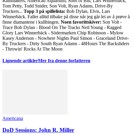
Rainmakers, American Aquarium, Sons of Bill, Lars Winnerbäck,
Tom Petty, Todd Snider, Son Volt, Ryan Adams, Drive-By
Truckers...
Topp 3 på spillelista:
Bob Dylan, Elvis, Lars
Winnerbäck. Faller alltid tilbake på disse når jeg går lei av å prøve å
finne diamantene i kullbingen.
Noen favorittskiver:
Son Volt -
Trace Bob Dylan - Blood On The Tracks Neil Young - Ragged
Glory Lars Winnerbäck - Södermarken Chip Robinson - Mylow
Kasey Anderson - Nowhere Nights Paul Simon - Graceland Drive-
By Truckers - Dirty South Ryan Adams - 48Hours The Backsliders
- Throwin' Rocks At The Moon
Lignende artikler
Mer fra denne forfatteren
Americana
DoD Sessions: John R. Miller