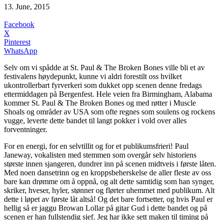
13. June, 2015
Facebook
X
Pinterest
WhatsApp
Selv om vi spådde at St. Paul & The Broken Bones ville bli et av
festivalens høydepunkt, kunne vi aldri forestilt oss hvilket
ukontrollerbart fyrverkeri som dukket opp scenen denne fredags
ettermiddagen på Bergenfest. Hele veien fra Birmingham, Alabama
kommer St. Paul & The Broken Bones og med røtter i Muscle
Shoals og områder av USA som ofte regnes som soulens og rockens
vugge, leverte dette bandet til langt pokker i vold over alles
forventninger.
For en energi, for en selvtillit og for et publikumsfrieri! Paul
Janeway, vokalisten med stemmen som overgår selv historiens
største innen sjangeren, dundrer inn på scenen midtveis i første låten.
Med noen dansetrinn og en kroppsbeherskelse de aller fleste av oss
bare kan drømme om å oppnå, og alt dette samtidig som han synger,
skriker, hveser, hyler, stønner og flørter uhemmet med publikum. Alt
dette i løpet av første låt altså! Og det bare fortsetter, og hvis Paul er
hellig så er jaggu Browan Lollar på gitar Gud i dette bandet og på
scenen er han fullstendig sjef. Jeg har ikke sett maken til timing på