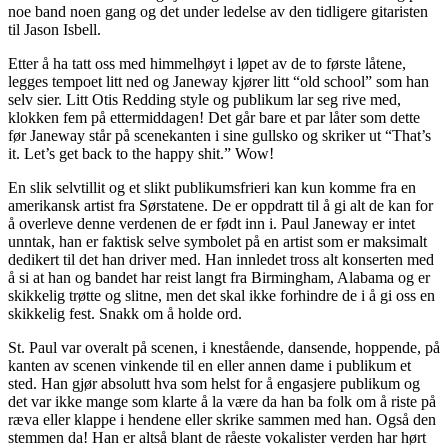
noe band noen gang og det under ledelse av den tidligere gitaristen
til Jason Isbell.
Etter å ha tatt oss med himmelhøyt i løpet av de to første låtene,
legges tempoet litt ned og Janeway kjører litt “old school” som han
selv sier. Litt Otis Redding style og publikum lar seg rive med,
klokken fem på ettermiddagen! Det går bare et par låter som dette
før Janeway står på scenekanten i sine gullsko og skriker ut “That’s
it. Let’s get back to the happy shit.” Wow!
En slik selvtillit og et slikt publikumsfrieri kan kun komme fra en
amerikansk artist fra Sørstatene. De er oppdratt til å gi alt de kan for
å overleve denne verdenen de er født inn i. Paul Janeway er intet
unntak, han er faktisk selve symbolet på en artist som er maksimalt
dedikert til det han driver med. Han innledet tross alt konserten med
å si at han og bandet har reist langt fra Birmingham, Alabama og er
skikkelig trøtte og slitne, men det skal ikke forhindre de i å gi oss en
skikkelig fest. Snakk om å holde ord.
St. Paul var overalt på scenen, i knestående, dansende, hoppende, på
kanten av scenen vinkende til en eller annen dame i publikum et
sted. Han gjør absolutt hva som helst for å engasjere publikum og
det var ikke mange som klarte å la være da han ba folk om å riste på
ræva eller klappe i hendene eller skrike sammen med han. Også den
stemmen da! Han er altså blant de råeste vokalister verden har hørt