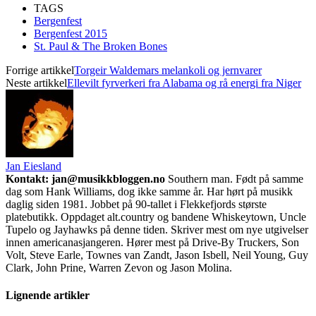
TAGS
Bergenfest
Bergenfest 2015
St. Paul & The Broken Bones
Forrige artikkel
Torgeir Waldemars melankoli og jernvarer
Neste artikkel
Ellevilt fyrverkeri fra Alabama og rå energi fra Niger
Jan Eiesland
Kontakt: jan@musikkbloggen.no
Southern man. Født på samme
dag som Hank Williams, dog ikke samme år. Har hørt på musikk
daglig siden 1981. Jobbet på 90-tallet i Flekkefjords største
platebutikk. Oppdaget alt.country og bandene Whiskeytown, Uncle
Tupelo og Jayhawks på denne tiden. Skriver mest om nye utgivelser
innen americanasjangeren. Hører mest på Drive-By Truckers, Son
Volt, Steve Earle, Townes van Zandt, Jason Isbell, Neil Young, Guy
Clark, John Prine, Warren Zevon og Jason Molina.
Lignende artikler