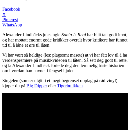
Facebook
X
Pinterest
WhatsApp
Alexander Lindbäcks julesingle
Santa Is Real
har blitt tatt godt imot,
og har mottatt enormt gode kritikker overalt hvor kritikere har funnet
tid til å låne et øre til låten.
Vi har vært så heldige (les: plagsomt masete) at vi har fått lov til å ha
verdenspremiere på musikkvideoen til låten. Så sett deg godt til rette,
og la Alexander Lindbäck fortelle deg den temmelig triste historien
om hvordan han havnet i fengsel i julen…
Singelen (som er utgitt i et megt begrenset opplag på rød vinyl)
kjøper du på
Big Dipper
eller
Tigerbutikken
.