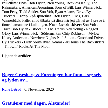
spillelista:
Elvis, Bob Dylan, Neil Young, Reckless Kelly, The
Rainmakers, American Aquarium, Sons of Bill, Lars Winnerbäck,
Tom Petty, Todd Snider, Son Volt, Ryan Adams, Drive-By
Truckers...
Topp 3 på spillelista:
Bob Dylan, Elvis, Lars
Winnerbäck. Faller alltid tilbake på disse når jeg går lei av å prøve å
finne diamantene i kullbingen.
Noen favorittskiver:
Son Volt -
Trace Bob Dylan - Blood On The Tracks Neil Young - Ragged
Glory Lars Winnerbäck - Södermarken Chip Robinson - Mylow
Kasey Anderson - Nowhere Nights Paul Simon - Graceland Drive-
By Truckers - Dirty South Ryan Adams - 48Hours The Backsliders
- Throwin' Rocks At The Moon
Lignende artikler
Roger Græsberg & Foreningen har funnet seg selv
og lyden av...
Rune Letrud
-
6. November, 2020
Gratulerer med dagen, Alexander!