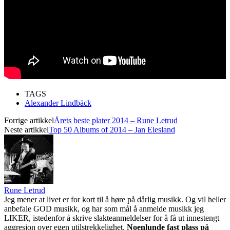
TAGS
Alexander Lindbäck
Forrige artikkel
Årets beste plater 2014 – Rune Letrud
Neste artikkel
Top 50 Albums of 2014 – Jan Eiesland
Rune Letrud
Jeg mener at livet er for kort til å høre på dårlig musikk. Og vil heller
anbefale GOD musikk, og har som mål å anmelde musikk jeg
LIKER, istedenfor å skrive slakteanmeldelser for å få ut innestengt
aggresjon over egen utilstrekkelighet.
Noenlunde fast plass på