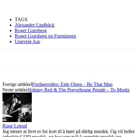
TAGS
Alexander Lindbäck
Roger Græsberg
Roger Græsberg og Foreningen
Unnveig Aas
Forrige artikkel
Fredagsvideo: Eide Olsen – Be That Man
Neste artikkel
Johnny Red & The Prayerhouse People – To Moritz
Rune Letrud
Jeg mener at livet er for kort til å høre på dårlig musikk. Og vil heller
anbefale GOD musikk, og har som mål å anmelde musikk jeg