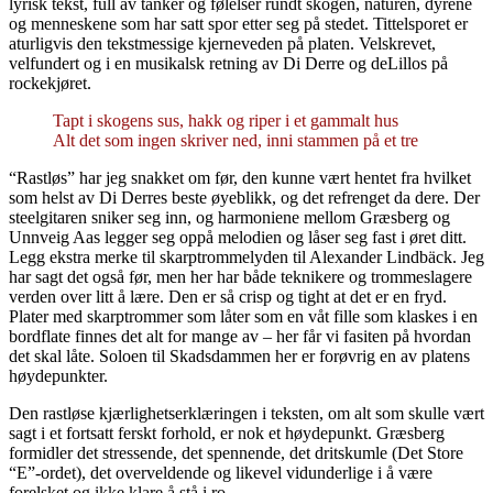
lyrisk tekst, full av tanker og følelser rundt skogen, naturen, dyrene
og menneskene som har satt spor etter seg på stedet. Tittelsporet er
aturligvis den tekstmessige kjerneveden på platen. Velskrevet,
velfundert og i en musikalsk retning av Di Derre og deLillos på
rockekjøret.
Tapt i skogens sus, hakk og riper i et gammalt hus
Alt det som ingen skriver ned, inni stammen på et tre
“Rastløs” har jeg snakket om før, den kunne vært hentet fra hvilket
som helst av Di Derres beste øyeblikk, og det refrenget da dere. Der
steelgitaren sniker seg inn, og harmoniene mellom Græsberg og
Unnveig Aas legger seg oppå melodien og låser seg fast i øret ditt.
Legg ekstra merke til skarptrommelyden til Alexander Lindbäck. Jeg
har sagt det også før, men her har både teknikere og trommeslagere
verden over litt å lære. Den er så crisp og tight at det er en fryd.
Plater med skarptrommer som låter som en våt fille som klaskes i en
bordflate finnes det alt for mange av – her får vi fasiten på hvordan
det skal låte. Soloen til Skadsdammen her er forøvrig en av platens
høydepunkter.
Den rastløse kjærlighetserklæringen i teksten, om alt som skulle vært
sagt i et fortsatt ferskt forhold, er nok et høydepunkt. Græsberg
formidler det stressende, det spennende, det dritskumle (Det Store
“E”-ordet), det overveldende og likevel vidunderlige i å være
forelsket og ikke klare å stå i ro.