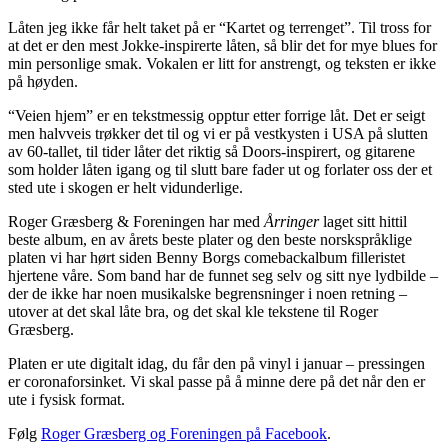
Låten jeg ikke får helt taket på er “Kartet og terrenget”. Til tross for
at det er den mest Jokke-inspirerte låten, så blir det for mye blues for
min personlige smak. Vokalen er litt for anstrengt, og teksten er ikke
på høyden.
“Veien hjem” er en tekstmessig opptur etter forrige låt. Det er seigt
men halvveis trøkker det til og vi er på vestkysten i USA på slutten
av 60-tallet, til tider låter det riktig så Doors-inspirert, og gitarene
som holder låten igang og til slutt bare fader ut og forlater oss der et
sted ute i skogen er helt vidunderlige.
Roger Græsberg & Foreningen har med
Årringer
laget sitt hittil
beste album, en av årets beste plater og den beste norskspråklige
platen vi har hørt siden Benny Borgs comebackalbum filleristet
hjertene våre. Som band har de funnet seg selv og sitt nye lydbilde –
der de ikke har noen musikalske begrensninger i noen retning –
utover at det skal låte bra, og det skal kle tekstene til Roger
Græsberg.
Platen er ute digitalt idag, du får den på vinyl i januar – pressingen
er coronaforsinket. Vi skal passe på å minne dere på det når den er
ute i fysisk format.
Følg
Roger Græsberg og Foreningen på Facebook
.