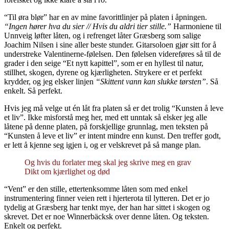
“Til øra blør” har en av mine favorittlinjer på platen i åpningen.
“Ingen hører hva du sier // Hvis du aldri tier stille.”
Harmoniene til
Unnveig løfter låten, og i refrenget låter Græsberg som salige
Joachim Nilsen i sine aller beste stunder. Gitarsoloen gjør sitt for å
understreke Valentinerne-følelsen. Den følelsen videreføres så til de
grader i den seige “Et nytt kapittel”, som er en hyllest til natur,
stillhet, skogen, dyrene og kjærligheten. Strykere er et perfekt
krydder, og jeg elsker linjen
“Skittent vann kan slukke tørsten”
. Så
enkelt. Så perfekt.
Hvis jeg må velge ut én låt fra platen så er det trolig “Kunsten å leve
et liv”. Ikke misforstå meg her, med ett unntak så elsker jeg alle
låtene på denne platen, på forskjellige grunnlag, men teksten på
“Kunsten å leve et liv” er intent mindre enn kunst. Den treffer godt,
er lett å kjenne seg igjen i, og er velskrevet på så mange plan.
Og hvis du forlater meg skal jeg skrive meg en grav
Dikt om kjærlighet og død
“Vent” er den stille, ettertenksomme låten som med enkel
instrumentering finner veien rett i hjerterota til lytteren. Det er jo
tydelig at Græsberg har tenkt mye, der han har sittet i skogen og
skrevet. Det er noe Winnerbäcksk over denne låten. Og teksten.
Enkelt og perfekt.