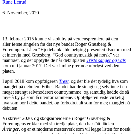
Rune Letrud
-
6. November, 2020
Facebook
X
Pinterest
WhatsApp
13. februar 2015 kunne vi stolt by på verdenspremiere på den
aller første singelen fra det nye bandet Roger Græsberg &
Foreningen. Låten “Hjertebank” ble behørig presentert dsmmrn med
et intervju med Græsberg. “God countrymusikk på norsk” var
mantraet, og det oppfylte de når debutplaten
Triste sanger og vals
kom ut i januar 2017. Det var i mine ører noe uforløst ved den
platen.
I april 2018 kom oppfølgeren
Trøst
, og der ble det tydelig hva som
manglet på debuten. Frihet. Bandet hadde stengt seg selv inne i en
meget strengt selvmoderert countryramme, og samtidig hadde de så
mye å by på som lå utenfor rammene. Oppfølgeren viste virkelig
hva som bor i dette bandet, og forbedret alt som for meg manglet på
debuten.
Vi skriver 2020, og skogsarbeiderne i Roger Græsberg &
Foreningens er klar med sin tredje plate, den har fått tittelen
Årringer
, og er et moderne mesterverk som vil legge listen for norsk