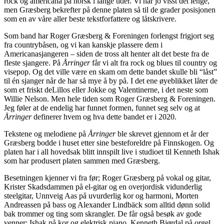
rock og americana på norsk i lange tider. Vi har jo visst det lenge,
men Græsberg bekrefter på denne platen så til de grader posisjonen
som en av våre aller beste tekstforfattere og låtskrivere.
Som band har Roger Græsberg & Foreningen forlengst frigjort seg
fra countrybåsen, og vi kan kanskje plassere dem i
Americanasjangeren – siden de tross alt henter alt det beste fra de
fleste sjangere. På
Årringer
får vi alt fra rock og blues til country og
visepop. Og det ville være en skam om dette bandet skulle bli “låst”
til én sjanger når de har så mye å by på. I det ene øyeblikket låter de
som et friskt deLillos eller Jokke og Valentinerne, i det neste som
Willie Nelson. Men hele tiden som Roger Græsberg & Foreningen.
Jeg føler at de endelig har funnet formen, funnet seg selv og at
Årringer
definerer hvem og hva dette bandet er i 2020.
Tekstene og melodiene på
Årringer
ble skrevet gjennom et år der
Græsberg bodde i huset etter sine besteforeldre på Finnskogen. Og
platen har i all hovedsak blitt innspilt live i studioet til Kenneth Ishak
som har produsert platen sammen med Græsberg.
Besetningen kjenner vi fra før; Roger Græsberg på vokal og gitar,
Krister Skadsdammen på el-gitar og en overjordisk vidunderlig
steelgitar, Unnveig Aas på uvurderlig kor og harmoni, Morten
Andreassen på bass og Alexander Lindbäck som alltid dønn solid
bak trommer og ting som skrangler. De får også besøk av gode
venner: Ishak på kor og elektrisk piano, Kenneth Bjørdal på orgel