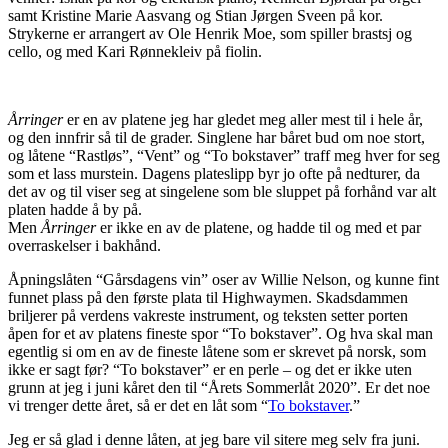
samt Kristine Marie Aasvang og Stian Jørgen Sveen på kor.
Strykerne er arrangert av Ole Henrik Moe, som spiller brastsj og
cello, og med Kari Rønnekleiv på fiolin.
Årringer
er en av platene jeg har gledet meg aller mest til i hele år,
og den innfrir så til de grader. Singlene har båret bud om noe stort,
og låtene “Rastløs”, “Vent” og “To bokstaver” traff meg hver for seg
som et lass murstein. Dagens plateslipp byr jo ofte på nedturer, da
det av og til viser seg at singelene som ble sluppet på forhånd var alt
platen hadde å by på.
Men
Årringer
er ikke en av de platene, og hadde til og med et par
overraskelser i bakhånd.
Åpningslåten “Gårsdagens vin” oser av Willie Nelson, og kunne fint
funnet plass på den første plata til Highwaymen. Skadsdammen
briljerer på verdens vakreste instrument, og teksten setter porten
åpen for et av platens fineste spor “To bokstaver”. Og hva skal man
egentlig si om en av de fineste låtene som er skrevet på norsk, som
ikke er sagt før? “To bokstaver” er en perle – og det er ikke uten
grunn at jeg i juni kåret den til “Årets Sommerlåt 2020”. Er det noe
vi trenger dette året, så er det en låt som “
To bokstaver
.”
Jeg er så glad i denne låten, at jeg bare vil sitere meg selv fra juni.