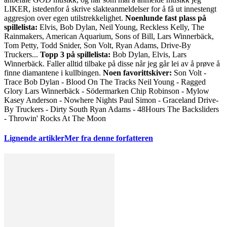
LIKER, istedenfor å skrive slakteanmeldelser for å få ut innestengt
aggresjon over egen utilstrekkelighet.
Noenlunde fast plass på
spillelista:
Elvis, Bob Dylan, Neil Young, Reckless Kelly, The
Rainmakers, American Aquarium, Sons of Bill, Lars Winnerbäck,
Tom Petty, Todd Snider, Son Volt, Ryan Adams, Drive-By
Truckers...
Topp 3 på spillelista:
Bob Dylan, Elvis, Lars
Winnerbäck. Faller alltid tilbake på disse når jeg går lei av å prøve å
finne diamantene i kullbingen.
Noen favorittskiver:
Son Volt -
Trace Bob Dylan - Blood On The Tracks Neil Young - Ragged
Glory Lars Winnerbäck - Södermarken Chip Robinson - Mylow
Kasey Anderson - Nowhere Nights Paul Simon - Graceland Drive-
By Truckers - Dirty South Ryan Adams - 48Hours The Backsliders
- Throwin' Rocks At The Moon
Lignende artikler
Mer fra denne forfatteren