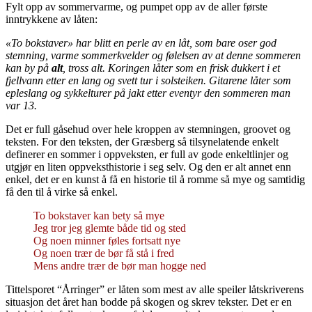
Fylt opp av sommervarme, og pumpet opp av de aller første
inntrykkene av låten:
«To bokstaver» har blitt en perle av en låt, som bare oser god
stemning, varme sommerkvelder og følelsen av at denne sommeren
kan by på
alt
, tross alt. Koringen låter som en frisk dukkert i et
fjellvann etter en lang og svett tur i solsteiken. Gitarene låter som
epleslang og sykkelturer på jakt etter eventyr den sommeren man
var 13.
Det er full gåsehud over hele kroppen av stemningen, groovet og
teksten. For den teksten, der Græsberg så tilsynelatende enkelt
definerer en sommer i oppveksten, er full av gode enkeltlinjer og
utgjør en liten oppveksthistorie i seg selv. Og den er alt annet enn
enkel, det er en kunst å få en historie til å romme så mye og samtidig
få den til å virke så enkel.
To bokstaver kan bety så mye
Jeg tror jeg glemte både tid og sted
Og noen minner føles fortsatt nye
Og noen trær de bør få stå i fred
Mens andre trær de bør man hogge ned
Tittelsporet “Årringer” er låten som mest av alle speiler låtskriverens
situasjon det året han bodde på skogen og skrev tekster. Det er en