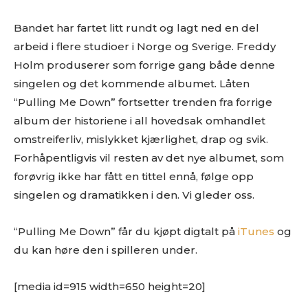
Bandet har fartet litt rundt og lagt ned en del
arbeid i flere studioer i Norge og Sverige. Freddy
Holm produserer som forrige gang både denne
singelen og det kommende albumet. Låten
“Pulling Me Down” fortsetter trenden fra forrige
album der historiene i all hovedsak omhandlet
omstreiferliv, mislykket kjærlighet, drap og svik.
Forhåpentligvis vil resten av det nye albumet, som
forøvrig ikke har fått en tittel ennå, følge opp
singelen og dramatikken i den. Vi gleder oss.
“Pulling Me Down” får du kjøpt digtalt på
iTunes
og
du kan høre den i spilleren under.
[media id=915 width=650 height=20]