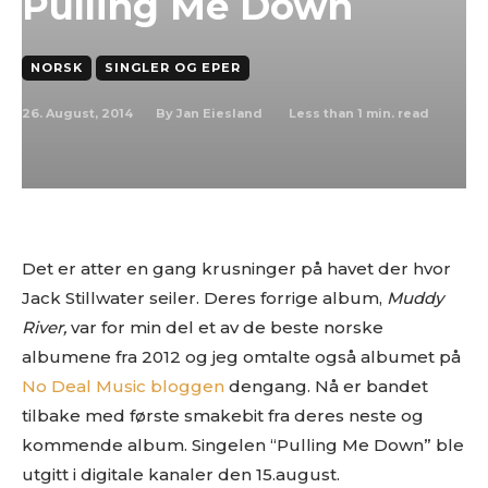
Pulling Me Down
NORSK
SINGLER OG EPER
26. August, 2014
Less than 1
min. read
By
Jan Eiesland
Det er atter en gang krusninger på havet der hvor
Jack Stillwater seiler. Deres forrige album,
Muddy
River,
var for min del et av de beste norske
albumene fra 2012 og jeg omtalte også albumet på
No Deal Music bloggen
dengang. Nå er bandet
tilbake med første smakebit fra deres neste og
kommende album. Singelen “Pulling Me Down” ble
utgitt i digitale kanaler den 15.august.