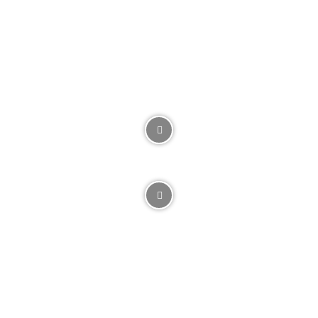
LEST DETTE?
Evig Din For Alltid – Åtte minutter fra solen
NORSK
1. SEPTEMBER, 2014
Video: Kasey Anderson – Don’t Look Back
AMERICANA
19. APRIL, 2010
Fredagsvideo: The Cactus Blossoms – Stoplight
Kisses
AMERICANA
3. JUNE, 2016