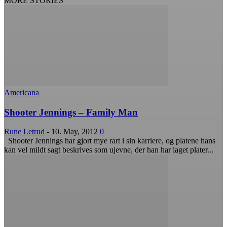
MORE STORIES
Americana
Shooter Jennings – Family Man
Rune Letrud
-
10. May, 2012
0
Shooter Jennings har gjort mye rart i sin karriere, og platene hans
kan vel mildt sagt beskrives som ujevne, der han har laget plater...