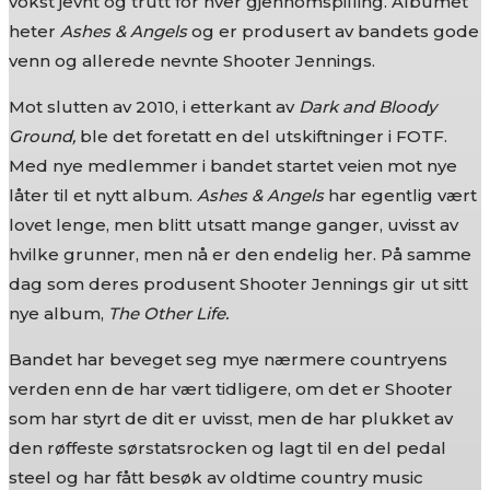
vokst jevnt og trutt for hver gjennomspilling. Albumet
heter
Ashes & Angels
og er produsert av bandets gode
venn og allerede nevnte Shooter Jennings.
Mot slutten av 2010, i etterkant av
Dark and Bloody
Ground,
ble det foretatt en del utskiftninger i FOTF.
Med nye medlemmer i bandet startet veien mot nye
låter til et nytt album.
Ashes & Angels
har egentlig vært
lovet lenge, men blitt utsatt mange ganger, uvisst av
hvilke grunner, men nå er den endelig her. På samme
dag som deres produsent Shooter Jennings gir ut sitt
nye album,
The Other Life.
Bandet har beveget seg mye nærmere countryens
verden enn de har vært tidligere, om det er Shooter
som har styrt de dit er uvisst, men de har plukket av
den røffeste sørstatsrocken og lagt til en del pedal
steel og har fått besøk av oldtime country music