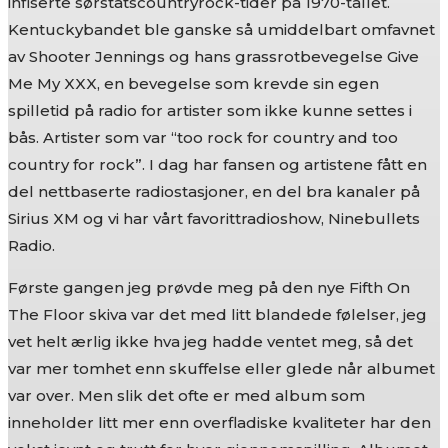
infiserte sørstatscountryrock-tider på 1970-tallet.
Kentuckybandet ble ganske så umiddelbart omfavnet
av Shooter Jennings og hans grassrotbevegelse Give
Me My XXX, en bevegelse som krevde sin egen
spilletid på radio for artister som ikke kunne settes i
bås. Artister som var “too rock for country and too
country for rock”. I dag har fansen og artistene fått en
del nettbaserte radiostasjoner, en del bra kanaler på
Sirius XM og vi har vårt favorittradioshow, Ninebullets
Radio.
Første gangen jeg prøvde meg på den nye Fifth On
The Floor skiva var det med litt blandede følelser, jeg
vet helt ærlig ikke hva jeg hadde ventet meg, så det
var mer tomhet enn skuffelse eller glede når albumet
var over. Men slik det ofte er med album som
inneholder litt mer enn overfladiske kvaliteter har den