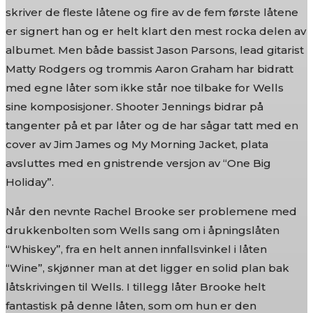
skriver de fleste låtene og fire av de fem første låtene
er signert han og er helt klart den mest rocka delen av
albumet. Men både bassist Jason Parsons, lead gitarist
Matty Rodgers og trommis Aaron Graham har bidratt
med egne låter som ikke står noe tilbake for Wells
sine komposisjoner. Shooter Jennings bidrar på
tangenter på et par låter og de har sågar tatt med en
cover av Jim James og My Morning Jacket, plata
avsluttes med en gnistrende versjon av “One Big
Holiday”.
Når den nevnte Rachel Brooke ser problemene med
drukkenbolten som Wells sang om i åpningslåten
“Whiskey”, fra en helt annen innfallsvinkel i låten
“Wine”, skjønner man at det ligger en solid plan bak
låtskrivingen til Wells. I tillegg låter Brooke helt
fantastisk på denne låten, som om hun er den