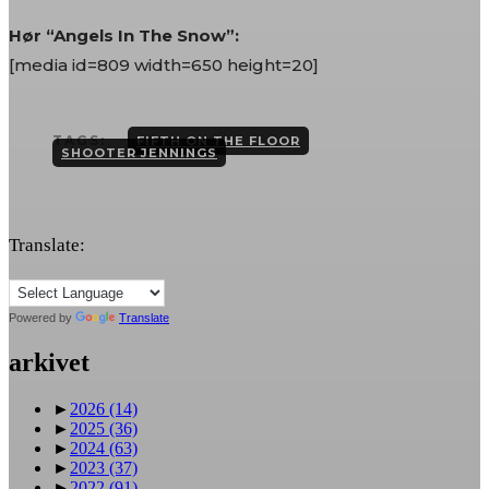
Hør “Angels In The Snow”:
[media id=809 width=650 height=20]
TAGS:
FIFTH ON THE FLOOR
SHOOTER JENNINGS
Translate:
Powered by
Translate
arkivet
►
2026
(14)
►
2025
(36)
►
2024
(63)
►
2023
(37)
►
2022
(91)