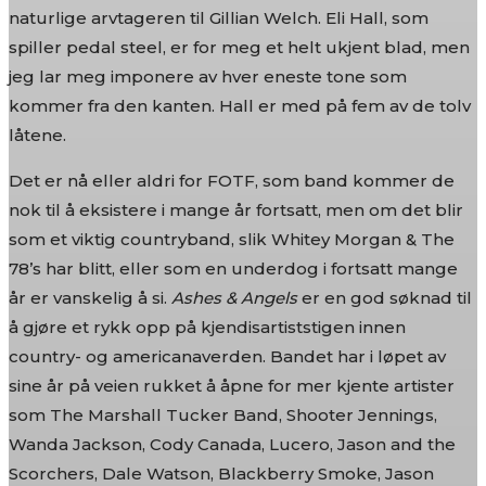
naturlige arvtageren til Gillian Welch. Eli Hall, som
spiller pedal steel, er for meg et helt ukjent blad, men
jeg lar meg imponere av hver eneste tone som
kommer fra den kanten. Hall er med på fem av de tolv
låtene.
Det er nå eller aldri for FOTF, som band kommer de
nok til å eksistere i mange år fortsatt, men om det blir
som et viktig countryband, slik Whitey Morgan & The
78’s har blitt, eller som en underdog i fortsatt mange
år er vanskelig å si.
Ashes & Angels
er en god søknad til
å gjøre et rykk opp på kjendisartiststigen innen
country- og americanaverden. Bandet har i løpet av
sine år på veien rukket å åpne for mer kjente artister
som The Marshall Tucker Band, Shooter Jennings,
Wanda Jackson, Cody Canada, Lucero, Jason and the
Scorchers, Dale Watson, Blackberry Smoke, Jason