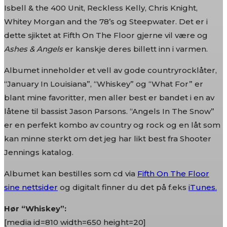
Isbell & the 400 Unit, Reckless Kelly, Chris Knight,
Whitey Morgan and the 78’s og Steepwater. Det er i
dette sjiktet at Fifth On The Floor gjerne vil være og
Ashes & Angels
er kanskje deres billett inn i varmen.
Albumet inneholder et vell av gode countryrocklåter,
“January In Louisiana”, “Whiskey” og “What For” er
blant mine favoritter, men aller best er bandet i en av
låtene til bassist Jason Parsons. “Angels In The Snow”
er en perfekt kombo av country og rock og en låt som
kan minne sterkt om det jeg har likt best fra Shooter
Jennings katalog.
Albumet kan bestilles som cd via
Fifth On The Floor
sine nettsider
og digitalt finner du det på f.eks
iTunes.
Hør “Whiskey”:
[media id=810 width=650 height=20]