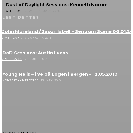
Dust of Daylight Sessions: Kenneth Norum
ALLE POSTER
23. FEBRUARY, 2026
LEST DETTE?
John Moreland / Jason Isbell – Sentrum Scene 06.01.2
AMERICANA
7. JANUARY, 2016
DoD Sessions: Austin Lucas
AMERICANA
28. JUNE, 2017
Young Neils – live på Logen i Bergen – 12.05.2010
KONSERTANMELDELSE
13. MAY, 2010