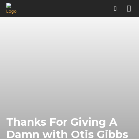
Thanks For Giving A
Damn with Otis Gibbs