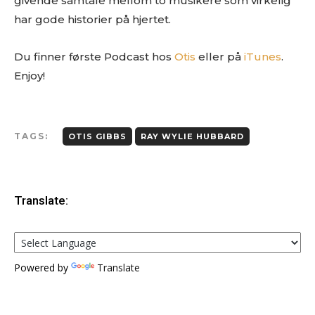
givende samtale mellom to musikere som virkelig
har gode historier på hjertet.
Du finner første Podcast hos
Otis
eller på
iTunes
.
Enjoy!
TAGS:
OTIS GIBBS
RAY WYLIE HUBBARD
Translate:
Powered by
Translate