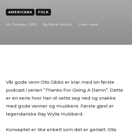
AMERICANA
FOLK
10. October, 2012
1
min. read
By
Rune Letrud
Vår gode venn Otis Gibbs er klar med sin første
podcast i serien “Thanks For Giving A Damn”. Dette
er en serie hvor han vil sette seg ned og snakke
med gode venner og musikere. Første gjest er
legendariske Ray Wylie Hubbard.
Konseptet er like enkelt som det er genialt. Otis