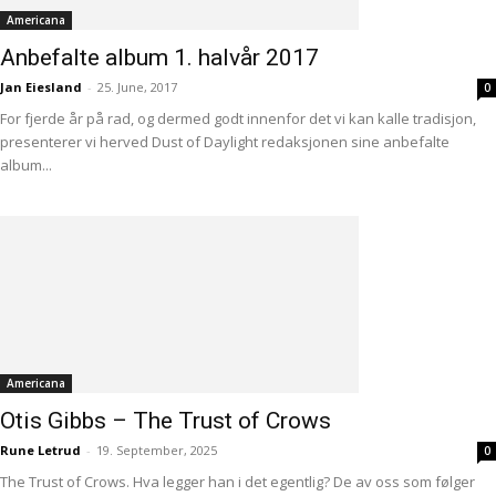
Americana
Anbefalte album 1. halvår 2017
Jan Eiesland
-
25. June, 2017
0
For fjerde år på rad, og dermed godt innenfor det vi kan kalle tradisjon,
presenterer vi herved Dust of Daylight redaksjonen sine anbefalte
album...
Americana
Otis Gibbs – The Trust of Crows
Rune Letrud
-
19. September, 2025
0
The Trust of Crows. Hva legger han i det egentlig? De av oss som følger