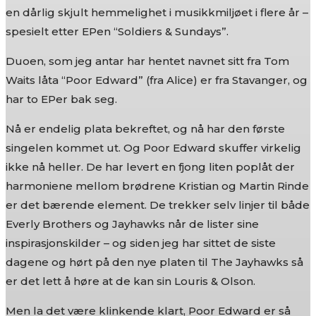
en dårlig skjult hemmelighet i musikkmiljøet i flere år –
spesielt etter EPen “Soldiers & Sundays”.
Duoen, som jeg antar har hentet navnet sitt fra Tom
Waits låta “Poor Edward” (fra Alice) er fra Stavanger, og
har to EPer bak seg.
Nå er endelig plata bekreftet, og nå har den første
singelen kommet ut. Og Poor Edward skuffer virkelig
ikke nå heller. De har levert en fjong liten poplåt der
harmoniene mellom brødrene Kristian og Martin Rinde
er det bærende element. De trekker selv linjer til både
Everly Brothers og Jayhawks når de lister sine
inspirasjonskilder – og siden jeg har sittet de siste
dagene og hørt på den nye platen til The Jayhawks så
er det lett å høre at de kan sin Louris & Olson.
Men la det være klinkende klart, Poor Edward er så