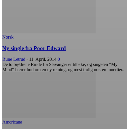
Norsk
Ny single fra Poor Edward
Rune Letrud
-
11. April, 2014
0
De to brødrene Rinde fra Stavanger er tilbake, og singelen "My
Mind" bærer bud om en ny retning, og mest trolig nok en innertier...
Americana