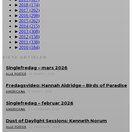
►
2018
(174)
►
2017
(262)
►
2016
(298)
►
2015
(262)
►
2014
(215)
►
2013
(308)
►
2012
(158)
►
2011
(338)
►
2010
(184)
SISTE ARTIKLER
Singlefredag – mars 2026
ALLE POSTER
20. MARCH, 2026
Fredagsvideo: Hannah Aldridge – Birds of Paradise
AMERICANA
6. MARCH, 2026
Singlefredag – februar 2026
AMERICANA
27. FEBRUARY, 2026
Dust of Daylight Sessions: Kenneth Norum
ALLE POSTER
23. FEBRUARY, 2026