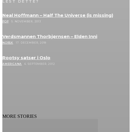
LEST DETTE?
Neal Hoffmann – Half The Universe (is missing)
POP
5. NOVEMBER, 2013
Verdsmannen Thorbjørnsen – Elden Inni
NORSK
17. DECEMBER, 2018
Rootsy satser i Oslo
AMERICANA
6. SEPTEMBER, 2012
MORE STORIES