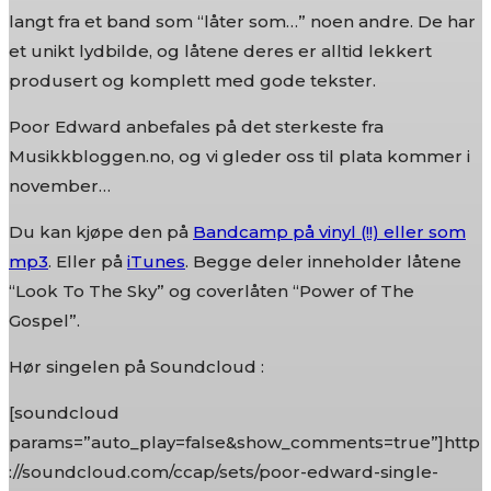
langt fra et band som “låter som…” noen andre. De har
et unikt lydbilde, og låtene deres er alltid lekkert
produsert og komplett med gode tekster.
Poor Edward anbefales på det sterkeste fra
Musikkbloggen.no, og vi gleder oss til plata kommer i
november…
Du kan kjøpe den på
Bandcamp på vinyl (!!) eller som
mp3
. Eller på
iTunes
. Begge deler inneholder låtene
“Look To The Sky” og coverlåten “Power of The
Gospel”.
Hør singelen på Soundcloud :
[soundcloud
params=”auto_play=false&show_comments=true”]http
://soundcloud.com/ccap/sets/poor-edward-single-