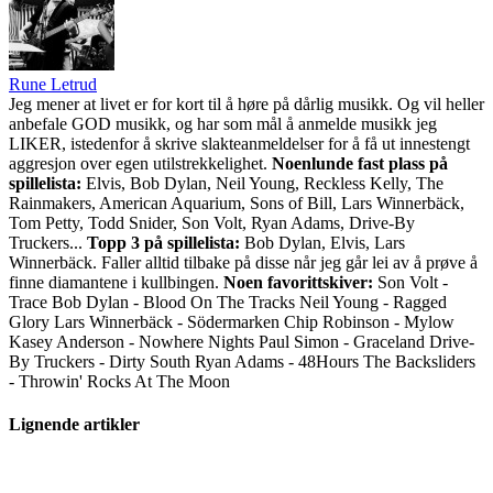
Rune Letrud
Jeg mener at livet er for kort til å høre på dårlig musikk. Og vil heller
anbefale GOD musikk, og har som mål å anmelde musikk jeg
LIKER, istedenfor å skrive slakteanmeldelser for å få ut innestengt
aggresjon over egen utilstrekkelighet.
Noenlunde fast plass på
spillelista:
Elvis, Bob Dylan, Neil Young, Reckless Kelly, The
Rainmakers, American Aquarium, Sons of Bill, Lars Winnerbäck,
Tom Petty, Todd Snider, Son Volt, Ryan Adams, Drive-By
Truckers...
Topp 3 på spillelista:
Bob Dylan, Elvis, Lars
Winnerbäck. Faller alltid tilbake på disse når jeg går lei av å prøve å
finne diamantene i kullbingen.
Noen favorittskiver:
Son Volt -
Trace Bob Dylan - Blood On The Tracks Neil Young - Ragged
Glory Lars Winnerbäck - Södermarken Chip Robinson - Mylow
Kasey Anderson - Nowhere Nights Paul Simon - Graceland Drive-
By Truckers - Dirty South Ryan Adams - 48Hours The Backsliders
- Throwin' Rocks At The Moon
Lignende artikler