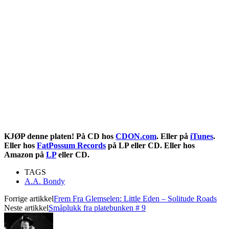
KJØP denne platen! På CD hos
CDON.com
. Eller på
iTunes
.
Eller hos
FatPossum Records
på LP eller CD. Eller hos
Amazon på
LP
eller CD.
TAGS
A.A. Bondy
Forrige artikkel
Frem Fra Glemselen: Little Eden – Solitude Roads
Neste artikkel
Småplukk fra platebunken # 9