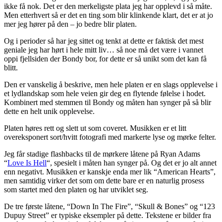
ikke få nok. Det er den merkeligste plata jeg har opplevd i så måte.
Men etterhvert så er det en ting som blir klinkende klart, det er at jo
mer jeg hører på den – jo bedre blir platen.
Og i perioder så har jeg sittet og tenkt at dette er faktisk det mest
geniale jeg har hørt i hele mitt liv… så noe må det være i vannet
oppi fjellsiden der Bondy bor, for dette er så unikt som det kan få
blitt.
Den er vanskelig å beskrive, men hele platen er en slags opplevelse i
et lydlandskap som hele veien gir deg en flytende følelse i hodet.
Kombinert med stemmen til Bondy og måten han synger på så blir
dette en helt unik opplevelse.
Platen høres rett og slett ut som coveret. Musikken er et litt
overeksponert sort/hvitt fotografi med markerte lyse og mørke felter.
Jeg får stadige flashbacks til de mørkere låtene på Ryan Adams
“
Love Is Hell
“, spesielt i måten han synger på. Og det er jo alt annet
enn negativt. Musikken er kanskje enda mer lik “American Hearts”,
men samtidig virker det som om dette bare er en naturlig prosess
som startet med den platen og har utviklet seg.
De tre første låtene, “Down In The Fire”, “Skull & Bones” og “123
Dupuy Street” er typiske eksempler på dette. Tekstene er bilder fra