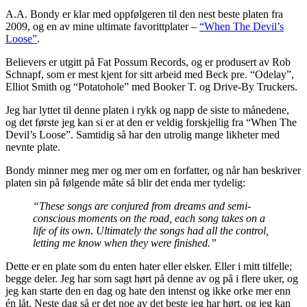
A.A. Bondy er klar med oppfølgeren til den nest beste platen fra
2009, og en av mine ultimate favorittplater –
“When The Devil’s
Loose”
.
Believers er utgitt på Fat Possum Records, og er produsert av Rob
Schnapf, som er mest kjent for sitt arbeid med Beck pre. “Odelay”,
Elliot Smith og “Potatohole” med Booker T. og Drive-By Truckers.
Jeg har lyttet til denne platen i rykk og napp de siste to månedene,
og det første jeg kan si er at den er veldig forskjellig fra “When The
Devil’s Loose”. Samtidig så har den utrolig mange likheter med
nevnte plate.
Bondy minner meg mer og mer om en forfatter, og når han beskriver
platen sin på følgende måte så blir det enda mer tydelig:
“These songs are conjured from dreams and semi-
conscious moments on the road, each song takes on a
life of its own. Ultimately the songs had all the control,
letting me know when they were finished.”
Dette er en plate som du enten hater eller elsker. Eller i mitt tilfelle;
begge deler. Jeg har som sagt hørt på denne av og på i flere uker, og
jeg kan starte den en dag og hate den intenst og ikke orke mer enn
én låt. Neste dag så er det noe av det beste jeg har hørt, og jeg kan