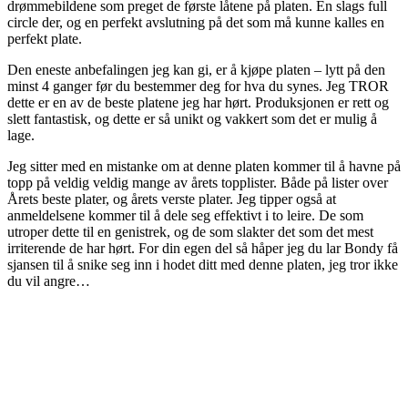
drømmebildene som preget de første låtene på platen. En slags full
circle der, og en perfekt avslutning på det som må kunne kalles en
perfekt plate.
Den eneste anbefalingen jeg kan gi, er å kjøpe platen – lytt på den
minst 4 ganger før du bestemmer deg for hva du synes. Jeg TROR
dette er en av de beste platene jeg har hørt. Produksjonen er rett og
slett fantastisk, og dette er så unikt og vakkert som det er mulig å
lage.
Jeg sitter med en mistanke om at denne platen kommer til å havne på
topp på veldig veldig mange av årets topplister. Både på lister over
Årets beste plater, og årets verste plater. Jeg tipper også at
anmeldelsene kommer til å dele seg effektivt i to leire. De som
utroper dette til en genistrek, og de som slakter det som det mest
irriterende de har hørt. For din egen del så håper jeg du lar Bondy få
sjansen til å snike seg inn i hodet ditt med denne platen, jeg tror ikke
du vil angre…