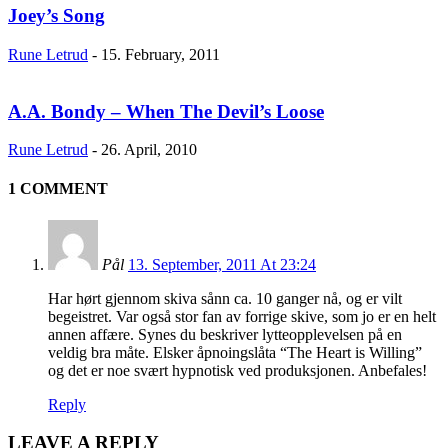
Joey’s Song
Rune Letrud
-
15. February, 2011
A.A. Bondy – When The Devil’s Loose
Rune Letrud
-
26. April, 2010
1 COMMENT
Pål
13. September, 2011 At 23:24
Har hørt gjennom skiva sånn ca. 10 ganger nå, og er vilt
begeistret. Var også stor fan av forrige skive, som jo er en helt
annen affære. Synes du beskriver lytteopplevelsen på en
veldig bra måte. Elsker åpnoingslåta “The Heart is Willing”
og det er noe svært hypnotisk ved produksjonen. Anbefales!
Reply
LEAVE A REPLY