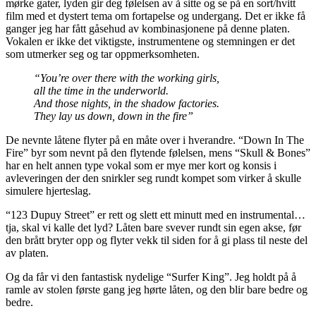
mørke gater, lyden gir deg følelsen av å sitte og se på en sort/hvitt
film med et dystert tema om fortapelse og undergang. Det er ikke få
ganger jeg har fått gåsehud av kombinasjonene på denne platen.
Vokalen er ikke det viktigste, instrumentene og stemningen er det
som utmerker seg og tar oppmerksomheten.
“You’re over there with the working girls,
all the time in the underworld.
And those nights, in the shadow factories.
They lay us down, down in the fire”
De nevnte låtene flyter på en måte over i hverandre. “Down In The
Fire” byr som nevnt på den flytende følelsen, mens “Skull & Bones”
har en helt annen type vokal som er mye mer kort og konsis i
avleveringen der den snirkler seg rundt kompet som virker å skulle
simulere hjerteslag.
“123 Dupuy Street” er rett og slett ett minutt med en instrumental…
tja, skal vi kalle det lyd? Låten bare svever rundt sin egen akse, før
den brått bryter opp og flyter vekk til siden for å gi plass til neste del
av platen.
Og da får vi den fantastisk nydelige “Surfer King”. Jeg holdt på å
ramle av stolen første gang jeg hørte låten, og den blir bare bedre og
bedre.