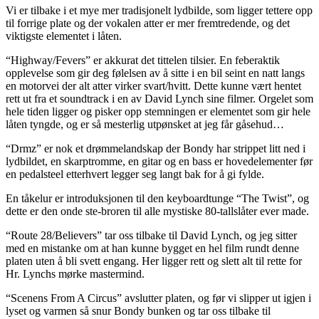
Vi er tilbake i et mye mer tradisjonelt lydbilde, som ligger tettere opp
til forrige plate og der vokalen atter er mer fremtredende, og det
viktigste elementet i låten.
“Highway/Fevers” er akkurat det tittelen tilsier. En feberaktik
opplevelse som gir deg følelsen av å sitte i en bil seint en natt langs
en motorvei der alt atter virker svart/hvitt. Dette kunne vært hentet
rett ut fra et soundtrack i en av David Lynch sine filmer. Orgelet som
hele tiden ligger og pisker opp stemningen er elementet som gir hele
låten tyngde, og er så mesterlig utpønsket at jeg får gåsehud…
“Drmz” er nok et drømmelandskap der Bondy har strippet litt ned i
lydbildet, en skarptromme, en gitar og en bass er hovedelementer før
en pedalsteel etterhvert legger seg langt bak for å gi fylde.
En tåkelur er introduksjonen til den keyboardtunge “The Twist”, og
dette er den onde ste-broren til alle mystiske 80-tallslåter ever made.
“Route 28/Believers” tar oss tilbake til David Lynch, og jeg sitter
med en mistanke om at han kunne bygget en hel film rundt denne
platen uten å bli svett engang. Her ligger rett og slett alt til rette for
Hr. Lynchs mørke mastermind.
“Scenens From A Circus” avslutter platen, og før vi slipper ut igjen i
lyset og varmen så snur Bondy bunken og tar oss tilbake til