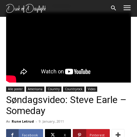
Forsiden
Alle poster
Americana
Alle poster
Americana
Country
Countryrock
Video
Søndagsvideo: Steve Earle –
Someday
Av
Rune Letrud
-
9. January, 2011
Facebook
X
Pinterest