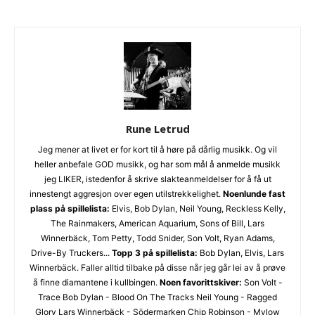
Rune Letrud
Jeg mener at livet er for kort til å høre på dårlig musikk. Og vil
heller anbefale GOD musikk, og har som mål å anmelde musikk
jeg LIKER, istedenfor å skrive slakteanmeldelser for å få ut
innestengt aggresjon over egen utilstrekkelighet.
Noenlunde fast
plass på spillelista:
Elvis, Bob Dylan, Neil Young, Reckless Kelly,
The Rainmakers, American Aquarium, Sons of Bill, Lars
Winnerbäck, Tom Petty, Todd Snider, Son Volt, Ryan Adams,
Drive-By Truckers...
Topp 3 på spillelista:
Bob Dylan, Elvis, Lars
Ønsker du omtale på Dust of Daylight?
Winnerbäck. Faller alltid tilbake på disse når jeg går lei av å prøve
å finne diamantene i kullbingen.
Noen favorittskiver:
Son Volt -
Trace Bob Dylan - Blood On The Tracks Neil Young - Ragged
Glory Lars Winnerbäck - Södermarken Chip Robinson - Mylow