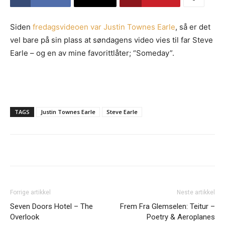
Siden
fredagsvideoen var Justin Townes Earle
, så er det
vel bare på sin plass at søndagens video vies til far Steve
Earle – og en av mine favorittlåter; “Someday”.
TAGS
Justin Townes Earle
Steve Earle
Forrige artikkel
Neste artikkel
Seven Doors Hotel – The
Frem Fra Glemselen: Teitur –
Overlook
Poetry & Aeroplanes