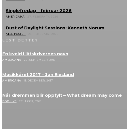
Singlefredag – februar 2026
AMERICANA
27. FEBRUARY, 2026
Dust of Daylight Sessions: Kenneth Norum
ALLE POSTER
23. FEBRUARY, 2026
LEST DETTE?
En kveld i låtskrivernes navn
AMERICANA
27. SEPTEMBER, 2016
Musikkåret 2017 – Jan Eiesland
AMERICANA
11. DECEMBER, 2017
Når drømmen blir oppfylt – What dream may come
DOD LIVE
22. APRIL, 2018