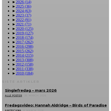
►
2026
(14)
►
2025
(36)
►
2024
(63)
►
2023
(37)
►
2022
(91)
►
2021
(71)
►
2020
(125)
►
2019
(127)
►
2018
(174)
►
2017
(262)
►
2016
(298)
►
2015
(262)
►
2014
(215)
►
2013
(308)
►
2012
(158)
►
2011
(338)
►
2010
(184)
SISTE ARTIKLER
Singlefredag – mars 2026
ALLE POSTER
20. MARCH, 2026
Fredagsvideo: Hannah Aldridge – Birds of Paradise
AMERICANA
6. MARCH, 2026