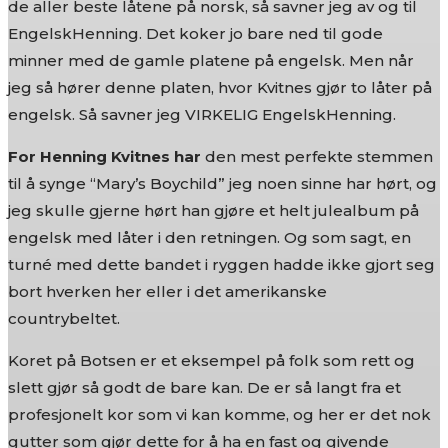
de aller beste låtene på norsk, så savner jeg av og til
EngelskHenning. Det koker jo bare ned til gode
minner med de gamle platene på engelsk. Men når
jeg så hører denne platen, hvor Kvitnes gjør to låter på
engelsk. Så savner jeg VIRKELIG EngelskHenning.
For Henning Kvitnes har
den mest perfekte stemmen
til å synge “Mary’s Boychild” jeg noen sinne har hørt, og
jeg skulle gjerne hørt han gjøre et helt julealbum på
engelsk med låter i den retningen. Og som sagt, en
turné med dette bandet i ryggen hadde ikke gjort seg
bort hverken her eller i det amerikanske
countrybeltet.
Koret på Botsen er et eksempel på folk som rett og
slett gjør så godt de bare kan. De er så langt fra et
profesjonelt kor som vi kan komme, og her er det nok
gutter som gjør dette for å ha en fast og givende