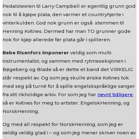
Pedalsteelen til Larry Campbell er egentlig grunn god
nok til å kjøpe plata, den varmer et countryhjerte i
vinterkulden. God nok grunn er også stemmen til
Henning Kvitnes. Dermed har man TO grunner gode
nok for kjøp allerede før plata går i spilleren.
Bebe Risenfors imponerer
veldig som multi-
instrumentalist, og sammen med rytmeseksjonen i
Bøgeberg og Blade så er dette et band det VIRKELIG
står respekt av. Og som jeg skulle ønske Kvitnes tok
med seg på turné for å spille engelskspråklige sanger
fra sitt rikholdige arkiv. For som jeg har
nevnt tidligere
,
så er Kvitnes for meg to artister. EngelskHenning, og
NorskHenning.
Og med all respekt for NorskHenning, som jeg er
veldig veldig glad i – og som jeg mener skriver noen av