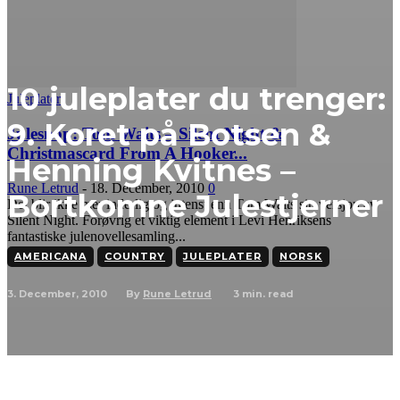
10 juleplater du trenger:
Juleplater
9. Koret på Botsen &
Julesnop: Tom Waits – Silent Night &
Christmascard From A Hooker...
Henning Kvitnes –
Rune Letrud
-
18. December, 2010
0
Bortkomne Julestjerner
Det blir ikke mer inderlig og intenst enn Tom Waits sin versjon av
Silent Night. Forøvrig et viktig element i Levi Henriksens
fantastiske julenovellesamling...
AMERICANA
COUNTRY
JULEPLATER
NORSK
3. December, 2010
3
min. read
By
Rune Letrud