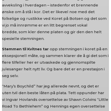
avveksling i hverdagen – istedenfor et brennende
ønske om å stå i kor. Det er likevel noe med det
folkelige og rustikke ved Koret på Botsen og det som
vi jo må innrømme er en litt begrenset vokal
bredde, som kler denne platen og gir den den helt
spesielle stemningen.
Stemmen til Kvitnes tar
opp stemningen i koret på en
eksepsjonell måte, og sammen klarer de å gi det som i
flere tilfeller her er utvaskede og gjennomspilte
julesanger helt nytt liv. Og bare det er en prestasjon i
seg selv.
“Mary’s Boychild” har jeg allerede nevnt, og det er
uten tvil den beste låten på plata. Tett oppunder har
vi Ingvar Hovlands oversettelse av Shawn Colvins “Little
Road To Bethlehem” og Hennings egen oversettelse