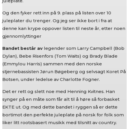
juleplate.
Og den fyker rett inn på 9. plass på listen over 10
juleplater du trenger. Og jeg ser ikke bort i fra at
denne kan krype oppover listen til neste år, etter noen
gjennomlyttinger
Bandet består av
legender som Larry Campbell (Bob
Dylan), Bebe Risenfors (Tom Waits) og Brady Blade
(Emmylou Harris) sammen med den norske
stjernebassisten Jørun Bøgeberg og selvsagt Koret På
Botsen, under ledelse av Charlotte Fogner.
Det er rett og slett noe med Henning Kvitnes. Han
synger på en måte som får alt til å høre så forbasket
EKTE ut. Og med dette bandet i ryggen så er dette
bortimot den perfekte juleplate på norsk for folk som
liker litt rootsbasert musikk med tilsnitt av country.