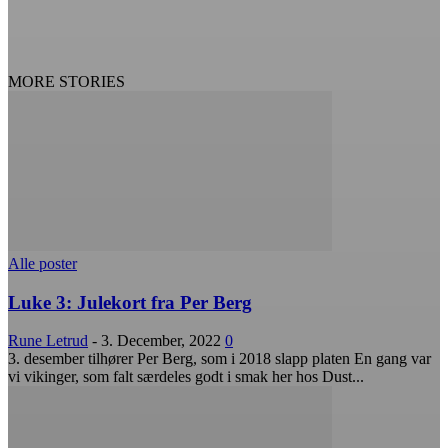
MORE STORIES
Alle poster
Luke 3: Julekort fra Per Berg
Rune Letrud
-
3. December, 2022
0
3. desember tilhører Per Berg, som i 2018 slapp platen En gang var
vi vikinger, som falt særdeles godt i smak her hos Dust...