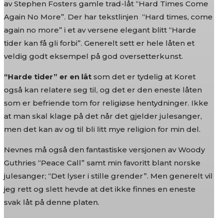
av Stephen Fosters gamle trad-låt “Hard Times Come
Again No More”. Der har tekstlinjen “Hard times, come
again no more” i et av versene elegant blitt “Harde
tider kan få gli forbi”. Generelt sett er hele låten et
veldig godt eksempel på god oversetterkunst.
“Harde tider” er en låt
som det er tydelig at Koret
også kan relatere seg til, og det er den eneste låten
som er befriende tom for religiøse hentydninger. Ikke
at man skal klage på det når det gjelder julesanger,
men det kan av og til bli litt mye religion for min del.
Nevnes må også den fantastiske versjonen av Woody
Guthries “Peace Call” samt min favoritt blant norske
julesanger; “Det lyser i stille grender”. Men generelt vil
jeg rett og slett hevde at det ikke finnes en eneste
svak låt på denne platen.