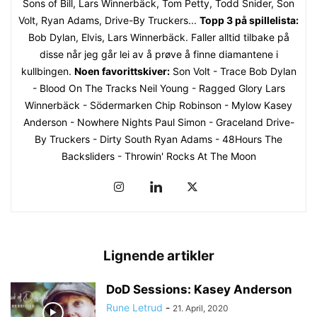
Sons of Bill, Lars Winnerbäck, Tom Petty, Todd Snider, Son
Volt, Ryan Adams, Drive-By Truckers...
Topp 3 på spillelista:
Bob Dylan, Elvis, Lars Winnerbäck. Faller alltid tilbake på
disse når jeg går lei av å prøve å finne diamantene i
kullbingen.
Noen favorittskiver:
Son Volt - Trace Bob Dylan
- Blood On The Tracks Neil Young - Ragged Glory Lars
Winnerbäck - Södermarken Chip Robinson - Mylow Kasey
Anderson - Nowhere Nights Paul Simon - Graceland Drive-
By Truckers - Dirty South Ryan Adams - 48Hours The
Backsliders - Throwin' Rocks At The Moon
Lignende artikler
DoD Sessions: Kasey Anderson
Rune Letrud
-
21. April, 2020