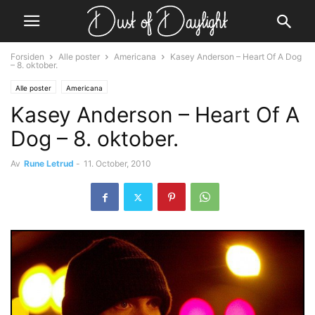
Forsiden
Alle poster
Americana
Kasey Anderson – Heart Of A Dog
– 8. oktober.
Alle poster
Americana
Kasey Anderson – Heart Of A
Dog – 8. oktober.
Av
Rune Letrud
-
11. October, 2010