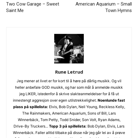
Two Cow Garage – Sweet
American Aquarium – Small
review@musikkbloggen.no
.
Saint Me
Town Hymns
Den bør som MINIMUM inneholde følgende:
Litt om deg. Om prosjektet ditt, og når det er release osv.
Link til et sted der vi kan høre et eksempel uten å
måtte
lete
etter musikken din. Og uten å måtte logge
inn…
(gode eksempler er f.eks Soundcloud og YouTube. Dårlige
er Spotify og Tidal.)
Platen som nedlastbar MP3
. Dropbox er fint, eller et av
Rune Letrud
de andre hundrevis av fildelingsverktøyene som finnes. En
Jeg mener at livet er for kort til å høre på dårlig musikk. Og vil
stream på Soundcloud er fint, men vi vil uansettpå et
heller anbefale GOD musikk, og har som mål å anmelde musikk
tidspunkt spørre deg om MP3er hvis musikken skal
jeg LIKER, istedenfor å skrive slakteanmeldelser for å få ut
vurderes.
innestengt aggresjon over egen utilstrekkelighet.
Noenlunde fast
IKKE send linker til Spotify, Tidal eller iTunes som eneste
plass på spillelista:
Elvis, Bob Dylan, Neil Young, Reckless Kelly,
sted å høre musikken
. Flere i redaksjonen styrer unna
The Rainmakers, American Aquarium, Sons of Bill, Lars
disse stedene, så henvendelser med linker dit som eneste
Winnerbäck, Tom Petty, Todd Snider, Son Volt, Ryan Adams,
sted får dessverre møte “delete”-knappen.
Drive-By Truckers...
Topp 3 på spillelista:
Bob Dylan, Elvis, Lars
Gjerne en link til en EPK som beskriver prosjektet ditt
.
Winnerbäck. Faller alltid tilbake på disse når jeg går lei av å prøve