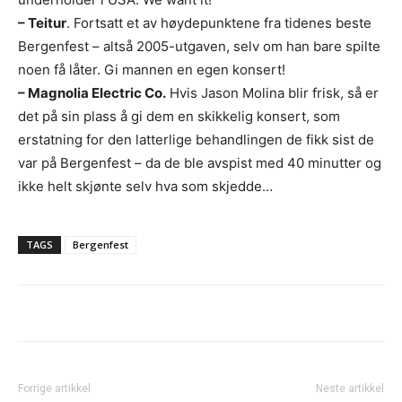
– Teitur
. Fortsatt et av høydepunktene fra tidenes beste
Bergenfest – altså 2005-utgaven, selv om han bare spilte
noen få låter. Gi mannen en egen konsert!
– Magnolia Electric Co.
Hvis Jason Molina blir frisk, så er
det på sin plass å gi dem en skikkelig konsert, som
erstatning for den latterlige behandlingen de fikk sist de
Ønsker du omtale på Dust of Daylight?
var på Bergenfest – da de ble avspist med 40 minutter og
ikke helt skjønte selv hva som skjedde…
TAGS
Bergenfest
Les bloggen.
Passer din musikk inn blant platene vi skriver
om? Dust of Daylight er på mange måter en nisjeblogg, så
sjekk om din musikk ligger i noen av kategoriene vi fokuserer
på. På den måten slipper både du og vi å kaste bort tid.
Forrige artikkel
Neste artikkel
Musikken din passer inn. Kult! Send oss en epost på