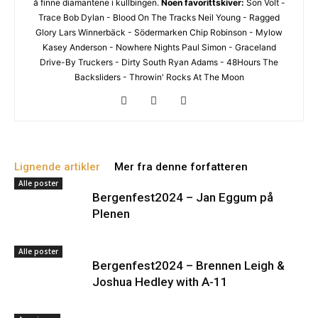
å finne diamantene i kullbingen.
Noen favorittskiver:
Son Volt -
Og gjerne linker til din nettside eller en Facebookside hvor
Trace Bob Dylan - Blood On The Tracks Neil Young - Ragged
vi kan lese litt mer om deg.
Glory Lars Winnerbäck - Södermarken Chip Robinson - Mylow
Link til nedlastbare pressebilder. Og coverbilde til platen.
Kasey Anderson - Nowhere Nights Paul Simon - Graceland
Minst 1024px bredde er fint.
Drive-By Truckers - Dirty South Ryan Adams - 48Hours The
Det er lov å purre oss opp etter en liten stund.
Backsliders - Throwin' Rocks At The Moon
Erfaringsmessig så er det uhyre vanskelig å få hørt og sjekket
alt, så en høflig påminnelse om at du har sendt oss musikken
din er godt innafor.
Og vi er hverken så strenge eller skumle som disse punktene
skulle tilsi
Lignende artikler
Mer fra denne forfatteren
Alle poster
Bergenfest2024 – Jan Eggum på
Plenen
Alle poster
Bergenfest2024 – Brennen Leigh &
Joshua Hedley with A-11