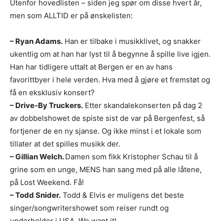
Utenfor hovedlisten – siden jeg spør om disse hvert år,
men som ALLTID er på ønskelisten:
– Ryan Adams.
Han er tilbake i musikklivet, og snakker
ukentlig om at han har lyst til å begynne å spille live igjen.
Han har tidligere uttalt at Bergen er en av hans
favorittbyer i hele verden. Hva med å gjøre et fremstøt og
få en eksklusiv konsert?
– Drive-By Truckers.
Etter skandalekonserten på dag 2
av dobbelshowet de spiste sist de var på Bergenfest, så
fortjener de en ny sjanse. Og ikke minst i et lokale som
tillater at det spilles musikk der.
– Gillian Welch.
Damen som fikk Kristopher Schau til å
grine som en unge, MENS han sang med på alle låtene,
på Lost Weekend. Få!
– Todd Snider.
Todd & Elvis er muligens det beste
singer/songwritershowet som reiser rundt og
underholder i USA. We want it!