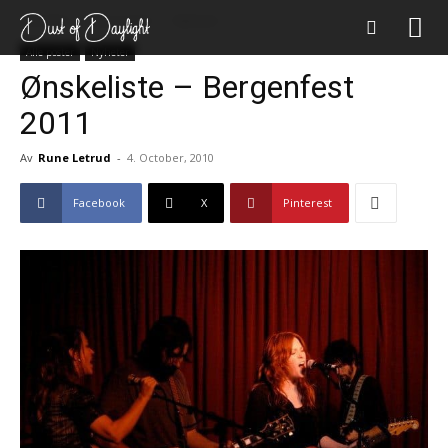
Forsiden
Alle poster
Nyheter
Alle poster
Nyheter
Ønskeliste – Bergenfest
2011
Av
Rune Letrud
-
4. October, 2010
Facebook
X
Pinterest