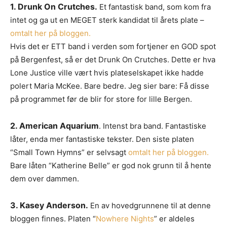
1. Drunk On Crutches.
Et fantastisk band, som kom fra
intet og ga ut en MEGET sterk kandidat til årets plate –
omtalt her på bloggen.
Hvis det er ETT band i verden som fortjener en GOD spot
på Bergenfest, så er det Drunk On Crutches. Dette er hva
Lone Justice ville vært hvis plateselskapet ikke hadde
polert Maria McKee. Bare bedre. Jeg sier bare: Få disse
på programmet før de blir for store for lille Bergen.
2. American Aquarium
. Intenst bra band. Fantastiske
låter, enda mer fantastiske tekster. Den siste platen
“Small Town Hymns” er selvsagt
omtalt her på bloggen.
Bare låten “Katherine Belle” er god nok grunn til å hente
dem over dammen.
3. Kasey Anderson.
En av hovedgrunnene til at denne
bloggen finnes. Platen “
Nowhere Nights
” er aldeles