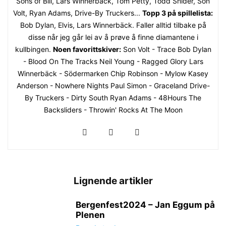
Sons of Bill, Lars Winnerbäck, Tom Petty, Todd Snider, Son
Volt, Ryan Adams, Drive-By Truckers...
Topp 3 på spillelista:
Bob Dylan, Elvis, Lars Winnerbäck. Faller alltid tilbake på
disse når jeg går lei av å prøve å finne diamantene i
kullbingen.
Noen favorittskiver:
Son Volt - Trace Bob Dylan
- Blood On The Tracks Neil Young - Ragged Glory Lars
Winnerbäck - Södermarken Chip Robinson - Mylow Kasey
Anderson - Nowhere Nights Paul Simon - Graceland Drive-
By Truckers - Dirty South Ryan Adams - 48Hours The
Backsliders - Throwin' Rocks At The Moon
Lignende artikler
Bergenfest2024 – Jan Eggum på
Plenen