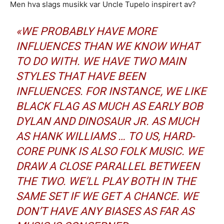
Men hva slags musikk var Uncle Tupelo inspirert av?
«WE PROBABLY HAVE MORE
INFLUENCES THAN WE KNOW WHAT
TO DO WITH. WE HAVE TWO MAIN
STYLES THAT HAVE BEEN
INFLUENCES. FOR INSTANCE, WE LIKE
BLACK FLAG AS MUCH AS EARLY BOB
DYLAN AND DINOSAUR JR. AS MUCH
AS HANK WILLIAMS … TO US, HARD-
CORE PUNK IS ALSO FOLK MUSIC. WE
Ønsker du omtale på Dust of Daylight?
DRAW A CLOSE PARALLEL BETWEEN
THE TWO. WE’LL PLAY BOTH IN THE
SAME SET IF WE GET A CHANCE. WE
DON’T HAVE ANY BIASES AS FAR AS