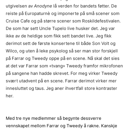
utgivelsen av
Anodyne
lå verden for bandets føtter. De
reiste på Europaturnè og imponerte på små scener som
Cruise Cafe og på større scener som Roskildefestivalen.
De som har sett Uncle Tupelo live husker det. Jeg var
ikke av de heldige som fikk sett bandet live. Jeg fikk
derimot sett de første konsertene til både Son Volt og
Wilco, og uten å leke psykolog så ser man stor forskjell
på Farrar og Tweedy oppe på en scene. Nå skal det sies
at det var Farrar som «tvang» Tweedy framfor mikrofonen
på sangene han hadde skrevet. For meg virker Tweedy
svært utadvent på en scene. Farrar derimot virker mer
innesluttet og taus. Jeg aner ihvertfall store kontraster
her.
Med tre nye medlemmer så begynte dessverre
vennskapet mellom Farrar og Tweedy å rakne. Kanskje