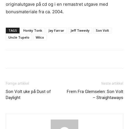
originalutgave på cd og i en remastret utgave med
bonusmateriale fra ca. 2004.
TAGS
Honky Tonk
Jay Farrar
Jeff Tweedy
Son Volt
Uncle Tupelo
Wilco
Forrige artikkel
Neste artikkel
Son Volt uke på Dust of
Frem Fra Glemselen: Son Volt
Daylight
– Straightaways