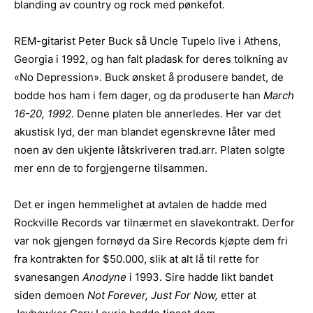
blanding av country og rock med pønkefot.
REM-gitarist Peter Buck så Uncle Tupelo live i Athens,
Georgia i 1992, og han falt pladask for deres tolkning av
«No Depression». Buck ønsket å produsere bandet, de
bodde hos ham i fem dager, og da produserte han
March
16-20, 1992
. Denne platen ble annerledes. Her var det
akustisk lyd, der man blandet egenskrevne låter med
noen av den ukjente låtskriveren trad.arr. Platen solgte
mer enn de to forgjengerne tilsammen.
Det er ingen hemmelighet at avtalen de hadde med
Rockville Records var tilnærmet en slavekontrakt. Derfor
var nok gjengen fornøyd da Sire Records kjøpte dem fri
fra kontrakten for $50.000, slik at alt lå til rette for
svanesangen
Anodyne
i 1993. Sire hadde likt bandet
siden demoen
Not Forever, Just For Now,
etter at