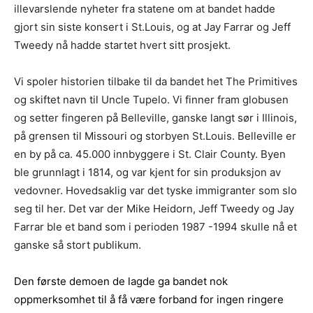
illevarslende nyheter fra statene om at bandet hadde
gjort sin siste konsert i St.Louis, og at Jay Farrar og Jeff
Tweedy nå hadde startet hvert sitt prosjekt.
Vi spoler historien tilbake til da bandet het The Primitives
og skiftet navn til Uncle Tupelo. Vi finner fram globusen
og setter fingeren på Belleville, ganske langt sør i Illinois,
på grensen til Missouri og storbyen St.Louis. Belleville er
en by på ca. 45.000 innbyggere i St. Clair County. Byen
ble grunnlagt i 1814, og var kjent for sin produksjon av
vedovner. Hovedsaklig var det tyske immigranter som slo
seg til her. Det var der Mike Heidorn, Jeff Tweedy og Jay
Farrar ble et band som i perioden 1987 -1994 skulle nå et
ganske så stort publikum.
Den første demoen de lagde ga bandet nok
oppmerksomhet til å få være forband for ingen ringere