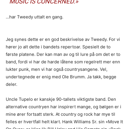
MUSIC IS CONCERNED.»
…har Tweedy uttalt en gang.
Les bloggen.
Passer din musikk inn blant platene vi skriver
om? Dust of Daylight er på mange måter en nisjeblogg, så
sjekk om din musikk ligger i noen av kategoriene vi fokuserer
på. På den måten slipper både du og vi å kaste bort tid.
Jeg synes dette er en god beskrivelse av Tweedy. For vi
Musikken din passer inn. Kult! Send oss en epost på
hører jo alt dette i bandets repertoar. Spesielt de to
review@musikkbloggen.no
.
første platene. Der kan man av og til lure på om det er to
Den bør som MINIMUM inneholde følgende:
band, fordi vi har de harde låtene som regelrett mer enn
Litt om deg. Om prosjektet ditt, og når det er release osv.
lukter punk, men vi har også countrysangene. Vel,
Link til et sted der vi kan høre et eksempel uten å
undertegnede er enig med Ole Brumm. Ja takk, begge
måtte
lete
etter musikken din. Og uten å måtte logge
deler.
inn…
(gode eksempler er f.eks Soundcloud og YouTube. Dårlige
Uncle Tupelo er kanskje 90-tallets viktigste band. Den
er Spotify og Tidal.)
alternative countryen har inspirert mange, og bølgen er i
Platen som nedlastbar MP3
. Dropbox er fint, eller et av
mine ører fortsatt sterk. At country og rock har mye til
de andre hundrevis av fildelingsverktøyene som finnes. En
stream på Soundcloud er fint, men vi vil uansettpå et
felles er hvertfall helt klart. Hank Williams Sr. sin «Move It
tidspunkt spørre deg om MP3er hvis musikken skal