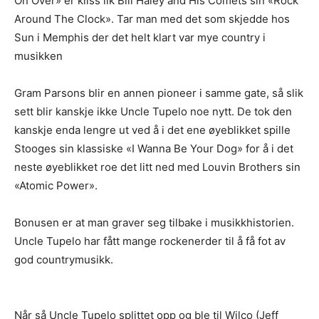
On Over» er kliss lik Bill Haley and His Comets sin «Rock
vurderes.
Around The Clock». Tar man med det som skjedde hos
IKKE send linker til Spotify, Tidal eller iTunes som eneste
Sun i Memphis der det helt klart var mye country i
sted å høre musikken
. Flere i redaksjonen styrer unna
musikken
disse stedene, så henvendelser med linker dit som eneste
sted får dessverre møte “delete”-knappen.
Gram Parsons blir en annen pioneer i samme gate, så slik
Gjerne en link til en EPK som beskriver prosjektet ditt
.
sett blir kanskje ikke Uncle Tupelo noe nytt. De tok den
Og gjerne linker til din nettside eller en Facebookside hvor
vi kan lese litt mer om deg.
kanskje enda lengre ut ved å i det ene øyeblikket spille
Link til nedlastbare pressebilder. Og coverbilde til platen.
Stooges sin klassiske «I Wanna Be Your Dog» for å i det
Minst 1024px bredde er fint.
neste øyeblikket roe det litt ned med Louvin Brothers sin
Det er lov å purre oss opp etter en liten stund.
«Atomic Power».
Erfaringsmessig så er det uhyre vanskelig å få hørt og sjekket
alt, så en høflig påminnelse om at du har sendt oss musikken
Bonusen er at man graver seg tilbake i musikkhistorien.
din er godt innafor.
Uncle Tupelo har fått mange rockenerder til å få fot av
Og vi er hverken så strenge eller skumle som disse punktene
god countrymusikk.
skulle tilsi
Når så Uncle Tupelo splittet opp og ble til Wilco (Jeff