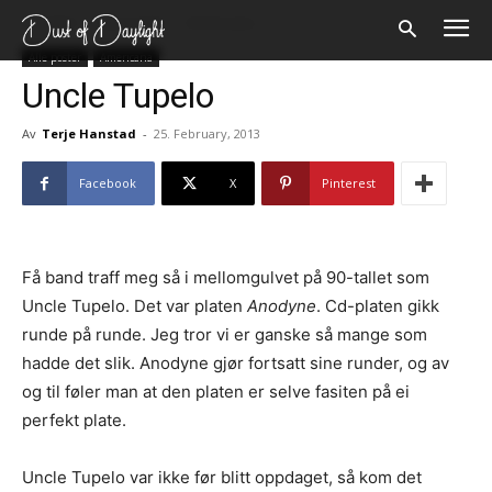
Forsiden
Alle poster
Americana
Alle poster
Americana
Uncle Tupelo
Av
Terje Hanstad
-
25. February, 2013
Facebook
X
Pinterest
Få band traff meg så i mellomgulvet på 90-tallet som
Uncle Tupelo. Det var platen
Anodyne
. Cd-platen gikk
runde på runde. Jeg tror vi er ganske så mange som
hadde det slik. Anodyne gjør fortsatt sine runder, og av
og til føler man at den platen er selve fasiten på ei
perfekt plate.
Uncle Tupelo var ikke før blitt oppdaget, så kom det