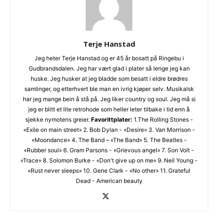
Terje Hanstad
Jeg heter Terje Hanstad og er 45 år bosatt på Ringebu i
Gudbrandsdalen. Jeg har vært glad i plater så lenge jeg kan
huske. Jeg husker at jeg bladde som besatt i eldre brødres
samlinger, og etterhvert ble man en ivrig kjøper selv. Musikalsk
har jeg mange bein å stå på. Jeg liker country og soul. Jeg må si
jeg er blitt et lite retrohode som heller leter tilbake i tid enn å
sjekke nymotens greier.
Favorittplater:
1.The Rolling Stones -
«Exile on main street» 2. Bob Dylan - «Desire» 3. Van Morrison -
«Moondance» 4. The Band – «The Band» 5. The Beatles -
«Rubber soul» 6. Gram Parsons - «Grievous angel» 7. Son Volt -
«Trace» 8. Solomon Burke - «Don't give up on me» 9. Neil Young -
«Rust never sleeps» 10. Gene Clark - «No other» 11. Grateful
Dead - American beauty