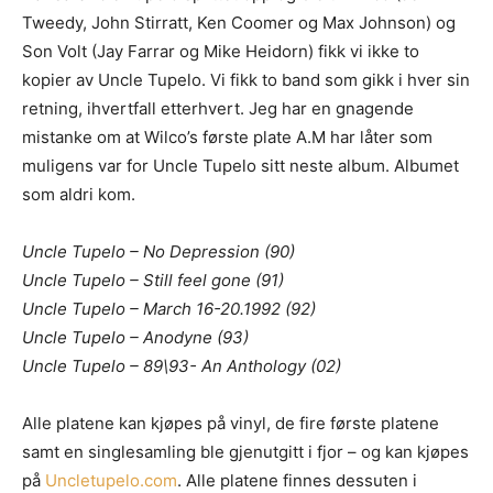
Tweedy, John Stirratt, Ken Coomer og Max Johnson) og
Son Volt (Jay Farrar og Mike Heidorn) fikk vi ikke to
kopier av Uncle Tupelo. Vi fikk to band som gikk i hver sin
retning, ihvertfall etterhvert. Jeg har en gnagende
mistanke om at Wilco’s første plate A.M har låter som
muligens var for Uncle Tupelo sitt neste album. Albumet
som aldri kom.
Uncle Tupelo – No Depression (90)
Uncle Tupelo – Still feel gone (91)
Uncle Tupelo – March 16-20.1992 (92)
Uncle Tupelo – Anodyne (93)
Uncle Tupelo – 89\93- An Anthology (02)
Alle platene kan kjøpes på vinyl, de fire første platene
samt en singlesamling ble gjenutgitt i fjor – og kan kjøpes
på
Uncletupelo.com
. Alle platene finnes dessuten i