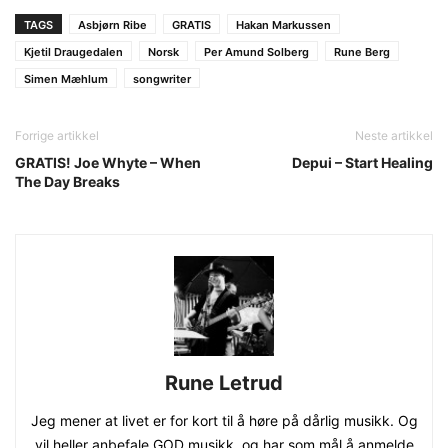
TAGS
Asbjørn Ribe
GRATIS
Hakan Markussen
Kjetil Draugedalen
Norsk
Per Amund Solberg
Rune Berg
Simen Mæhlum
songwriter
Forrige artikkel
Neste artikkel
GRATIS! Joe Whyte – When
Depui – Start Healing
The Day Breaks
Rune Letrud
Jeg mener at livet er for kort til å høre på dårlig musikk. Og
vil heller anbefale GOD musikk, og har som mål å anmelde