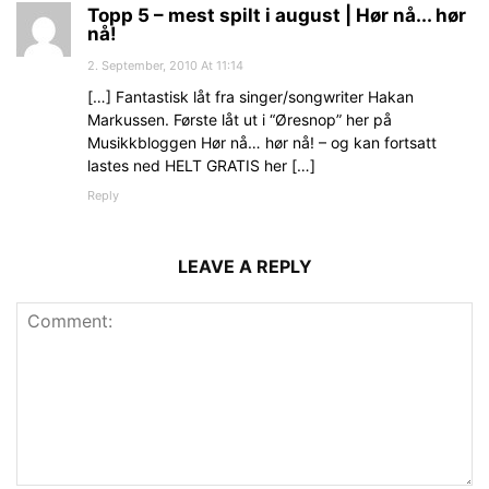
Topp 5 – mest spilt i august | Hør nå... hør
nå!
2. September, 2010 At 11:14
[…] Fantastisk låt fra singer/songwriter Hakan
Markussen. Første låt ut i “Øresnop” her på
Musikkbloggen Hør nå… hør nå! – og kan fortsatt
lastes ned HELT GRATIS her […]
Reply
LEAVE A REPLY