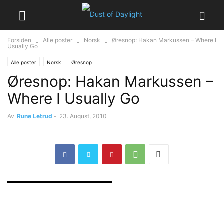
Forsiden
Alle poster
Norsk
Øresnop: Hakan Markussen – Where I
Usually Go
Alle poster
Norsk
Øresnop
Øresnop: Hakan Markussen –
Where I Usually Go
Av
Rune Letrud
-
23. August, 2010