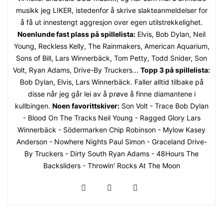
musikk jeg LIKER, istedenfor å skrive slakteanmeldelser for
å få ut innestengt aggresjon over egen utilstrekkelighet.
Noenlunde fast plass på spillelista:
Elvis, Bob Dylan, Neil
Young, Reckless Kelly, The Rainmakers, American Aquarium,
Sons of Bill, Lars Winnerbäck, Tom Petty, Todd Snider, Son
Volt, Ryan Adams, Drive-By Truckers...
Topp 3 på spillelista:
Bob Dylan, Elvis, Lars Winnerbäck. Faller alltid tilbake på
disse når jeg går lei av å prøve å finne diamantene i
kullbingen.
Noen favorittskiver:
Son Volt - Trace Bob Dylan
- Blood On The Tracks Neil Young - Ragged Glory Lars
Winnerbäck - Södermarken Chip Robinson - Mylow Kasey
Anderson - Nowhere Nights Paul Simon - Graceland Drive-
By Truckers - Dirty South Ryan Adams - 48Hours The
Backsliders - Throwin' Rocks At The Moon