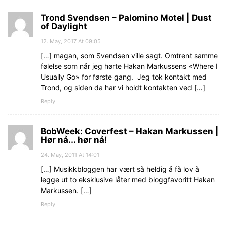
Trond Svendsen – Palomino Motel | Dust
of Daylight
12. May, 2017 At 09:05
[…] magan, som Svendsen ville sagt. Omtrent samme
følelse som når jeg hørte Hakan Markussens «Where I
Usually Go» for første gang. Jeg tok kontakt med
Trond, og siden da har vi holdt kontakten ved […]
Reply
BobWeek: Coverfest – Hakan Markussen |
Hør nå... hør nå!
24. May, 2011 At 14:01
[…] Musikkbloggen har vært så heldig å få lov å
legge ut to eksklusive låter med bloggfavoritt Hakan
Markussen. […]
Reply