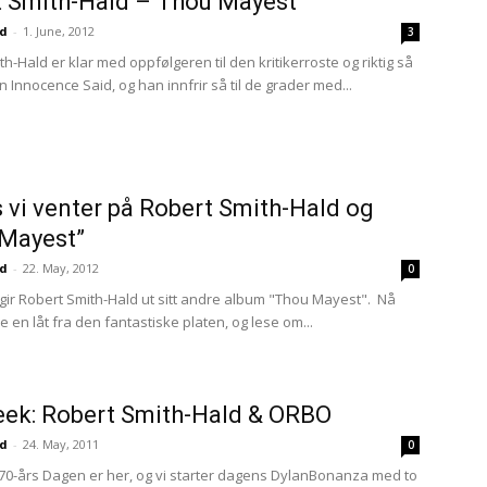
 Smith-Hald – Thou Mayest
ud
-
1. June, 2012
3
h-Hald er klar med oppfølgeren til den kritikerroste og riktig så
 Innocence Said, og han innfrir så til de grader med...
vi venter på Robert Smith-Hald og
 Mayest”
ud
-
22. May, 2012
0
gir Robert Smith-Hald ut sitt andre album "Thou Mayest". Nå
 en låt fra den fantastiske platen, og lese om...
ek: Robert Smith-Hald & ORBO
ud
-
24. May, 2011
0
70-års Dagen er her, og vi starter dagens DylanBonanza med to