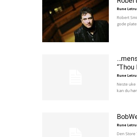
Robert
Rune Letr
Robert Smit
gode platen
…mens 
“Thou
Rune Letr
Neste uke 
kan du høre
BobWe
Rune Letr
Den Store 