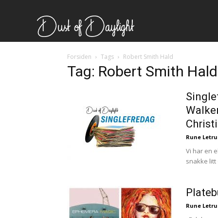
Forsiden
Tags
Robert Smith Hald
Tag: Robert Smith Hald
Single
Walker
Christi
Rune Letr
Vi har en 
snakke lit
Plateb
Rune Letr