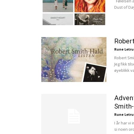
Følelsen a
Dust of Da
Robert
Rune Letr
Robert Smi
Jeg fikk t
øyeblikk væ
Advent
Ønsker du omtale på Dus
Smith
Rune Letr
I år har vi
si noen ord