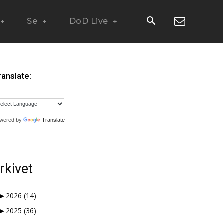
Se
DoD Live
ranslate:
wered by
Translate
rkivet
►
2026
(14)
►
2025
(36)