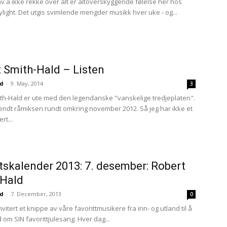
v å ikke rekke over alt er altoverskyggende følelse her hos
ylight. Det utgis svimlende mengder musikk hver uke - og...
 Smith-Hald – Listen
ud
-
9. May, 2014
3
th-Hald er ute med den legendariske "vanskelige tredjeplaten".
ilsendt råmiksen rundt omkring november 2012. Så jeg har ikke et
rt...
skalender 2013: 7. desember: Robert
t of Daylight?
-Hald
ud
-
7. December, 2013
0
 invitert et knippe av våre favorittmusikere fra inn- og utland til å
 om SIN favorittjulesang. Hver dag...