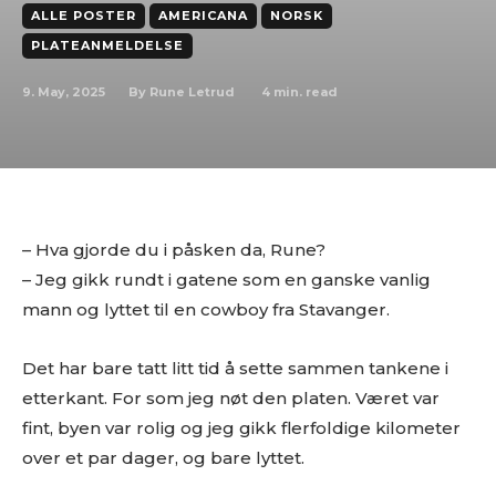
ALLE POSTER
AMERICANA
NORSK
PLATEANMELDELSE
9. May, 2025
4
min. read
By
Rune Letrud
– Hva gjorde du i påsken da, Rune?
– Jeg gikk rundt i gatene som en ganske vanlig
mann og lyttet til en cowboy fra Stavanger.
Det har bare tatt litt tid å sette sammen tankene i
etterkant. For som jeg nøt den platen. Været var
fint, byen var rolig og jeg gikk flerfoldige kilometer
over et par dager, og bare lyttet.