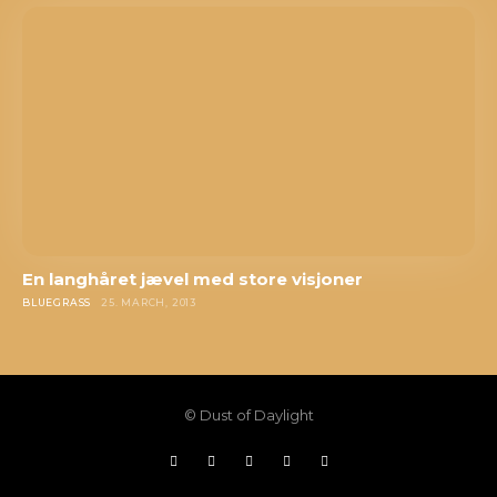
En langhåret jævel med store visjoner
BLUEGRASS
25. MARCH, 2013
© Dust of Daylight