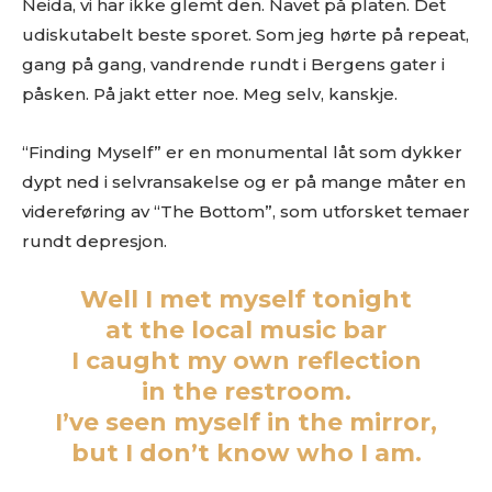
Neida, vi har ikke glemt den. Navet på platen. Det
udiskutabelt beste sporet. Som jeg hørte på repeat,
gang på gang, vandrende rundt i Bergens gater i
påsken. På jakt etter noe. Meg selv, kanskje.
“Finding Myself” er en monumental låt som dykker
dypt ned i selvransakelse og er på mange måter en
videreføring av “The Bottom”, som utforsket temaer
Ønsker du omtale på Dust of Daylight?
rundt depresjon.
Well I met myself tonight
at the local music bar
I caught my own reflection
in the restroom.
I’ve seen myself in the mirror,
but I don’t know who I am.
Les bloggen.
Passer din musikk inn blant platene vi skriver
om? Dust of Daylight er på mange måter en nisjeblogg, så