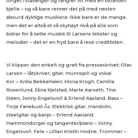
torget i Stavanger og rangler litt med en bitteliten
bjelle – og så bare renner det på med nesten
absurd dyktige musikere. Ikke bare er de mange,
men det er altså et så skyhøyt nivå på alle som
bidrar for å sette musikk til Larsens tekster og
melodier – det er en fryd bare å lese creditlisten.
Vi klipper den enkelt og greit fra presseskrivet; Olav
Larsen – låtskriver, gitar, munnspill og vokal
Kor – Anita Bekkeheien, Mona Krogh, Camilla
Rosenlund, Stina Kjelstad, Marte Aarseth, Tine
Steen, Jonny Engelsvoll & Erlend Aasland. Bass –
Torje Fanebust Ås. Elektrisk gitar, mandolin,
steelgitar og banjo – Erlend Aasland.
Hammondorgel og tangenter/piano – Jonny
Engelsvoll. Fele – Lillian Kristin Hodne. Trommer –