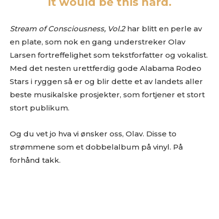
it would be this hard.
sted får dessverre møte “delete”-knappen.
Gjerne en link til en EPK som beskriver prosjektet ditt
.
Stream of Consciousness, Vol.2
har blitt en perle av
Og gjerne linker til din nettside eller en Facebookside hvor
en plate, som nok en gang understreker Olav
vi kan lese litt mer om deg.
Link til nedlastbare pressebilder. Og coverbilde til platen.
Larsen fortreffelighet som tekstforfatter og vokalist.
Minst 1024px bredde er fint.
Med det nesten urettferdig gode Alabama Rodeo
Det er lov å purre oss opp etter en liten stund.
Stars i ryggen så er og blir dette et av landets aller
Erfaringsmessig så er det uhyre vanskelig å få hørt og sjekket
beste musikalske prosjekter, som fortjener et stort
alt, så en høflig påminnelse om at du har sendt oss musikken
stort publikum.
din er godt innafor.
Og vi er hverken så strenge eller skumle som disse punktene
Og du vet jo hva vi ønsker oss, Olav. Disse to
skulle tilsi
strømmene som et dobbelalbum på vinyl. På
forhånd takk.