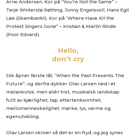
Arne Andersen. Kor på “You’re Not the Same” –
Terje Winterstø Røthing, Jonny Engelsvoll, Hans Egil
Løe (Skambankt). Kor på “Where Have All the
Protest Singers Gone” – Kristian & Martin Rinde
(Poor Edvard).
Hello,
don’t cry
Slik åpner første låt, “When the Past Presents The
Future”, og derfra dykker Olav Larsen ned i et
melankolsk, men aldri trist, musikalsk landskap
fullt av kjærlighet, tap, ettertenksomhet,
mellomenneskelighet, mørke, lys, varme og
egenutvikling.
Olav Larsen skriver så det er en fryd, og jeg synes