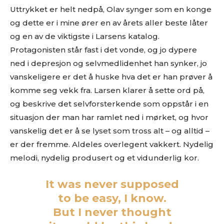
sjekk om din musikk ligger i noen av kategoriene vi fokuserer
Uttrykket er helt nedpå, Olav synger som en konge
på. På den måten slipper både du og vi å kaste bort tid.
og dette er i mine ører en av årets aller beste låter
Musikken din passer inn. Kult! Send oss en epost på
og en av de viktigste i Larsens katalog.
review@musikkbloggen.no
.
Protagonisten står fast i det vonde, og jo dypere
Den bør som MINIMUM inneholde følgende:
ned i depresjon og selvmedlidenhet han synker, jo
Litt om deg. Om prosjektet ditt, og når det er release osv.
vanskeligere er det å huske hva det er han prøver å
Link til et sted der vi kan høre et eksempel uten å
komme seg vekk fra. Larsen klarer å sette ord på,
måtte
lete
etter musikken din. Og uten å måtte logge
og beskrive det selvforsterkende som oppstår i en
inn…
situasjon der man har ramlet ned i mørket, og hvor
(gode eksempler er f.eks Soundcloud og YouTube. Dårlige
er Spotify og Tidal.)
vanskelig det er å se lyset som tross alt – og alltid –
Platen som nedlastbar MP3
. Dropbox er fint, eller et av
er der fremme. Aldeles overlegent vakkert. Nydelig
de andre hundrevis av fildelingsverktøyene som finnes. En
melodi, nydelig produsert og et vidunderlig kor.
stream på Soundcloud er fint, men vi vil uansettpå et
tidspunkt spørre deg om MP3er hvis musikken skal
It was never supposed
vurderes.
to be easy, I know.
IKKE send linker til Spotify, Tidal eller iTunes som eneste
sted å høre musikken
. Flere i redaksjonen styrer unna
But I never thought
disse stedene, så henvendelser med linker dit som eneste