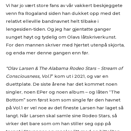
Vi har jo vært store fans av vår vakkert beskjeggete
venn fra Rogaland siden han dukket opp med det
relativt elleville bandnavnet helt tilbake i
lengesiden-tiden. Og jeg har gjentatte ganger
sunget høyt og tydelig om Olavs låtskriverkunst.
For den mannen skriver med hjertet utenpå skjorta,
og enda mer denne gangen enn før.
“Olav Larsen & The Alabama Rodeo Stars – Stream of
Consciousness, Vol.1
” kom ut i 2021, og var en
duettplate. De siste årene har det kommet noen
singler, noen EPer og noen album – og låten “The
Bottom” som først kom som single før den havnet
på Vol.1 er vel noe av det fineste Larsen har laget så
langt. Når Larsen skal samle sine Rodeo Stars, så
virker det bare som om han stiller seg opp på