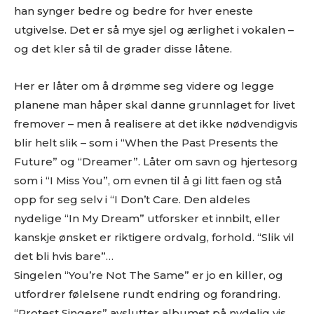
han synger bedre og bedre for hver eneste
utgivelse. Det er så mye sjel og ærlighet i vokalen –
og det kler så til de grader disse låtene.
Her er låter om å drømme seg videre og legge
planene man håper skal danne grunnlaget for livet
fremover – men å realisere at det ikke nødvendigvis
blir helt slik – som i “When the Past Presents the
Future” og “Dreamer”. Låter om savn og hjertesorg
som i “I Miss You”, om evnen til å gi litt faen og stå
opp for seg selv i “I Don’t Care. Den aldeles
nydelige “In My Dream” utforsker et innbilt, eller
kanskje ønsket er riktigere ordvalg, forhold. “Slik vil
det bli hvis bare”…
Singelen “You’re Not The Same” er jo en killer, og
utfordrer følelsene rundt endring og forandring.
“Protest Singers” avslutter albumet på nydelig vis,