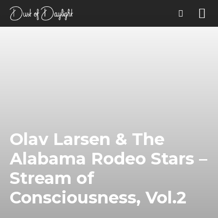
Olav Larsen & The
Alabama Rodeo Stars –
Stream of
Consciousness, Vol.2